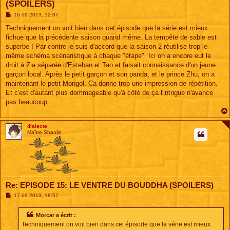
(SPOILERS)
M
16 09 2013, 12:07
e
s
Techniquement on voit bien dans cet épisode que la série est mieux
s
fichue que la précédente saison quand même. La tempête de sable est
a
g
superbe ! Par contre je suis d'accord que la saison 2 réutilise trop le
e
même schéma scénaristique à chaque "étape". Ici on a encore eut le
droit à Zia séparée d'Esteban et Tao et faisait connaissance d'un jeune
garçon local. Après le petit garçon et son panda, et le prince Zhu, on a
maintenant le petit Mongol. Ca donne trop une impression de répétition.
Et c'est d'autant plus dommageable qu'à côté de ça l'intrigue n'avance
pas beaucoup.
dialecte
Maître Shaolin
Re: EPISODE 15: LE VENTRE DU BOUDDHA (SPOILERS)
M
17 09 2013, 18:57
e
s
s
Morcar a écrit :
a
Techniquement on voit bien dans cet épisode que la série est mieux
g