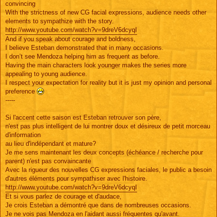
convincing
With the strictness of new CG facial expressions, audience needs other
elements to sympathize with the story.
http://www.youtube.com/watch?v=9dreV6dcyqI
And if you speak about courage and boldness,
I believe Esteban demonstrated that in many occasions.
I don’t see Mendoza helping him as frequent as before.
Having the main characters look younger makes the series more
appealing to young audience.
I respect your expectation for reality but it is just my opinion and personal
preference
-----
Si l'accent cette saison est Esteban retrouver son père,
n'est pas plus intelligent de lui montrer doux et désireux de petit morceau
d'information
au lieu d'indépendant et mature?
Je me sens maintenant les deux concepts (échéance / recherche pour
parent) n'est pas convaincante
Avec la rigueur des nouvelles CG expressions faciales, le public a besoin
d'autres éléments pour sympathiser avec l'histoire.
http://www.youtube.com/watch?v=9dreV6dcyqI
Et si vous parlez de courage et d'audace,
Je crois Esteban a démontré que dans de nombreuses occasions.
Je ne vois pas Mendoza en l'aidant aussi fréquentes qu'avant.