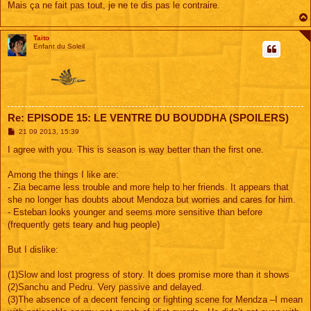
Mais ça ne fait pas tout, je ne te dis pas le contraire.
Taito
Enfant du Soleil
Re: EPISODE 15: LE VENTRE DU BOUDDHA (SPOILERS)
M
21 09 2013, 15:39
e
s
I agree with you. This is season is way better than the first one.
s
a
g
Among the things I like are:
e
- Zia became less trouble and more help to her friends. It appears that
she no longer has doubts about Mendoza but worries and cares for him.
- Esteban looks younger and seems more sensitive than before
(frequently gets teary and hug people)
But I dislike:
(1)Slow and lost progress of story. It does promise more than it shows
(2)Sanchu and Pedru. Very passive and delayed.
(3)The absence of a decent fencing or fighting scene for Mendza –I mean