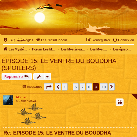
FAQ
Règles
LesCitesdOr.com
S’enregistrer
Connexion
Les Mystérieuses Cités d'Or - LesCitesdOr.com
Forum Les Mystérieuses Cités d'Or
Les Mystérieuses Cités d'Or
Les Mystérieuses Cités d'Or : saison 2 (2013)
Les épisodes de la saison 2
ÉPISODE 15: LE VENTRE DU BOUDDHA
(SPOILERS)
Répondre
Page
9
sur
10
1
6
7
8
9
10
Précédente
Suivante
95 messages
…
Morcar
Guerrier Maya
Re: EPISODE 15: LE VENTRE DU BOUDDHA