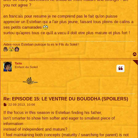
you not agree ?
en francais pour resume je ne comprend pas le fait qu'on puisse
apprecier un Esteban qui a l'air plus jeune, faisant tous pleins de calins a
ses petits camarades
surtou qu'apres tous ce qu'il a vecu il doit etre plus mature et plus fort !
Aides-nous Esteban puisque tu es le Fils du Soleil !
Taito
Enfant du Soleil
Re: EPISODE 15: LE VENTRE DU BOUDDHA (SPOILERS)
M
22 09 2013, 10:06
e
s
If the focus in this season is Esteban finding his father,
s
isn’t smarter to show him softer and eager to smallest piece of
a
g
information
e
instead of independent and mature?
I feel maintaining both concepts (maturity / searching for parent) is not