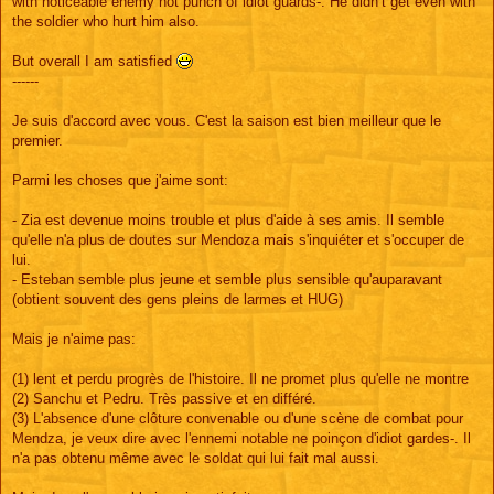
with noticeable enemy not punch of idiot guards-. He didn’t get even with
the soldier who hurt him also.
But overall I am satisfied
------
Je suis d'accord avec vous. C'est la saison est bien meilleur que le
premier.
Parmi les choses que j'aime sont:
- Zia est devenue moins trouble et plus d'aide à ses amis. Il semble
qu'elle n'a plus de doutes sur Mendoza mais s'inquiéter et s'occuper de
lui.
- Esteban semble plus jeune et semble plus sensible qu'auparavant
(obtient souvent des gens pleins de larmes et HUG)
Mais je n'aime pas:
(1) lent et perdu progrès de l'histoire. Il ne promet plus qu'elle ne montre
(2) Sanchu et Pedru. Très passive et en différé.
(3) L'absence d'une clôture convenable ou d'une scène de combat pour
Mendza, je veux dire avec l'ennemi notable ne poinçon d'idiot gardes-. Il
n'a pas obtenu même avec le soldat qui lui fait mal aussi.