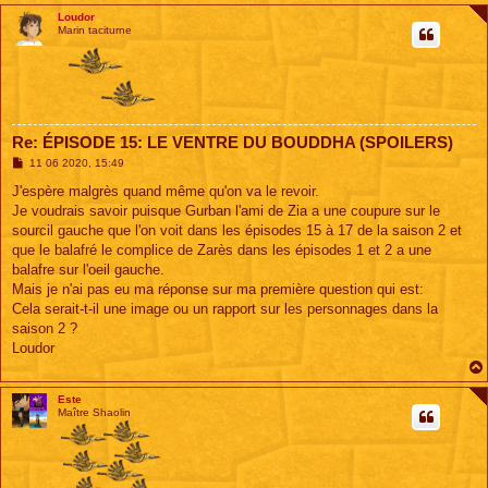
Loudor
Marin taciturne
Re: ÉPISODE 15: LE VENTRE DU BOUDDHA (SPOILERS)
M
11 06 2020, 15:49
e
s
J'espère malgrès quand même qu'on va le revoir.
s
Je voudrais savoir puisque Gurban l'ami de Zia a une coupure sur le
a
g
sourcil gauche que l'on voit dans les épisodes 15 à 17 de la saison 2 et
e
que le balafré le complice de Zarès dans les épisodes 1 et 2 a une
balafre sur l'oeil gauche.
Mais je n'ai pas eu ma réponse sur ma première question qui est:
Cela serait-t-il une image ou un rapport sur les personnages dans la
saison 2 ?
Loudor
Este
Maître Shaolin