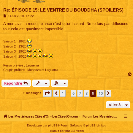
Re: ÉPISODE 15: LE VENTRE DU BOUDDHA (SPOILERS)
M
14 06 2020, 15:22
e
s
A mon avis la ressemblance n'est qu'un hasard. Ne te fais pas d'illusions
s
tout cela est quasiment impossible.
a
g
e
Saison 1 : 18/20
Saison 2 : 13/20
Saison 3 : 19/20
Saison 4 : 20/20
Perso préféré : Laguerra
Couple préféré : Mendoza et Laguerra
Répondre
Page
9
sur
10
1
6
7
8
9
10
Précédente
Suivante
95 messages
…
Aller à
Les Mystérieuses Cités d'Or - LesCitesdOr.com
Forum Les Mystérieuses Cités d'Or
Développé par
phpBB
® Forum Software © phpBB Limited
Traduit par
phpBB-fr.com