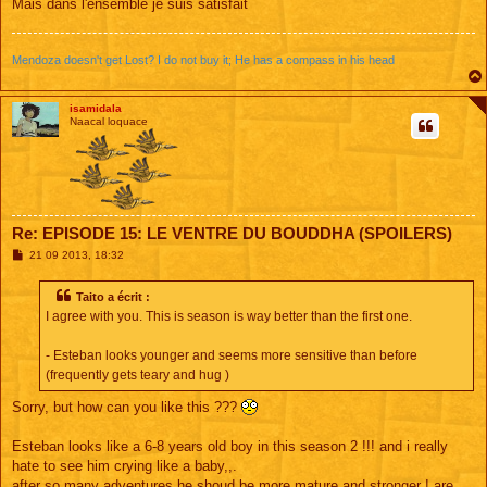
Mais dans l'ensemble je suis satisfait
Mendoza doesn't get Lost? I do not buy it; He has a compass in his head
isamidala
Naacal loquace
Re: EPISODE 15: LE VENTRE DU BOUDDHA (SPOILERS)
M
21 09 2013, 18:32
e
s
s
Taito a écrit :
a
I agree with you. This is season is way better than the first one.
g
e
- Esteban looks younger and seems more sensitive than before
(frequently gets teary and hug )
Sorry, but how can you like this ???
Esteban looks like a 6-8 years old boy in this season 2 !!! and i really
hate to see him crying like a baby,,.
after so many adventures he shoud be more mature and stronger ! are