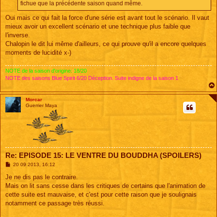
e
fichue que la précédente saison quand même.
Oui mais ce qui fait la force d'une série est avant tout le scénario. Il vaut
mieux avoir un excellent scénario et une technique plus faible que
l'inverse.
Chalopin le dit lui même d'ailleurs, ce qui prouve qu'il a encore quelques
moments de lucidité x-)
NOTE de la saison d'origine: 18/20
NOTE des saisons Blue Spirit 6/20 Déception. Suite indigne de la saison 1
Morcar
Guerrier Maya
Re: EPISODE 15: LE VENTRE DU BOUDDHA (SPOILERS)
M
20 09 2013, 16:12
e
s
Je ne dis pas le contraire.
s
Mais on lit sans cesse dans les critiques de certains que l'animation de
a
g
cette suite est mauvaise, et c'est pour cette raison que je soulignais
e
notamment ce passage très réussi.