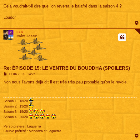
Cela voudrait-t-il dire que l'on reverra le balafré dans la saison 4 ?
Loudor
Este
Maître Shaolin
Re: ÉPISODE 15: LE VENTRE DU BOUDDHA (SPOILERS)
M
11 06 2020, 14:26
e
s
Non nous l'avons déjà dit il est très très peu probable qu'on le revoie.
s
a
g
e
Saison 1 : 18/20
Saison 2 : 13/20
Saison 3 : 19/20
Saison 4 : 20/20
Perso préféré : Laguerra
Couple préféré : Mendoza et Laguerra