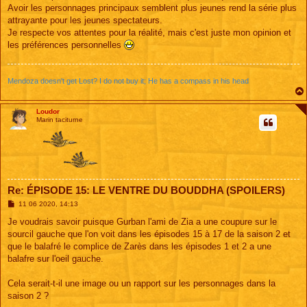
Avoir les personnages principaux semblent plus jeunes rend la série plus
attrayante pour les jeunes spectateurs.
Je respecte vos attentes pour la réalité, mais c'est juste mon opinion et
les préférences personnelles
Mendoza doesn't get Lost? I do not buy it; He has a compass in his head
Loudor
Marin taciturne
Re: ÉPISODE 15: LE VENTRE DU BOUDDHA (SPOILERS)
M
11 06 2020, 14:13
e
s
Je voudrais savoir puisque Gurban l'ami de Zia a une coupure sur le
s
sourcil gauche que l'on voit dans les épisodes 15 à 17 de la saison 2 et
a
g
que le balafré le complice de Zarès dans les épisodes 1 et 2 a une
e
balafre sur l'oeil gauche.
Cela serait-t-il une image ou un rapport sur les personnages dans la
saison 2 ?