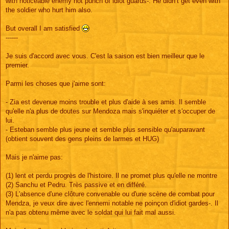
with noticeable enemy not punch of idiot guards-. He didn’t get even with
the soldier who hurt him also.
But overall I am satisfied
------
Je suis d'accord avec vous. C'est la saison est bien meilleur que le
premier.
Parmi les choses que j'aime sont:
- Zia est devenue moins trouble et plus d'aide à ses amis. Il semble
qu'elle n'a plus de doutes sur Mendoza mais s'inquiéter et s'occuper de
lui.
- Esteban semble plus jeune et semble plus sensible qu'auparavant
(obtient souvent des gens pleins de larmes et HUG)
Mais je n'aime pas:
(1) lent et perdu progrès de l'histoire. Il ne promet plus qu'elle ne montre
(2) Sanchu et Pedru. Très passive et en différé.
(3) L'absence d'une clôture convenable ou d'une scène de combat pour
Mendza, je veux dire avec l'ennemi notable ne poinçon d'idiot gardes-. Il
n'a pas obtenu même avec le soldat qui lui fait mal aussi.