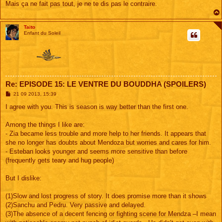
Mais ça ne fait pas tout, je ne te dis pas le contraire.
Taito
Enfant du Soleil
Re: EPISODE 15: LE VENTRE DU BOUDDHA (SPOILERS)
M
21 09 2013, 15:39
e
s
I agree with you. This is season is way better than the first one.
s
a
g
Among the things I like are:
e
- Zia became less trouble and more help to her friends. It appears that
she no longer has doubts about Mendoza but worries and cares for him.
- Esteban looks younger and seems more sensitive than before
(frequently gets teary and hug people)
But I dislike:
(1)Slow and lost progress of story. It does promise more than it shows
(2)Sanchu and Pedru. Very passive and delayed.
(3)The absence of a decent fencing or fighting scene for Mendza –I mean