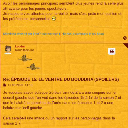
Avoir les personnages principaux semblent plus jeunes rend la série plus
attrayante pour les jeunes spectateurs.
Je respecte vos attentes pour la réalité, mais c'est juste mon opinion et
les préférences personnelles
Mendoza doesn't get Lost? I do not buy it; He has a compass in his head
Loudor
Marin taciturne
Re: ÉPISODE 15: LE VENTRE DU BOUDDHA (SPOILERS)
M
11 06 2020, 14:13
e
s
Je voudrais savoir puisque Gurban l'ami de Zia a une coupure sur le
s
sourcil gauche que l'on voit dans les épisodes 15 à 17 de la saison 2 et
a
g
que le balafré le complice de Zarès dans les épisodes 1 et 2 a une
e
balafre sur l'oeil gauche.
Cela serait-t-il une image ou un rapport sur les personnages dans la
saison 2 ?