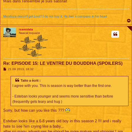
Mais dans l'ensemble je suis satisfait
Mendoza doesn't get Lost? I do not buy it; He has a compass in his head
isamidala
Naacal loquace
Re: EPISODE 15: LE VENTRE DU BOUDDHA (SPOILERS)
M
21 09 2013, 18:32
e
s
s
Taito a écrit :
a
I agree with you. This is season is way better than the first one.
g
e
- Esteban looks younger and seems more sensitive than before
(frequently gets teary and hug )
Sorry, but how can you like this ???
Esteban looks like a 6-8 years old boy in this season 2 !!! and i really
hate to see him crying like a baby,,.
after so many adventures he shoud be more mature and stronger ! are