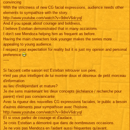
convincing
With the strictness of new CG facial expressions, audience needs other
elements to sympathize with the story.
http://www.youtube.com/watch?v=9dreV6dcyqI
And if you speak about courage and boldness,
I believe Esteban demonstrated that in many occasions.
I don’t see Mendoza helping him as frequent as before.
Having the main characters look younger makes the series more
appealing to young audience.
I respect your expectation for reality but it is just my opinion and personal
preference
-----
Si l'accent cette saison est Esteban retrouver son père,
n'est pas plus intelligent de lui montrer doux et désireux de petit morceau
d'information
au lieu d'indépendant et mature?
Je me sens maintenant les deux concepts (échéance / recherche pour
parent) n'est pas convaincante
Avec la rigueur des nouvelles CG expressions faciales, le public a besoin
d'autres éléments pour sympathiser avec l'histoire.
http://www.youtube.com/watch?v=9dreV6dcyqI
Et si vous parlez de courage et d'audace,
Je crois Esteban a démontré que dans de nombreuses occasions.
Je ne vois pas Mendoza en l'aidant aussi fréquentes qu'avant.