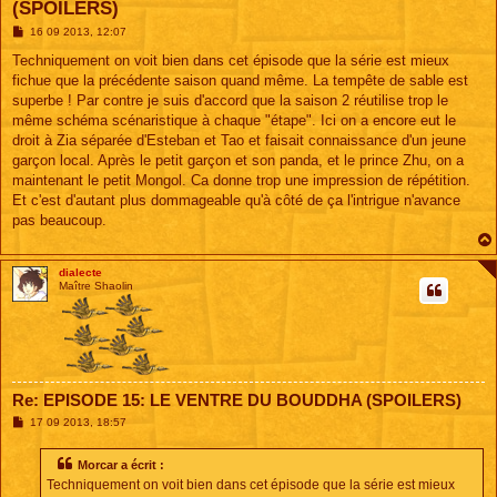
(SPOILERS)
M
16 09 2013, 12:07
e
s
Techniquement on voit bien dans cet épisode que la série est mieux
s
fichue que la précédente saison quand même. La tempête de sable est
a
g
superbe ! Par contre je suis d'accord que la saison 2 réutilise trop le
e
même schéma scénaristique à chaque "étape". Ici on a encore eut le
droit à Zia séparée d'Esteban et Tao et faisait connaissance d'un jeune
garçon local. Après le petit garçon et son panda, et le prince Zhu, on a
maintenant le petit Mongol. Ca donne trop une impression de répétition.
Et c'est d'autant plus dommageable qu'à côté de ça l'intrigue n'avance
pas beaucoup.
dialecte
Maître Shaolin
Re: EPISODE 15: LE VENTRE DU BOUDDHA (SPOILERS)
M
17 09 2013, 18:57
e
s
s
Morcar a écrit :
a
Techniquement on voit bien dans cet épisode que la série est mieux
g