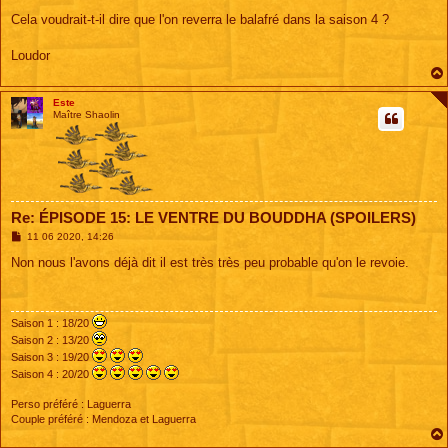
Cela voudrait-t-il dire que l'on reverra le balafré dans la saison 4 ?
Loudor
Este
Maître Shaolin
Re: ÉPISODE 15: LE VENTRE DU BOUDDHA (SPOILERS)
M
11 06 2020, 14:26
e
s
Non nous l'avons déjà dit il est très très peu probable qu'on le revoie.
s
a
g
e
Saison 1 : 18/20
Saison 2 : 13/20
Saison 3 : 19/20
Saison 4 : 20/20
Perso préféré : Laguerra
Couple préféré : Mendoza et Laguerra