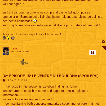
you not agree ?
en francais pour resume je ne comprend pas le fait qu'on puisse
apprecier un Esteban qui a l'air plus jeune, faisant tous pleins de calins a
ses petits camarades
surtou qu'apres tous ce qu'il a vecu il doit etre plus mature et plus fort !
Aides-nous Esteban puisque tu es le Fils du Soleil !
Taito
Enfant du Soleil
Re: EPISODE 15: LE VENTRE DU BOUDDHA (SPOILERS)
M
22 09 2013, 10:06
e
s
If the focus in this season is Esteban finding his father,
s
isn’t smarter to show him softer and eager to smallest piece of
a
g
information
e
instead of independent and mature?
I feel maintaining both concepts (maturity / searching for parent) is not