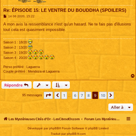
Re: ÉPISODE 15: LE VENTRE DU BOUDDHA (SPOILERS)
M
14 06 2020, 15:22
e
s
A mon avis la ressemblance n'est qu'un hasard. Ne te fais pas d'illusions
s
tout cela est quasiment impossible.
a
g
e
Saison 1 : 18/20
Saison 2 : 13/20
Saison 3 : 19/20
Saison 4 : 20/20
Perso préféré : Laguerra
Couple préféré : Mendoza et Laguerra
Répondre
Page
9
sur
10
1
6
7
8
9
10
Précédente
Suivante
95 messages
…
Aller à
Les Mystérieuses Cités d'Or - LesCitesdOr.com
Forum Les Mystérieuses Cités d'Or
Développé par
phpBB
® Forum Software © phpBB Limited
Traduit par
phpBB-fr.com