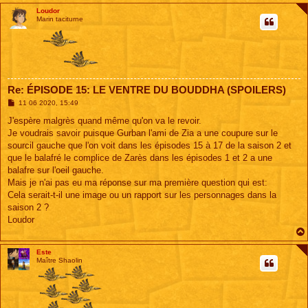
Loudor
Marin taciturne
Re: ÉPISODE 15: LE VENTRE DU BOUDDHA (SPOILERS)
M
11 06 2020, 15:49
e
s
J'espère malgrès quand même qu'on va le revoir.
s
Je voudrais savoir puisque Gurban l'ami de Zia a une coupure sur le
a
g
sourcil gauche que l'on voit dans les épisodes 15 à 17 de la saison 2 et
e
que le balafré le complice de Zarès dans les épisodes 1 et 2 a une
balafre sur l'oeil gauche.
Mais je n'ai pas eu ma réponse sur ma première question qui est:
Cela serait-t-il une image ou un rapport sur les personnages dans la
saison 2 ?
Loudor
Este
Maître Shaolin