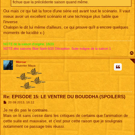
e
fichue que la précédente saison quand même.
Oui mais ce qui fait la force d'une série est avant tout le scénario. Il vaut
mieux avoir un excellent scénario et une technique plus faible que
l'inverse.
Chalopin le dit lui même d'ailleurs, ce qui prouve qu'il a encore quelques
moments de lucidité x-)
NOTE de la saison d'origine: 18/20
NOTE des saisons Blue Spirit 6/20 Déception. Suite indigne de la saison 1
Morcar
Guerrier Maya
Re: EPISODE 15: LE VENTRE DU BOUDDHA (SPOILERS)
M
20 09 2013, 16:12
e
s
Je ne dis pas le contraire.
s
Mais on lit sans cesse dans les critiques de certains que l'animation de
a
g
cette suite est mauvaise, et c'est pour cette raison que je soulignais
e
notamment ce passage très réussi.