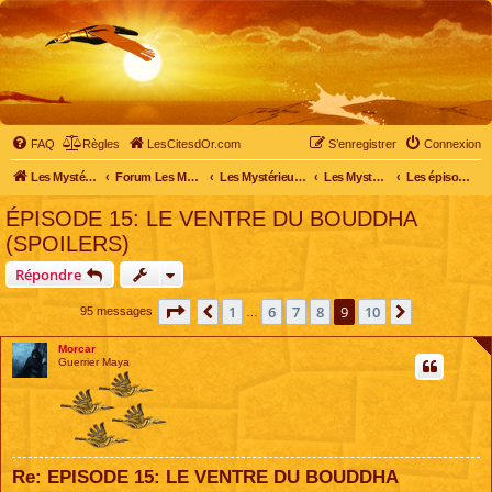
FAQ
Règles
LesCitesdOr.com
S’enregistrer
Connexion
Les Mystérieuses Cités d'Or - LesCitesdOr.com
Forum Les Mystérieuses Cités d'Or
Les Mystérieuses Cités d'Or
Les Mystérieuses Cités d'Or : saison 2 (2013)
Les épisodes de la saison 2
ÉPISODE 15: LE VENTRE DU BOUDDHA
(SPOILERS)
Répondre
Page
9
sur
10
1
6
7
8
9
10
Précédente
Suivante
95 messages
…
Morcar
Guerrier Maya
Re: EPISODE 15: LE VENTRE DU BOUDDHA