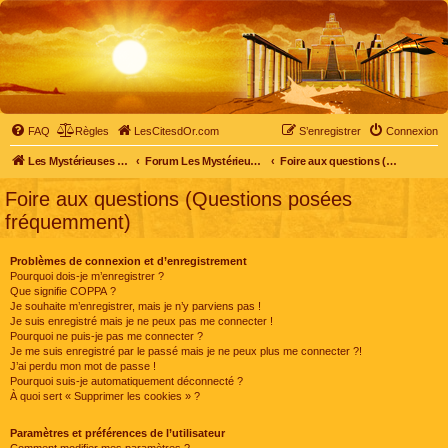
FAQ
Règles
LesCitesdOr.com
S’enregistrer
Connexion
Les Mystérieuses Cités d'Or - LesCitesdOr.com
Forum Les Mystérieuses Cités d'Or
Foire aux questions (Questions posées fréquemment)
Foire aux questions (Questions posées
fréquemment)
Problèmes de connexion et d’enregistrement
Pourquoi dois-je m’enregistrer ?
Que signifie COPPA ?
Je souhaite m’enregistrer, mais je n’y parviens pas !
Je suis enregistré mais je ne peux pas me connecter !
Pourquoi ne puis-je pas me connecter ?
Je me suis enregistré par le passé mais je ne peux plus me connecter ?!
J’ai perdu mon mot de passe !
Pourquoi suis-je automatiquement déconnecté ?
À quoi sert « Supprimer les cookies » ?
Paramètres et préférences de l’utilisateur