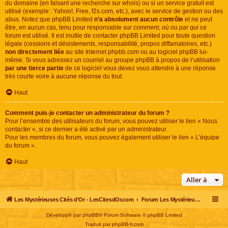
du domaine (en faisant une
recherche sur whois
) ou si un service gratuit est
utilisé (exemple : Yahoo!, Free, f2s.com, etc.), avec le service de gestion ou des
abus. Notez que phpBB Limited
n’a absolument aucun contrôle
et ne peut
être, en aucun cas, tenu pour responsable sur
comment
,
où
ou
par qui
ce
forum est utilisé. Il est inutile de contacter phpBB Limited pour toute question
légale (cessions et désistements, responsabilité, propos diffamatoires, etc.)
non directement liée
au site Internet phpbb.com ou au logiciel phpBB lui-
même. Si vous adressez un courriel au groupe phpBB à propos de l’utilisation
par une tierce partie
de ce logiciel vous devez vous attendre à une réponse
très courte voire à aucune réponse du tout.
Haut
Comment puis-je contacter un administrateur du forum ?
Pour l’ensemble des utilisateurs du forum, vous pouvez utiliser le lien « Nous
contacter », si ce dernier a été activé par un administrateur.
Pour les membres du forum, vous pouvez également utiliser le lien « L’équipe
du forum ».
Haut
Aller à
Les Mystérieuses Cités d'Or - LesCitesdOr.com
Forum Les Mystérieuses Cités d'Or
Développé par
phpBB
® Forum Software © phpBB Limited
Traduit par
phpBB-fr.com