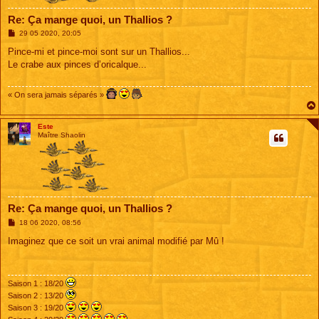
Re: Ça mange quoi, un Thallios ?
M
29 05 2020, 20:05
e
s
Pince-mi et pince-moi sont sur un Thallios...
s
Le crabe aux pinces d’oricalque...
a
g
e
« On sera jamais séparés »
Este
Maître Shaolin
Re: Ça mange quoi, un Thallios ?
M
18 06 2020, 08:56
e
s
Imaginez que ce soit un vrai animal modifié par Mû !
s
a
g
e
Saison 1 : 18/20
Saison 2 : 13/20
Saison 3 : 19/20