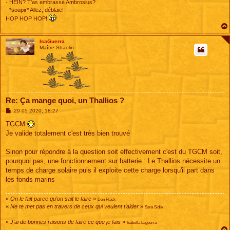
- HEIN? T'as embrassé Ambrosius?
- *soupir* Allez, déblaie!
HOP HOP HOP!
IsaGuerra
Maître Shaolin
Re: Ça mange quoi, un Thallios ?
M
29 05 2020, 18:27
e
s
TGCM
s
Je valide totalement c'est très bien trouvé
a
g
e
Sinon pour répondre à la question soit effectivement c'est du TGCM soit,
pourquoi pas, une fonctionnement sur batterie : Le Thallios nécessite un
temps de charge solaire puis il exploite cette charge lorsqu'il part dans
les fonds marins
«
On le fait parce qu'on sait le faire
»
Don Flack
«
Ne te met pas en travers de ceux qui veulent t'aider
»
Sara Sidle
«
J'ai de bonnes raisons de faire ce que je fais
»
Isabella Laguerra