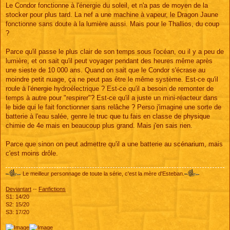
s
Le Condor fonctionne à l'énergie du soleil, et n'a pas de moyen de la
s
stocker pour plus tard. La nef a une machine à vapeur, le Dragon Jaune
a
g
fonctionne sans doute à la lumière aussi. Mais pour le Thallios, du coup
e
?
Parce qu'il passe le plus clair de son temps sous l'océan, ou il y a peu de
lumière, et on sait qu'il peut voyager pendant des heures même après
une sieste de 10 000 ans. Quand on sait que le Condor s'écrase au
moindre petit nuage, ça ne peut pas être le même système. Est-ce qu'il
roule à l'énergie hydroélectrique ? Est-ce qu'il a besoin de remonter de
temps à autre pour "respirer"? Est-ce qu'il a juste un mini-réacteur dans
le bide qui le fait fonctionner sans relâche ? Perso j'imagine une sorte de
batterie à l'eau salée, genre le truc que tu fais en classe de physique
chimie de 4e mais en beaucoup plus grand. Mais j'en sais rien.
Parce que sinon on peut admettre qu'il a une batterie au scénarium, mais
c'est moins drôle.
Le meilleur personnage de toute la série, c'est la mère d'Esteban.
Deviantart
--
Fanfictions
S1: 14/20
S2: 15/20
S3: 17/20