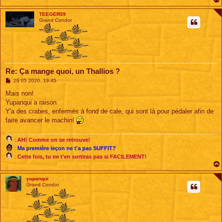
TEEGER59
Grand Condor
Re: Ça mange quoi, un Thallios ?
M
29 05 2020, 19:45
e
s
Mais non!
s
Yupanqui a raison.
a
g
Y'a des crabes, enfermés à fond de cale, qui sont là pour pédaler afin de
e
faire avancer le machin!
:
AH! Comme on se retrouve!
:
Ma première leçon ne t'a pas SUFFIT?
:
Cette fois, tu ne t'en sortiras pas si FACILEMENT!
yupanqui
Grand Condor