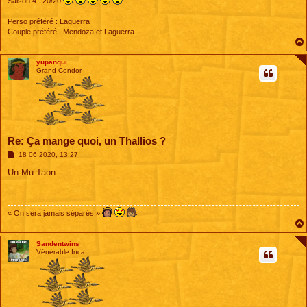
Saison 4 : 20/20
Perso préféré : Laguerra
Couple préféré : Mendoza et Laguerra
yupanqui
Grand Condor
Re: Ça mange quoi, un Thallios ?
M
18 06 2020, 13:27
e
s
Un Mu-Taon
s
a
g
e
« On sera jamais séparés »
Sandentwins
Vénérable Inca