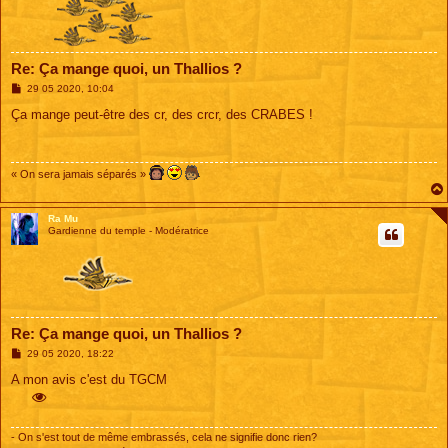
Re: Ça mange quoi, un Thallios ?
M
29 05 2020, 10:04
e
s
Ça mange peut-être des cr, des crcr, des CRABES !
s
a
g
e
« On sera jamais séparés »
Ra Mu
Gardienne du temple - Modératrice
Re: Ça mange quoi, un Thallios ?
M
29 05 2020, 18:22
e
s
A mon avis c'est du TGCM
s
a
g
e
- On s'est tout de même embrassés, cela ne signifie donc rien?