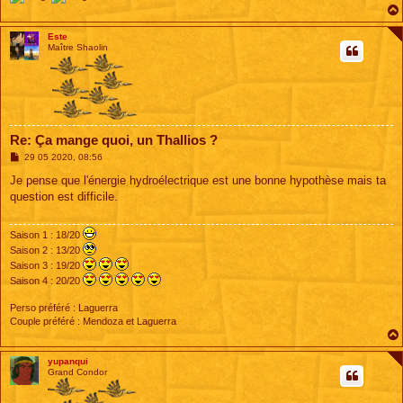
Este
Maître Shaolin
Re: Ça mange quoi, un Thallios ?
M
29 05 2020, 08:56
e
s
Je pense que l'énergie hydroélectrique est une bonne hypothèse mais ta
s
question est difficile.
a
g
e
Saison 1 : 18/20
Saison 2 : 13/20
Saison 3 : 19/20
Saison 4 : 20/20
Perso préféré : Laguerra
Couple préféré : Mendoza et Laguerra
yupanqui
Grand Condor