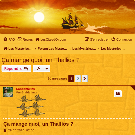
FAQ
Règles
LesCitesdOr.com
S’enregistrer
Connexion
Les Mystérieuses Cités d'Or - LesCitesdOr.com
Forum Les Mystérieuses Cités d'Or
Les Mystérieuses Cités d'Or
Les Mystérieuses Cités d'Or : saison 3 (2016)
Ça mange quoi, un Thallios ?
Répondre
1
2
Suivante
16 messages
Sandentwins
Vénérable Inca
Ça mange quoi, un Thallios ?
M
29 05 2020, 02:00
e