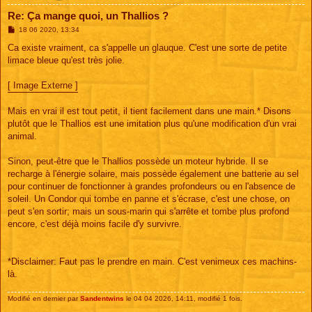
Re: Ça mange quoi, un Thallios ?
M
18 06 2020, 13:34
e
s
Ca existe vraiment, ca s'appelle un glauque. C'est une sorte de petite
s
limace bleue qu'est très jolie.
a
g
e
[ Image Externe ]
Mais en vrai il est tout petit, il tient facilement dans une main.* Disons
plutôt que le Thallios est une imitation plus qu'une modification d'un vrai
animal.
Sinon, peut-être que le Thallios possède un moteur hybride. Il se
recharge à l'énergie solaire, mais possède également une batterie au sel
pour continuer de fonctionner à grandes profondeurs ou en l'absence de
soleil. Un Condor qui tombe en panne et s'écrase, c'est une chose, on
peut s'en sortir; mais un sous-marin qui s'arrête et tombe plus profond
encore, c'est déjà moins facile d'y survivre.
*Disclaimer: Faut pas le prendre en main. C'est venimeux ces machins-
là.
Modifié en dernier par
Sandentwins
le 04 04 2026, 14:11, modifié 1 fois.