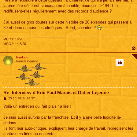
Reste à répondre à cette question lancinante, ce qui n'a jamais été fait: si
a
g
la première série est si inadaptée à la cible, pourquoi TF1/NT1 la
e
rediffusent-elles régulièrement avec des records d'audience ?
J'ai aussi de gros doutes sur cette histoire de 26 épisodes qui passent à
39 et donc on case les olmèques...Bend, une idée ?
MCO1: 19/20
MCO2: 14.5/20
Haokah
Naacal loquace
Re: Interview d'Eric Paul Marais et Didier Lejeune
M
25 10 2016, 18:37
e
s
Voilà un entretien qui fait plaisir à lire !
s
a
g
Je suis aussi surpris par la franchise. Et il y a une belle lucidité là-
e
dedans.
Ils font leur auto-critique, expliquent leur charge de travail, reprécisent les
contraintes liées au contexte,