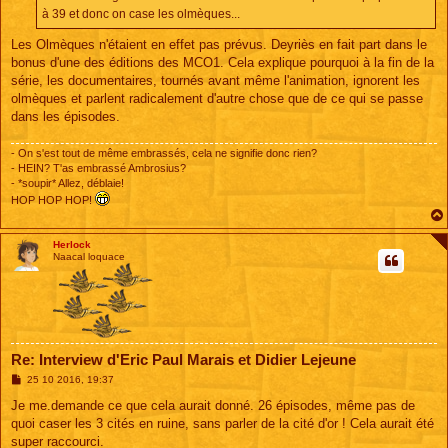
e
à 39 et donc on case les olmèques...
Les Olmèques n'étaient en effet pas prévus. Deyriès en fait part dans le
bonus d'une des éditions des MCO1. Cela explique pourquoi à la fin de la
série, les documentaires, tournés avant même l'animation, ignorent les
olmèques et parlent radicalement d'autre chose que de ce qui se passe
dans les épisodes.
- On s'est tout de même embrassés, cela ne signifie donc rien?
- HEIN? T'as embrassé Ambrosius?
- *soupir* Allez, déblaie!
HOP HOP HOP!
Herlock
Naacal loquace
Re: Interview d'Eric Paul Marais et Didier Lejeune
M
25 10 2016, 19:37
e
s
Je me.demande ce que cela aurait donné. 26 épisodes, même pas de
s
quoi caser les 3 cités en ruine, sans parler de la cité d'or ! Cela aurait été
a
g
super raccourci.