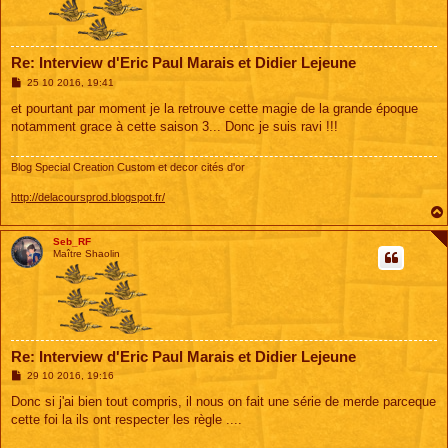
Re: Interview d'Eric Paul Marais et Didier Lejeune
M
25 10 2016, 19:41
e
s
et pourtant par moment je la retrouve cette magie de la grande époque
s
notamment grace à cette saison 3... Donc je suis ravi !!!
a
g
e
Blog Special Creation Custom et decor cités d'or
http://delacoursprod.blogspot.fr/
Seb_RF
Maître Shaolin
Re: Interview d'Eric Paul Marais et Didier Lejeune
M
29 10 2016, 19:16
e
s
Donc si j'ai bien tout compris, il nous on fait une série de merde parceque
s
cette foi la ils ont respecter les règle ....
a
g
e