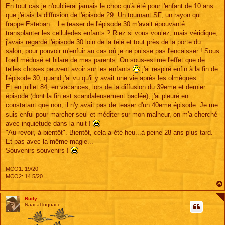
e
En tout cas je n'oublierai jamais le choc qu'à été pour l'enfant de 10 ans
que j'étais la diffusion de l'épisode 29. Un tournant SF, un rayon qui
frappe Esteban... Le teaser de l'épisode 30 m'avait épouvanté :
transplanter les celluledes enfants ? Riez si vous voulez, mais véridique,
j'avais regardé l'épisode 30 loin de la télé et tout près de la porte du
salon, pour pouvoir m'enfuir au cas où je ne puisse pas l'encaisser ! Sous
l'oeil médusé et hilare de mes parents. On sous-estime l'effet que de
telles choses peuvent avoir sur les enfants
j'ai respiré enfin à la fin de
l'épisode 30, quand j'ai vu qu'il y avait une vie après les olmèques.
Et en juillet 84, en vacances, lors de la diffusion du 39eme et dernier
épisode (dont la fin est scandaleusement baclée), j'ai pleuré en
constatant que non, il n'y avait pas de teaser d'un 40eme épisode. Je me
suis enfui pour marcher seul et méditer sur mon malheur, on m'a cherché
avec inquiétude dans la nuit !
"Au revoir, à bientôt". Bientôt, cela a été heu...à peine 28 ans plus tard.
Et pas avec la même magie...
Souvenirs souvenirs !
MCO1: 19/20
MCO2: 14.5/20
Rudy
Naacal loquace