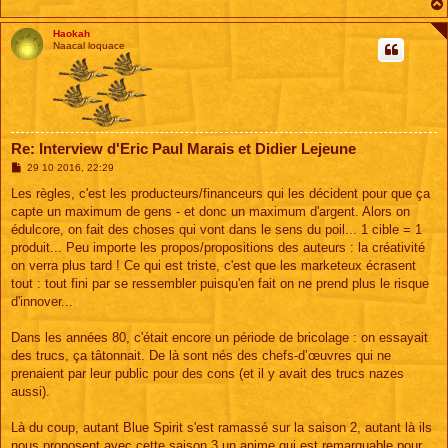
Haokah
Naacal loquace
Re: Interview d'Eric Paul Marais et Didier Lejeune
M
29 10 2016, 22:29
e
s
Les règles, c'est les producteurs/financeurs qui les décident pour que ça
s
capte un maximum de gens - et donc un maximum d'argent. Alors on
a
g
édulcore, on fait des choses qui vont dans le sens du poil... 1 cible = 1
e
produit... Peu importe les propos/propositions des auteurs : la créativité
on verra plus tard ! Ce qui est triste, c'est que les marketeux écrasent
tout : tout fini par se ressembler puisqu'en fait on ne prend plus le risque
d'innover...
Dans les années 80, c'était encore un période de bricolage : on essayait
des trucs, ça tâtonnait. De là sont nés des chefs-d’œuvres qui ne
prenaient par leur public pour des cons (et il y avait des trucs nazes
aussi).
Là du coup, autant Blue Spirit s'est ramassé sur la saison 2, autant là ils
nous proposent avec cette saison 3 un anime qui est remarquable pour