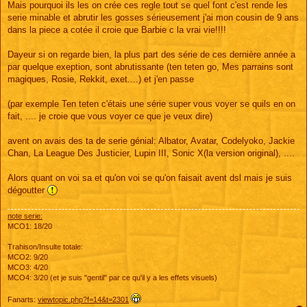
Mais pourquoi ils les on crée ces regle tout se quel font c'est rende les
serie minable et abrutir les gosses sérieusement j'ai mon cousin de 9 ans
dans la piece a cotée il croie que Barbie c la vrai vie!!!!
Dayeur si on regarde bien, la plus part des série de ces dernière année a
par quelque exeption, sont abrutissante (ten teten go, Mes parrains sont
magiques, Rosie, Rekkit, exet....) et j'en passe
(par exemple Ten teten c'étais une série super vous voyer se quils en on
fait, .... je croie que vous voyer ce que je veux dire)
avent on avais des ta de serie génial: Albator, Avatar, Codelyoko, Jackie
Chan, La League Des Justicier, Lupin III, Sonic X(la version original), ....
Alors quant on voi sa et qu'on voi se qu'on faisait avent dsl mais je suis
dégoutter
note serie:
MCO1: 18/20
Trahison/Insulte totale:
MCO2: 9/20
MCO3: 4/20
MCO4: 3/20 (et je suis "gentil" par ce qu'il y a les effets visuels)
Fanarts:
viewtopic.php?f=14&t=2301