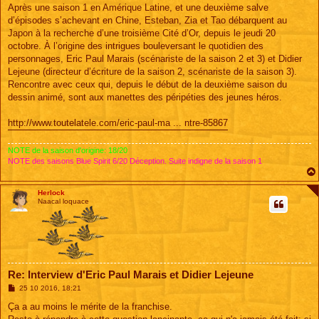
s
Après une saison 1 en Amérique Latine, et une deuxième salve
s
d’épisodes s’achevant en Chine, Esteban, Zia et Tao débarquent au
a
g
Japon à la recherche d’une troisième Cité d’Or, depuis le jeudi 20
e
octobre. À l’origine des intrigues bouleversant le quotidien des
personnages, Eric Paul Marais (scénariste de la saison 2 et 3) et Didier
Lejeune (directeur d’écriture de la saison 2, scénariste de la saison 3).
Rencontre avec ceux qui, depuis le début de la deuxième saison du
dessin animé, sont aux manettes des péripéties des jeunes héros.
http://www.toutelatele.com/eric-paul-ma ... ntre-85867
NOTE de la saison d'origine: 18/20
NOTE des saisons Blue Spirit 6/20 Déception. Suite indigne de la saison 1
Herlock
Naacal loquace
Re: Interview d'Eric Paul Marais et Didier Lejeune
M
25 10 2016, 18:21
e
s
Ça a au moins le mérite de la franchise.
s