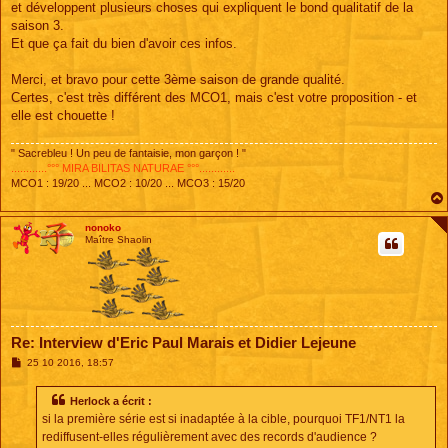
et développent plusieurs choses qui expliquent le bond qualitatif de la
saison 3.
Et que ça fait du bien d'avoir ces infos.
Merci, et bravo pour cette 3ème saison de grande qualité.
Certes, c'est très différent des MCO1, mais c'est votre proposition - et
elle est chouette !
" Sacrebleu ! Un peu de fantaisie, mon garçon ! "
............°°° MIRA BILITAS NATURAE °°°............
MCO1 : 19/20 ... MCO2 : 10/20 ... MCO3 : 15/20
nonoko
Maître Shaolin
Re: Interview d'Eric Paul Marais et Didier Lejeune
M
25 10 2016, 18:57
e
s
s
Herlock a écrit :
a
si la première série est si inadaptée à la cible, pourquoi TF1/NT1 la
g
e
rediffusent-elles régulièrement avec des records d'audience ?