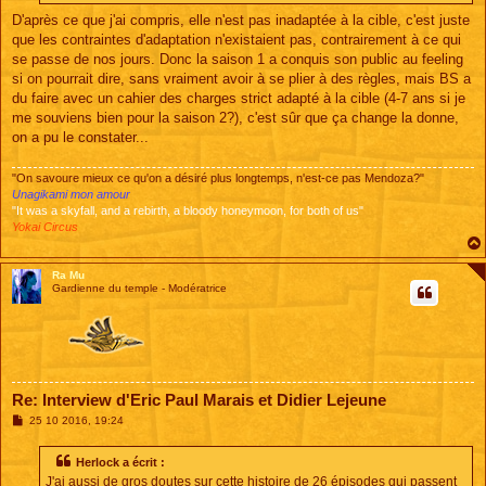
D'après ce que j'ai compris, elle n'est pas inadaptée à la cible, c'est juste
que les contraintes d'adaptation n'existaient pas, contrairement à ce qui
se passe de nos jours. Donc la saison 1 a conquis son public au feeling
si on pourrait dire, sans vraiment avoir à se plier à des règles, mais BS a
du faire avec un cahier des charges strict adapté à la cible (4-7 ans si je
me souviens bien pour la saison 2?), c'est sûr que ça change la donne,
on a pu le constater...
"On savoure mieux ce qu'on a désiré plus longtemps, n'est-ce pas Mendoza?"
Unagikami mon amour
"It was a skyfall, and a rebirth, a bloody honeymoon, for both of us"
Yokai Circus
Ra Mu
Gardienne du temple - Modératrice
Re: Interview d'Eric Paul Marais et Didier Lejeune
M
25 10 2016, 19:24
e
s
s
Herlock a écrit :
a
J'ai aussi de gros doutes sur cette histoire de 26 épisodes qui passent
g