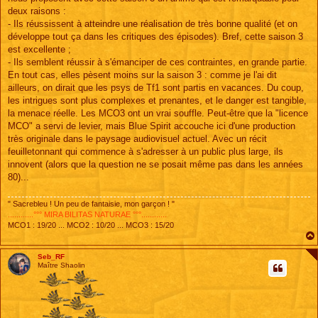
deux raisons :
- Ils réussissent à atteindre une réalisation de très bonne qualité (et on
développe tout ça dans les critiques des épisodes). Bref, cette saison 3
est excellente ;
- Ils semblent réussir à s'émanciper de ces contraintes, en grande partie.
En tout cas, elles pèsent moins sur la saison 3 : comme je l'ai dit
ailleurs, on dirait que les psys de Tf1 sont partis en vacances. Du coup,
les intrigues sont plus complexes et prenantes, et le danger est tangible,
la menace réelle. Les MCO3 ont un vrai souffle. Peut-être que la "licence
MCO" a servi de levier, mais Blue Spirit accouche ici d'une production
très originale dans le paysage audiovisuel actuel. Avec un récit
feuilletonnant qui commence à s'adresser à un public plus large, ils
innovent (alors que la question ne se posait même pas dans les années
80)...
" Sacrebleu ! Un peu de fantaisie, mon garçon ! "
............°°° MIRA BILITAS NATURAE °°°............
MCO1 : 19/20 ... MCO2 : 10/20 ... MCO3 : 15/20
Seb_RF
Maître Shaolin