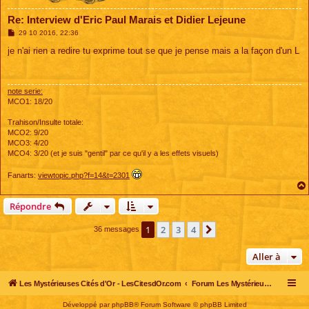
Re: Interview d'Eric Paul Marais et Didier Lejeune
M
29 10 2016, 22:36
e
s
je n'ai rien a redire tu exprime tout se que je pense mais a la façon d'un L
s
a
g
e
note serie:
MCO1: 18/20
Trahison/Insulte totale:
MCO2: 9/20
MCO3: 4/20
MCO4: 3/20 (et je suis "gentil" par ce qu'il y a les effets visuels)
Fanarts:
viewtopic.php?f=14&t=2301
Répondre
1
2
3
4
Suivante
36 messages
Aller à
Les Mystérieuses Cités d'Or - LesCitesdOr.com
Forum Les Mystérieuses Cités d'Or
Développé par
phpBB
® Forum Software © phpBB Limited