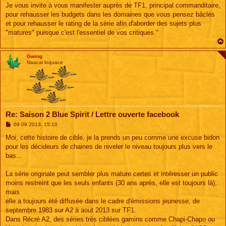
Je vous invite à vous manifester auprès de TF1, principal commanditaire,
pour rehausser les budgets dans les domaines que vous pensez bâclés
et pour rehausser le rating de la série afin d'aborder des sujets plus
"matures" puisque c'est l'essentiel de vos critiques."
Gwing
Naacal loquace
Re: Saison 2 Blue Spirit / Lettre ouverte facebook
M
09 09 2013, 15:10
e
s
Moi, cette histoire de cible, je la prends un peu comme une excuse bidon
s
pour les décideurs de chaines de niveler le niveau toujours plus vers le
a
g
bas...
e
La série originale peut sembler plus mature certes et intéresser un public
moins restreint que les seuls enfants (30 ans après, elle est toujours là),
mais
elle a toujours été diffusée dans le cadre d'émissions jeunesse, de
septembre 1983 sur A2 à aout 2013 sur TF1.
Dans Récré A2, des séries très ciblées gamins comme Chapi-Chapo ou