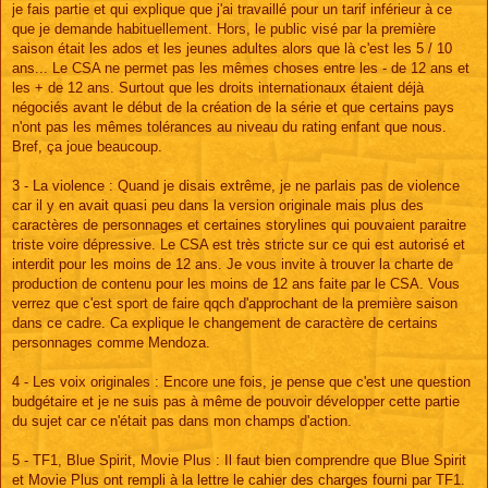
je fais partie et qui explique que j'ai travaillé pour un tarif inférieur à ce
que je demande habituellement. Hors, le public visé par la première
saison était les ados et les jeunes adultes alors que là c'est les 5 / 10
ans... Le CSA ne permet pas les mêmes choses entre les - de 12 ans et
les + de 12 ans. Surtout que les droits internationaux étaient déjà
négociés avant le début de la création de la série et que certains pays
n'ont pas les mêmes tolérances au niveau du rating enfant que nous.
Bref, ça joue beaucoup.
3 - La violence : Quand je disais extrême, je ne parlais pas de violence
car il y en avait quasi peu dans la version originale mais plus des
caractères de personnages et certaines storylines qui pouvaient paraitre
triste voire dépressive. Le CSA est très stricte sur ce qui est autorisé et
interdit pour les moins de 12 ans. Je vous invite à trouver la charte de
production de contenu pour les moins de 12 ans faite par le CSA. Vous
verrez que c'est sport de faire qqch d'approchant de la première saison
dans ce cadre. Ca explique le changement de caractère de certains
personnages comme Mendoza.
4 - Les voix originales : Encore une fois, je pense que c'est une question
budgétaire et je ne suis pas à même de pouvoir développer cette partie
du sujet car ce n'était pas dans mon champs d'action.
5 - TF1, Blue Spirit, Movie Plus : Il faut bien comprendre que Blue Spirit
et Movie Plus ont rempli à la lettre le cahier des charges fourni par TF1.