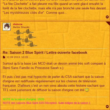
"La fée Clochette" a fait pleurer ma fille quand un vent glacé envahit la
forêt de la fée clochette, mais elle n'a pas bronché une seule fois devant
"Les mystérieuses cités d'or". Comme quoi...
dialecte
Maître Shaolin
Re: Saison 2 Blue Spirit / Lettre ouverte facebook
M
11 09 2013, 10:35
e
s
Surtout qu'à la base Les MCO était un dessin animé très soft comparé à
s
Remi Sans Famille ou Princesse Sarah x-)
a
g
e
Et puis c'est pas mal hypocrite de parler du CSA sachant que la saison
d'origine est rediffusée régulièrement sur les chaines de télévision
française. D'ailleurs c'est un non sens absolu cette histoire sachant que
TF1 vient justement de diffuser la saison d'origine cet été
NOTE de la saison d'origine: 18/20
NOTE des saisons Blue Spirit 6/20 Déception. Suite indigne de la saison 1