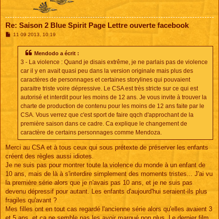
Re: Saison 2 Blue Spirit Page Lettre ouverte facebook
M
11 09 2013, 10:19
e
s
s
Mendodo a écrit :
a
3 - La violence : Quand je disais extrême, je ne parlais pas de violence
g
e
car il y en avait quasi peu dans la version originale mais plus des
caractères de personnages et certaines storylines qui pouvaient
paraitre triste voire dépressive. Le CSA est très stricte sur ce qui est
autorisé et interdit pour les moins de 12 ans. Je vous invite à trouver la
charte de production de contenu pour les moins de 12 ans faite par le
CSA. Vous verrez que c'est sport de faire qqch d'approchant de la
première saison dans ce cadre. Ca explique le changement de
caractère de certains personnages comme Mendoza.
Merci au CSA et à tous ceux qui sous prétexte de préserver les enfants
créent des règles aussi idiotes.
Je ne suis pas pour montrer toute la violence du monde à un enfant de
10 ans, mais de là à s'interdire simplement des moments tristes... J'ai vu
la première série alors que je n'avais pas 10 ans, et je ne suis pas
devenu dépressif pour autant. Les enfants d'aujourd'hui seraient-ils plus
fragiles qu'avant ?
Mes filles ont en tout cas regardé l'ancienne série alors qu'elles avaient 3
et 5 ans, et ça ne semble pas les avoir marqué non plus. Le dernier film