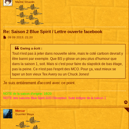
Maître Shaolin
Re: Saison 2 Blue Spirit / Lettre ouverte facebook
M
09 09 2013, 21:20
e
s
s
Gwing a écrit :
a
Tout n'est pas à jeter dans nouvelle série, mais le coté cartoon devrait y
g
e
être banni par exemple. Que BS y glisse un peu plus d'humour que
dans la saison 1, soit. Mais si c'est pour faire du slapstick de bas étage,
pas la peine. Ce n'est pas l'esprit des MCO. Pour ça, vaut mieux se
taper un bon vieux Tex Avery ou un Chuck Jones!
Je suis entièrement d'accord avec ce point.
NOTE de la saison d'origine: 18/20
NOTE des saisons Blue Spirit 6/20 Déception. Suite indigne de la saison 1
Morcar
Guerrier Maya