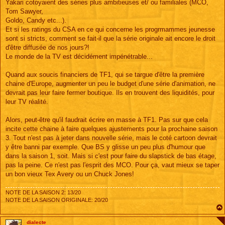
Yakari cotoyaient des séries plus ambitieuses et/ ou familiales (MCO,
Tom Sawyer,
Goldo, Candy etc...).
Et si les ratings du CSA en ce qui concerne les progrmammes jeunesse
sont si stricts, comment se fait-il que la série originale ait encore le droit
d'être diffusée de nos jours?!
Le monde de la TV est décidément impénétrable...
Quand aux soucis financiers de TF1, qui se targue d'être la première
chaine d'Europe, augmenter un peu le budget d'une série d'animation, ne
devrait pas leur faire fermer boutique. Ils en trouvent des liquidités, pour
leur TV réalité.
Alors, peut-être qu'il faudrait écrire en masse à TF1. Pas sur que cela
incite cette chaine à faire quelques ajustements pour la prochaine saison
3. Tout n'est pas à jeter dans nouvelle série, mais le coté cartoon devrait
y être banni par exemple. Que BS y glisse un peu plus d'humour que
dans la saison 1, soit. Mais si c'est pour faire du slapstick de bas étage,
pas la peine. Ce n'est pas l'esprit des MCO. Pour ça, vaut mieux se taper
un bon vieux Tex Avery ou un Chuck Jones!
NOTE DE LA SAISON 2: 13/20
NOTE DE LA SAISON ORIGINALE: 20/20
dialecte