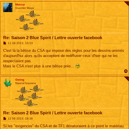
Morcar
Guerrier Maya
Re: Saison 2 Blue Spirit / Lettre ouverte facebook
M
11 09 2013, 10:53
e
s
C'est là la bêtise du CSA qui impose des règles pour les dessins-animés
s
d'aujourd'hui alors qu'ils acceptent de rediffuser ceux d'hier qui ne les
a
g
respectaient pas.
e
Mais le CSA n'est plus à une bêtise près...
Gwing
Naacal loquace
Re: Saison 2 Blue Spirit / Lettre ouverte facebook
M
12 09 2013, 19:38
e
s
Si les "exigences" du CSA et de TF1 dénaturaient à ce point le matériau
s