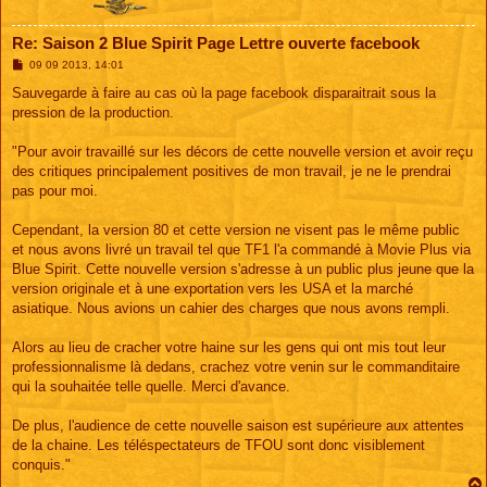
Re: Saison 2 Blue Spirit Page Lettre ouverte facebook
M
09 09 2013, 14:01
e
s
Sauvegarde à faire au cas où la page facebook disparaitrait sous la
s
pression de la production.
a
g
e
"Pour avoir travaillé sur les décors de cette nouvelle version et avoir reçu
des critiques principalement positives de mon travail, je ne le prendrai
pas pour moi.
Cependant, la version 80 et cette version ne visent pas le même public
et nous avons livré un travail tel que TF1 l'a commandé à Movie Plus via
Blue Spirit. Cette nouvelle version s'adresse à un public plus jeune que la
version originale et à une exportation vers les USA et la marché
asiatique. Nous avions un cahier des charges que nous avons rempli.
Alors au lieu de cracher votre haine sur les gens qui ont mis tout leur
professionnalisme là dedans, crachez votre venin sur le commanditaire
qui la souhaitée telle quelle. Merci d'avance.
De plus, l'audience de cette nouvelle saison est supérieure aux attentes
de la chaine. Les téléspectateurs de TFOU sont donc visiblement
conquis."