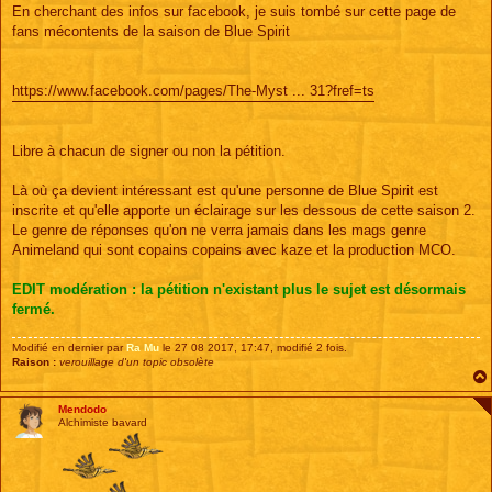
s
En cherchant des infos sur facebook, je suis tombé sur cette page de
s
fans mécontents de la saison de Blue Spirit
a
g
e
https://www.facebook.com/pages/The-Myst ... 31?fref=ts
Libre à chacun de signer ou non la pétition.
Là où ça devient intéressant est qu'une personne de Blue Spirit est
inscrite et qu'elle apporte un éclairage sur les dessous de cette saison 2.
Le genre de réponses qu'on ne verra jamais dans les mags genre
Animeland qui sont copains copains avec kaze et la production MCO.
EDIT modération : la pétition n'existant plus le sujet est désormais
fermé.
Modifié en dernier par
Ra Mu
le 27 08 2017, 17:47, modifié 2 fois.
Raison :
verouillage d'un topic obsolète
Mendodo
Alchimiste bavard