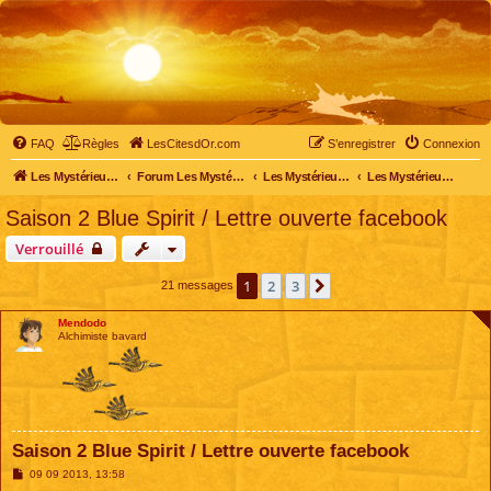
FAQ
Règles
LesCitesdOr.com
S’enregistrer
Connexion
Les Mystérieuses Cités d'Or - LesCitesdOr.com
Forum Les Mystérieuses Cités d'Or
Les Mystérieuses Cités d'Or
Les Mystérieuses Cités d'Or : saison 2 (2013)
Saison 2 Blue Spirit / Lettre ouverte facebook
Verrouillé
1
2
3
Suivante
21 messages
Mendodo
Alchimiste bavard
Saison 2 Blue Spirit / Lettre ouverte facebook
M
09 09 2013, 13:58
e