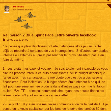
Mendodo
Alchimiste bavard
Re: Saison 2 Blue Spirit Page Lettre ouverte facebook
M
09 09 2013, 14:02
e
s
"Je pense que plein de choses ont été mélangées alors je vais tenter
s
déjà de répondre à certaines de vos interrogations. Si d'autres camarades
a
g
internes ou externes au projet passent par là, qu'ils n'hésitent pas à en
e
faire de même.
1 - Les droits musicaux et vocaux : Je suis totalement incapable de vous
dire les process retenus et leurs aboutissants. Vu le budget décors que
j'ai eu avec mes camarades... je me doute que c'est du à des raisons
financières. Pour indication, le budget décors était inférieur à ce qu'il se
fait pour une série animée produite dans d'autres pays comme le Japon
ou les USA. TF1, principal commanditaire, ayant des soucis financiers...
je me doute qu'il y ait un lien de cause à effet.
2 - Le public : Il y a eu une mauvaise communication de la part de TF1 je
pense qui a voulu capitaliser sur les fans de la série des années 80 dont