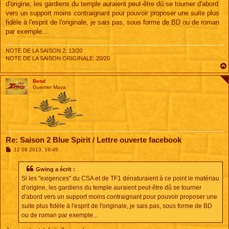
d'origine, les gardiens du temple auraient peut-être dû se tourner d'abord
a
g
vers un support moins contraignant pour pouvoir proposer une suite plus
e
fidèle à l'esprit de l'originale, je sais pas, sous forme de BD ou de roman
par exemple...
NOTE DE LA SAISON 2: 13/20
NOTE DE LA SAISON ORIGINALE: 20/20
Bend
Guerrier Maya
Re: Saison 2 Blue Spirit / Lettre ouverte facebook
M
12 09 2013, 19:49
e
s
s
Gwing a écrit :
a
Si les "exigences" du CSA et de TF1 dénaturaient à ce point le matériau
g
e
d'origine, les gardiens du temple auraient peut-être dû se tourner
d'abord vers un support moins contraignant pour pouvoir proposer une
suite plus fidèle à l'esprit de l'originale, je sais pas, sous forme de BD
ou de roman par exemple...