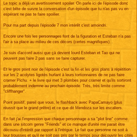
s
Le topic a déjà un avertissement spoiler. On parle ici de l'épisode donc
s
c'est bête de suivre la conversation d'un épisode que tu n'as pas vu en
a
g
espérant ne pas te faire spoilier.
e
Pour ma part depuis l'épisode 7 mon intérêt c'est amoindri.
Encore une fois les personnages font de la figuration et Esteban n'a pas
l'air a sa place au milieu de ces décors (certes magnifiques)...
Je suis d'accord aussi que çà devient lourd Esteban et Tao qui ne
peuvent pas faire 2 pas sans se faire capturer.
Et le gros point noir de l'épisode c'est la fin et les gros plans à répétition
sur les 2 acolytes ligotés hurlant à leurs tortionnaires de ne pas faire
cramer Pichu. + le livre qui met 3 plombes pour cramer et qu'ils sortiront
probablement indemne au prochain épisode. Très, très limite comme
"cliffhanger".
Point positif, pareil que vous, le flashback avec PapaCamayo (plus
réussit que le grand prêtre) et ce que dit Mendoza sur les escaliers.
En fait j'ai l'impression que chaque personnage a sa "plot line" comme
dans une sitcom genre "Friends" et ce manque d'unité me parait être
décousu d'intérêt par rapport à l'intrigue. Le fait que personne ne soit à
leur trousses et qu'il ne soit pas pris par le temps pour découvrir les cités