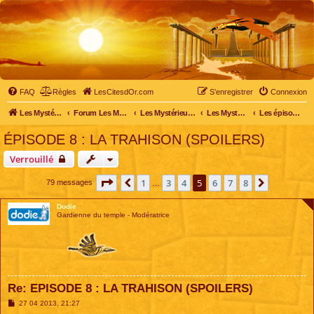
FAQ
Règles
LesCitesdOr.com
S’enregistrer
Connexion
Les Mystérieuses Cités d'Or - LesCitesdOr.com
Forum Les Mystérieuses Cités d'Or
Les Mystérieuses Cités d'Or
Les Mystérieuses Cités d'Or : saison 2 (2013)
Les épisodes de la saison 2
ÉPISODE 8 : LA TRAHISON (SPOILERS)
Verrouillé
Page
5
sur
8
1
3
4
5
6
7
8
Précédente
Suivante
79 messages
…
Dodie
Gardienne du temple - Modératrice
Re: EPISODE 8 : LA TRAHISON (SPOILERS)
M
27 04 2013, 21:27
e