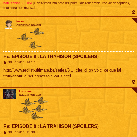
note saison 2: 10/20
je descends ma note d'1 point, sur l'ensemble trop de déceptions,
tout n'est pas mauvais.
boris
Alchimiste bavard
Re: EPISODE 8 : LA TRAHISON (SPOILERS)
M
30 04 2013, 14:17
e
s
http://www.redlist-ultimate.be/series/3 ... cite_d_or/
voici ce que jai
s
trouver sur le net conassais vous ceci
a
g
e
komenor
Naacal loquace
Re: EPISODE 8 : LA TRAHISON (SPOILERS)
M
30 04 2013, 15:30
e