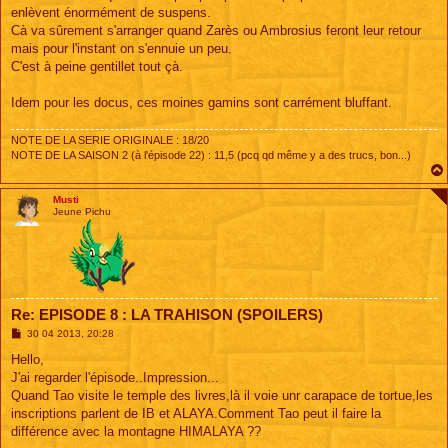
enlèvent énormément de suspens.
Cà va sûrement s'arranger quand Zarès ou Ambrosius feront leur retour
mais pour l'instant on s'ennuie un peu.
C'est à peine gentillet tout çà.
Idem pour les docus, ces moines gamins sont carrément bluffant.
NOTE DE LA SERIE ORIGINALE : 18/20
NOTE DE LA SAISON 2 (à l'épisode 22) : 11,5 (pcq qd même y a des trucs, bon...)
Musti
Jeune Pichu
Re: EPISODE 8 : LA TRAHISON (SPOILERS)
M
30 04 2013, 20:28
e
s
Hello,
s
J'ai regarder l'épisode..Impression...
a
g
Quand Tao visite le temple des livres,là il voie unr carapace de tortue,les
e
inscriptions parlent de IB et ALAYA.Comment Tao peut il faire la
différence avec la montagne HIMALAYA ??