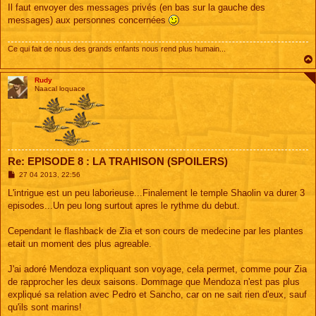
s
Il faut envoyer des messages privés (en bas sur la gauche des
s
messages) aux personnes concernées
a
g
e
Ce qui fait de nous des grands enfants nous rend plus humain...
Rudy
Naacal loquace
Re: EPISODE 8 : LA TRAHISON (SPOILERS)
M
27 04 2013, 22:56
e
s
L'intrigue est un peu laborieuse...Finalement le temple Shaolin va durer 3
s
episodes...Un peu long surtout apres le rythme du debut.
a
g
e
Cependant le flashback de Zia et son cours de medecine par les plantes
etait un moment des plus agreable.
J'ai adoré Mendoza expliquant son voyage, cela permet, comme pour Zia
de rapprocher les deux saisons. Dommage que Mendoza n'est pas plus
expliqué sa relation avec Pedro et Sancho, car on ne sait rien d'eux, sauf
qu'ils sont marins!