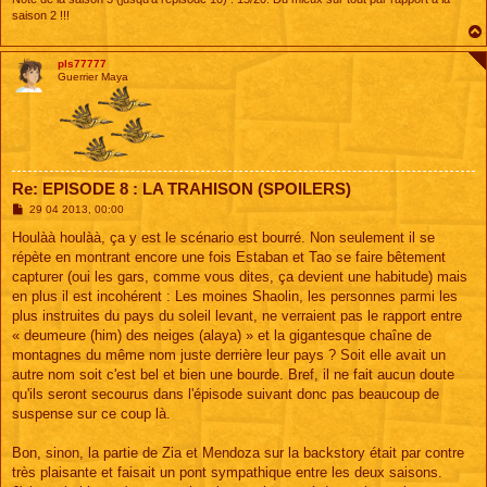
saison 2 !!!
pls77777
Guerrier Maya
Re: EPISODE 8 : LA TRAHISON (SPOILERS)
M
29 04 2013, 00:00
e
s
Houlàà houlàà, ça y est le scénario est bourré. Non seulement il se
s
répète en montrant encore une fois Estaban et Tao se faire bêtement
a
g
capturer (oui les gars, comme vous dites, ça devient une habitude) mais
e
en plus il est incohérent : Les moines Shaolin, les personnes parmi les
plus instruites du pays du soleil levant, ne verraient pas le rapport entre
« deumeure (him) des neiges (alaya) » et la gigantesque chaîne de
montagnes du même nom juste derrière leur pays ? Soit elle avait un
autre nom soit c'est bel et bien une bourde. Bref, il ne fait aucun doute
qu'ils seront secourus dans l'épisode suivant donc pas beaucoup de
suspense sur ce coup là.
Bon, sinon, la partie de Zia et Mendoza sur la backstory était par contre
très plaisante et faisait un pont sympathique entre les deux saisons.