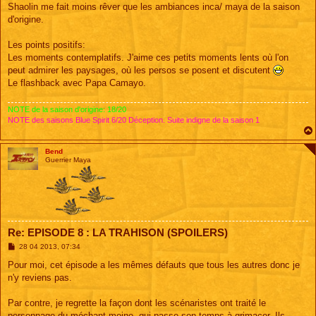
s
Shaolin me fait moins rêver que les ambiances inca/ maya de la saison
a
g
d'origine.
e
Les points positifs:
Les moments contemplatifs. J'aime ces petits moments lents où l'on
peut admirer les paysages, où les persos se posent et discutent
Le flashback avec Papa Camayo.
NOTE de la saison d'origine: 18/20
NOTE des saisons Blue Spirit 6/20 Déception. Suite indigne de la saison 1
Bend
Guerrier Maya
Re: EPISODE 8 : LA TRAHISON (SPOILERS)
M
28 04 2013, 07:34
e
s
Pour moi, cet épisode a les mêmes défauts que tous les autres donc je
s
n'y reviens pas.
a
g
e
Par contre, je regrette la façon dont les scénaristes ont traité le
personnage du méchant moine, qui passe son temps à grimacer. Ils