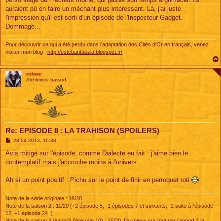
auraient pû en faire un méchant plus intéressant. Là, j'ai juste
l'impression qu'il est sorti d'un épisode de l'Inspecteur Gadget.
Dommage...
Pour découvrir ce qui a été perdu dans l'adaptation des Cités d'Or en français, venez
visiter mon blog :
http://estebantaozia.blogspot.fr/
ezioac
Alchimiste bavard
Re: EPISODE 8 : LA TRAHISON (SPOILERS)
M
28 04 2013, 16:38
e
s
Avis mitigé sur l'épisode, comme Dialecte en fait : j'aime bien le
s
contemplatif mais j'accroche moins à l'univers.
a
g
e
Ah si un point positif : Pichu sur le point de finir en perroquet roti
Note de la série originale : 18/20
Note de la saison 2 : 11/20 (+2 épisode 5, -1 épisodes 7 et suivants, -2 suite à l'épisode
12, +1 épisode 24 !)
Note de la saison 3 (jusqu'à l'épisode 10) : 15/20. Du mieux sur tout par rapport à la