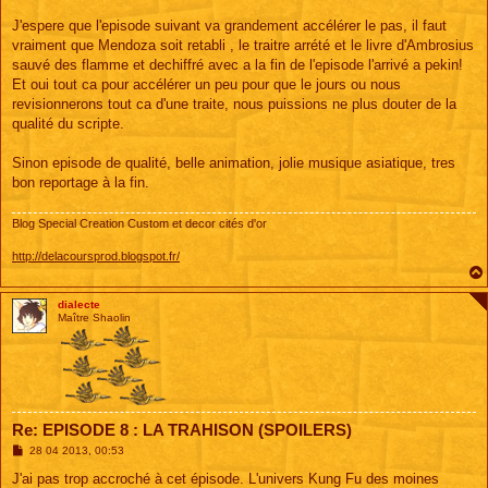
J'espere que l'episode suivant va grandement accélérer le pas, il faut
vraiment que Mendoza soit retabli , le traitre arrété et le livre d'Ambrosius
sauvé des flamme et dechiffré avec a la fin de l'episode l'arrivé a pekin!
Et oui tout ca pour accélérer un peu pour que le jours ou nous
revisionnerons tout ca d'une traite, nous puissions ne plus douter de la
qualité du scripte.
Sinon episode de qualité, belle animation, jolie musique asiatique, tres
bon reportage à la fin.
Blog Special Creation Custom et decor cités d'or
http://delacoursprod.blogspot.fr/
dialecte
Maître Shaolin
Re: EPISODE 8 : LA TRAHISON (SPOILERS)
M
28 04 2013, 00:53
e
s
J'ai pas trop accroché à cet épisode. L'univers Kung Fu des moines