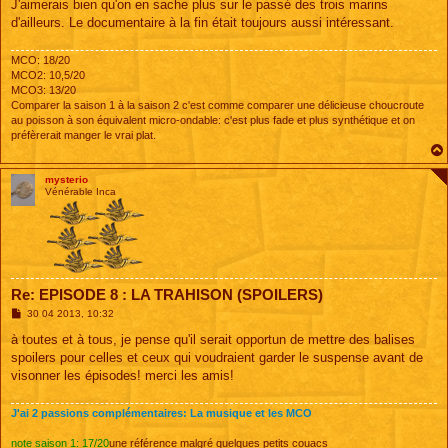
J'aimerais bien qu'on en sache plus sur le passé des trois marins
d'ailleurs. Le documentaire à la fin était toujours aussi intéressant.
MCO: 18/20
MCO2: 10,5/20
MCO3: 13/20
Comparer la saison 1 à la saison 2 c'est comme comparer une délicieuse choucroute
au poisson à son équivalent micro-ondable: c'est plus fade et plus synthétique et on
préfèrerait manger le vrai plat.
mysterio
Vénérable Inca
Re: EPISODE 8 : LA TRAHISON (SPOILERS)
M
30 04 2013, 10:32
e
s
à toutes et à tous, je pense qu'il serait opportun de mettre des balises
s
spoilers pour celles et ceux qui voudraient garder le suspense avant de
a
g
visonner les épisodes! merci les amis!
e
J'ai 2 passions complémentaires: La musique et les MCO
note saison 1: 17/20
une référence malgré quelques petits couacs