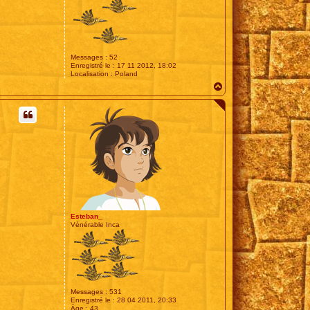
Messages :
52
Enregistré le :
17 11 2012, 18:02
Localisation :
Poland
H
a
u
t
Esteban_
Vénérable Inca
Messages :
531
Enregistré le :
28 04 2011, 20:33
Âge :
43