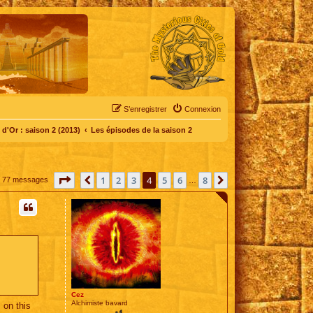
S’enregistrer
Connexion
d'Or : saison 2 (2013)
Les épisodes de la saison 2
Page
4
sur
8
1
2
3
4
5
6
8
Précédente
Suivante
77 messages
…
Cez
Alchimiste bavard
 on this