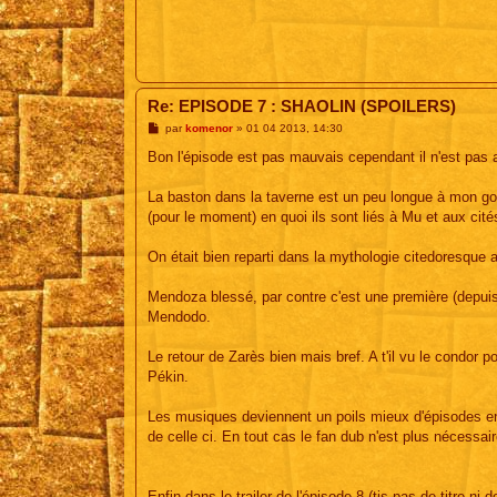
Re: EPISODE 7 : SHAOLIN (SPOILERS)
M
par
komenor
»
01 04 2013, 14:30
e
s
Bon l'épisode est pas mauvais cependant il n'est pas 
s
a
g
La baston dans la taverne est un peu longue à mon goû
e
(pour le moment) en quoi ils sont liés à Mu et aux cit
On était bien reparti dans la mythologie citedoresque 
Mendoza blessé, par contre c'est une première (depuis 
Mendodo.
Le retour de Zarès bien mais bref. A t'il vu le condor po
Pékin.
Les musiques deviennent un poils mieux d'épisodes en 
de celle ci. En tout cas le fan dub n'est plus nécessai
Enfin dans le trailer de l'épisode 8 (tjs pas de titre n