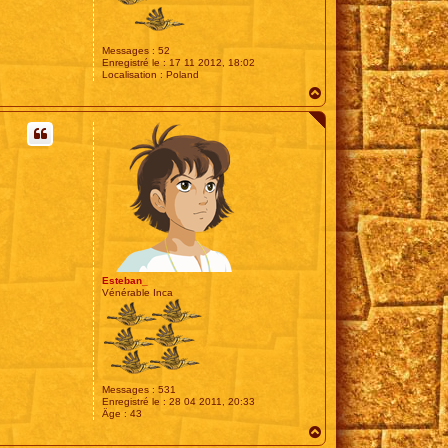
Messages :
52
Enregistré le :
17 11 2012, 18:02
Localisation :
Poland
H
a
u
t
Esteban_
Vénérable Inca
Messages :
531
Enregistré le :
28 04 2011, 20:33
Âge :
43
H
a