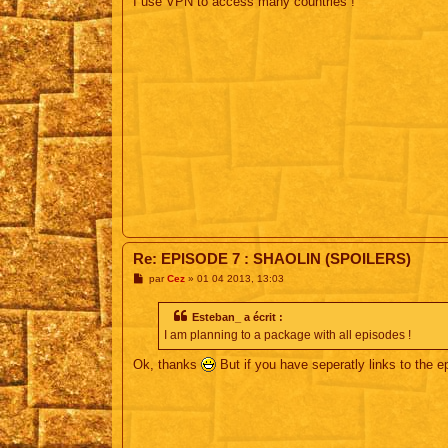
I use VPN to access many countries !
e
Re: EPISODE 7 : SHAOLIN (SPOILERS)
M
par
Cez
»
01 04 2013, 13:03
e
s
s
Esteban_ a écrit :
a
I am planning to a package with all episodes !
g
e
Ok, thanks
But if you have seperatly links to the