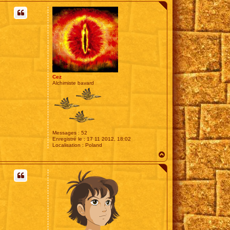
u
t
Cez
Alchimiste bavard
Messages :
52
Enregistré le :
17 11 2012, 18:02
Localisation :
Poland
H
a
u
t