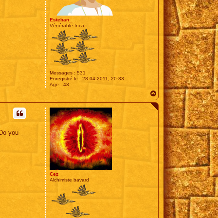
Esteban_
Vénérable Inca
Messages :
531
Enregistré le :
28 04 2011, 20:33
Âge :
43
H
a
u
t
 Do you
Cez
Alchimiste bavard