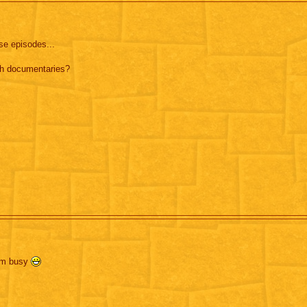
e episodes...
th documentaries?
 am busy