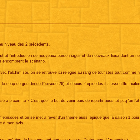
au niveau des 2 précédents.
t et l'introduction de nouveaux personnages et de nouveaux lieux dont on ne
és encombrent le scénario.
avec l'alchimiste, on se retrouve ici relégué au rang de touristes tout comme 
le coup de gourdin de l'épisode 28) et depuis 2 épisodes il s’essouffle facile
sé à proximité ? C'est quoi le but de venir puis de repartir aussitôt pcq 'on l'a
épisodes et on se met à rêver d'un thème aussi épique que la saison 1 pour l
re à mon avis.
i de dates) rien de bien excitant non plus (pas de Zarès, pas d'Ambrosius)