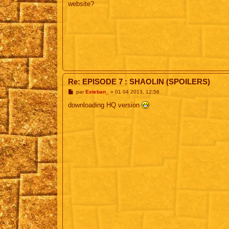
website?
Re: EPISODE 7 : SHAOLIN (SPOILERS)
M
par
Esteban_
»
01 04 2013, 12:56
e
s
downloading HQ version
s
a
g
e