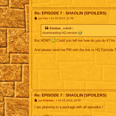
Re: EPISODE 7 : SHAOLIN (SPOILERS)
M
par
Cez
»
01 04 2013, 12:58
e
s
s
Esteban_ a écrit :
a
downloading HQ version
g
e
But HOW?
Could you tell me how do you do it? As I 
And please send me PM with the link to HQ Episode 7
Re: EPISODE 7 : SHAOLIN (SPOILERS)
M
par
Esteban_
»
01 04 2013, 13:00
e
s
I am planning to a package with all episodes !
s
a
g