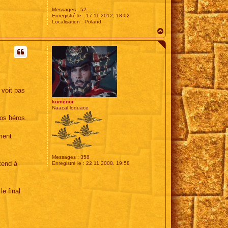
Messages :
52
Enregistré le :
17 11 2012, 18:02
Localisation :
Poland
H
a
u
t
 voit pas
komenor
Naacal loquace
nos héros.
ment
Messages :
358
ttend à
Enregistré le :
22 11 2008, 19:58
e final