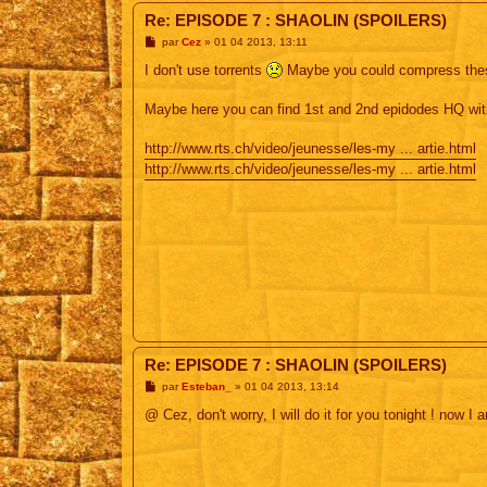
Re: EPISODE 7 : SHAOLIN (SPOILERS)
M
par
Cez
»
01 04 2013, 13:11
e
s
I don't use torrents
Maybe you could compress thes
s
a
g
Maybe here you can find 1st and 2nd epidodes HQ wi
e
http://www.rts.ch/video/jeunesse/les-my ... artie.html
http://www.rts.ch/video/jeunesse/les-my ... artie.html
Re: EPISODE 7 : SHAOLIN (SPOILERS)
M
par
Esteban_
»
01 04 2013, 13:14
e
s
@ Cez, don't worry, I will do it for you tonight ! now I
s
a
g
e