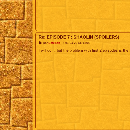
Re: EPISODE 7 : SHAOLIN (SPOILERS)
M
par
Esteban_
»
01 04 2013, 13:09
e
s
I will do it, but the problem with first 2 episodes is the
s
a
g
e