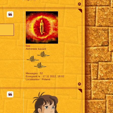
H
a
u
t
Cez
Alchimiste bavard
Messages :
52
Enregistré le :
17 11 2012, 18:02
Localisation :
Poland
H
a
u
t