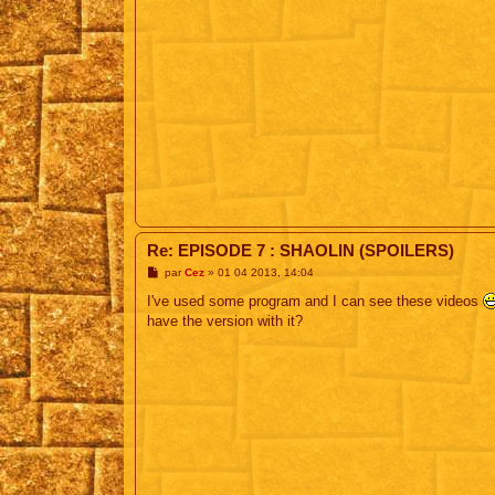
Re: EPISODE 7 : SHAOLIN (SPOILERS)
M
par
Cez
»
01 04 2013, 14:04
e
s
I've used some program and I can see these videos
s
have the version with it?
a
g
e