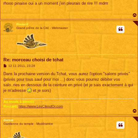
s
rhooo pinaise oui a un moment j'en pleurais de rire !!! mdrrr
s
a
g
e
Routard
Grand prêtre de la Cité - Webmaster
Re: morceau choisi de tchat
M
12 11 2011, 23:28
e
s
Dans la prochaine version du Tchat, vous aurez l'option "salons privés"
s
(privés pour tous sauf pour moi ...) donc vous pourrez débiter vos
a
g
salo..ries en dessous de la ceinture en privé (et je sais exactement à qui
e
je m'adresse
et je sors)
Au revoir, à bientôt
Routard,
https://www.LesCitesdOr.com
manue
Gardienne du temple - Modératrice