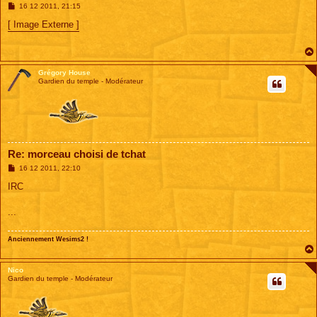
M
16 12 2011, 21:15
e
s
[ Image Externe ]
s
a
g
e
Grégory House
Gardien du temple - Modérateur
Re: morceau choisi de tchat
M
16 12 2011, 22:10
e
s
IRC
s
a
g
...
e
Anciennement Wesims2 !
Nico
Gardien du temple - Modérateur