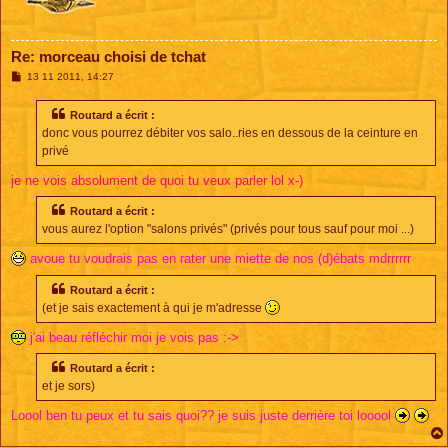
Re: morceau choisi de tchat
M
13 11 2011, 14:27
e
s
s
Routard a écrit :
a
donc vous pourrez débiter vos salo..ries en dessous de la ceinture en
g
e
privé
je ne vois absolument de quoi tu veux parler lol x-)
Routard a écrit :
vous aurez l'option "salons privés" (privés pour tous sauf pour moi ...)
avoue tu voudrais pas en rater une miette de nos (d)ébats mdrrrrrr
Routard a écrit :
(et je sais exactement à qui je m'adresse
j'ai beau réfléchir moi je vois pas :->
Routard a écrit :
et je sors)
Loool ben tu peux et tu sais quoi?? je suis juste derrière toi looool