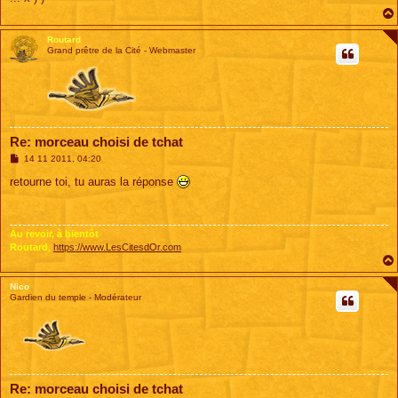
Routard
Grand prêtre de la Cité - Webmaster
Re: morceau choisi de tchat
M
14 11 2011, 04:20
e
s
retourne toi, tu auras la réponse
s
a
g
e
Au revoir, à bientôt
Routard,
https://www.LesCitesdOr.com
Nico
Gardien du temple - Modérateur
Re: morceau choisi de tchat