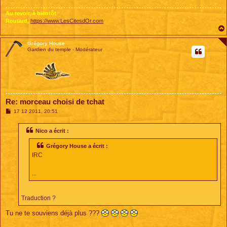
g
e
Au revoir, à bientôt
Routard,
https://www.LesCitesdOr.com
Grégory House
Gardien du temple - Modérateur
Re: morceau choisi de tchat
M
17 12 2011, 20:51
e
s
s
Nico a écrit :
a
g
Grégory House a écrit :
e
IRC
...
Traduction ?
Tu ne te souviens déjà plus ???