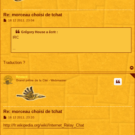
Re: morceau choisi de tchat
M
16 12 2011, 23:04
e
s
s
Grégory House a écrit :
a
IRC
g
e
...
Traduction ?
Routard
Grand prêtre de la Cité - Webmaster
Re: morceau choisi de tchat
M
16 12 2011, 23:20
e
s
http://fr.wikipedia.org/wiki/Internet_Relay_Chat
s
a