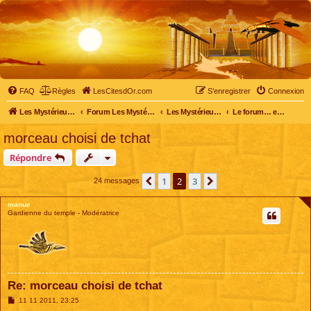
FAQ
Règles
LesCitesdOr.com
S’enregistrer
Connexion
Les Mystérieuses Cités d'Or - LesCitesdOr.com
Forum Les Mystérieuses Cités d'Or
Les Mystérieuses Cités d'Or
Le forum… entre membres
morceau choisi de tchat
Répondre
1
2
3
Précédente
Suivante
24 messages
manue
Gardienne du temple - Modératrice
Re: morceau choisi de tchat
M
11 11 2011, 23:25
e