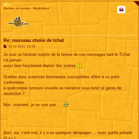
Nico
Gardien du temple - Modérateur
Re: morceau choisi de tchat
M
13 11 2011, 22:29
e
s
Je suis un tantinet surpris de la teneur de ces messages tant le T'chat
s
n'a jamais
a
g
aussi bien fonctionné depuis des lustres
e
Quelles donc surprises étonnantes susceptibles d'être à ce point
confrontées
à quelconque censure visuelle ou narrative sous-tend ce genre de
restriction ?
Non, vraiment, je ne vois pas ....
(bon, oui, c'est vrai, il y a eu quelques dérapages ... mais quelle poliade
!!! x-) )