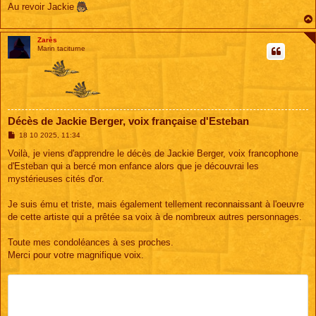
Au revoir Jackie
Zarès
Marin taciturne
Décès de Jackie Berger, voix française d'Esteban
M
18 10 2025, 11:34
e
s
Voilà, je viens d'apprendre le décès de Jackie Berger, voix francophone
s
d'Esteban qui a bercé mon enfance alors que je découvrai les
a
g
mystérieuses cités d'or.
e
Je suis ému et triste, mais également tellement reconnaissant à l'oeuvre
de cette artiste qui a prêtée sa voix à de nombreux autres personnages.
Toute mes condoléances à ses proches.
Merci pour votre magnifique voix.