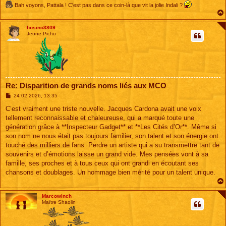
Bah voyons, Pattala ! C'est pas dans ce coin-là que vit la jolie Indali ?
bosino3809
Jeune Pichu
Re: Disparition de grands noms liés aux MCO
M
24 02 2026, 13:35
e
s
C’est vraiment une triste nouvelle. Jacques Cardona avait une voix
s
tellement reconnaissable et chaleureuse, qui a marqué toute une
a
g
génération grâce à **Inspecteur Gadget** et **Les Cités d’Or**. Même si
e
son nom ne nous était pas toujours familier, son talent et son énergie ont
touché des milliers de fans. Perdre un artiste qui a su transmettre tant de
souvenirs et d’émotions laisse un grand vide. Mes pensées vont à sa
famille, ses proches et à tous ceux qui ont grandi en écoutant ses
chansons et doublages. Un hommage bien mérité pour un talent unique.
Marcowinch
Maître Shaolin