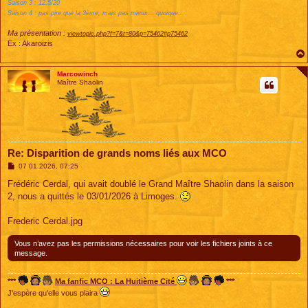
Saison 3 : 12.5/20
Saison 4 : pas pire que la 3ème, mais pas mieux... quoique...
Ma présentation :
viewtopic.php?f=7&t=80&p=75462#p75462
Ex : Akaroizis
Marcowinch
Maître Shaolin
Re: Disparition de grands noms liés aux MCO
M
07 01 2026, 07:25
e
s
Frédéric Cerdal, qui avait doublé le Grand Maître Shaolin dans la saison
s
2, nous a quittés le 03/01/2026 à Limoges.
a
g
e
Frederic Cerdal.jpg
Vous n’avez pas les permissions nécessaires pour voir les fichiers joints à ce
message.
***
Ma fanfic MCO : La Huitième Cité
***
J'espère qu'elle vous plaira