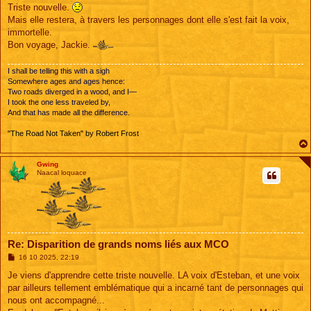
s
Triste nouvelle.
s
Mais elle restera, à travers les personnages dont elle s'est fait la voix,
a
g
immortelle.
e
Bon voyage, Jackie.
I shall be telling this with a sigh
Somewhere ages and ages hence:
Two roads diverged in a wood, and I—
I took the one less traveled by,
And that has made all the difference.
"The Road Not Taken" by Robert Frost
Gwing
Naacal loquace
Re: Disparition de grands noms liés aux MCO
M
16 10 2025, 22:19
e
s
Je viens d'apprendre cette triste nouvelle. LA voix d'Esteban, et une voix
s
par ailleurs tellement emblématique qui a incarné tant de personnages qui
a
g
nous ont accompagné...
e