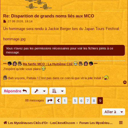
Re: Disparition de grands noms liés aux MCO
M
27 06 2026, 19:14
e
s
Un hommage sera rendu à Jackie Berger lors du Japan Tours Festival.
s
a
g
hommage.jpg
e
Vous n’avez pas les permissions nécessaires pour voir les fichiers joints à ce
message.
***
Ma fanfic MCO : La Huitième Cité
***
J'espère qu'elle vous plaira
Bah voyons, Pattala ! C'est pas dans ce coin-là que vit la jolie Indali ?
Répondre
Page
9
sur
9
1
5
6
7
8
9
Précédente
88 messages
…
Aller à
Les Mystérieuses Cités d'Or - LesCitesdOr.com
Forum Les Mystérieuses Cités d'Or