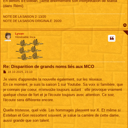
En dehors d'Esteban, j'aime énormément son interprétation de Mattia
(dans Rémi).
NOTE DE LA SAISON 2: 13/20
NOTE DE LA SAISON ORIGINALE: 20/20
Lyvan
Vénérable Inca
Re: Disparition de grands noms liés aux MCO
M
16 10 2025, 23:10
e
s
Je viens d'apprendre la nouvelle également, sur les réseaux.
s
En ce moment, je suis la saison 1 sur Youtube. Sa voix si familière, que
a
g
je connais par coeur, m'envoûte toujours autant : elle provoque vraiment
e
quelque chose de fort et je l'écoute toujours avec attention. Ce soir,
l'écoute sera différente encore.
Quelle tristesse, quel vide. Les hommages pleuvent sur X. Et même si
Esteban et Gon ressortent souvent, je salue la carrière de cette dame,
aussi grande que son talent.