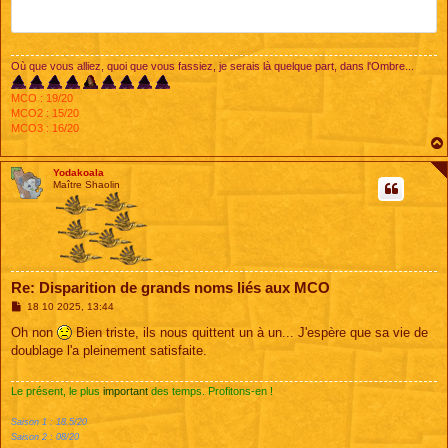
Où que vous alliez, quoi que vous fassiez, je serais là quelque part, dans l'Ombre...
MCO : 19/20
MCO2 : 15/20
MCO3 : 16/20
Yodakoala
Maître Shaolin
Re: Disparition de grands noms liés aux MCO
M
18 10 2025, 13:44
e
s
Oh non
Bien triste, ils nous quittent un à un... J'espère que sa vie de
s
doublage l'a pleinement satisfaite.
a
g
e
Le présent, le plus
important
des temps. Profitons-en !
Saison 1 : 18.5/20
Saison 2 : 08/20