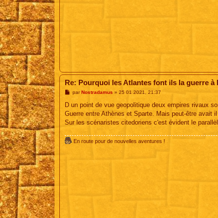
Re: Pourquoi les Atlantes font ils la guerre à
M
par
Nostradamus
»
25 01 2021, 21:37
e
s
D un point de vue geopolitique deux empires rivaux so
s
Guerre entre Athènes et Sparte. Mais peut-être avait il 
a
g
Sur les scénaristes citedoriens c'est évident le parallè
e
En route pour de nouvelles aventures !