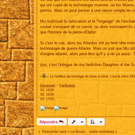
qui ont copié de la technologie muenne, ou les Muens 
permis. Mais on peut penser à une raison simple de ce
Mu maîtrisait la fabrication et le "forgeage" de l'orich
voulait s'emparer de ce savoir, ou alors estimaient-ils 
que l'histoire de la pierre d'Ophir.
Si c'est le cas, alors les Atlantes ont pu tenir tête 
technologie de guerre Atlante. Mais on sait que Mu util
d'origine atlante, alors peut-être qu'il y a de ça aussi.
(oui, c'est l'intrigue de ma fanfiction Daughter of the Sa
Le meilleur personnage de toute la série, c'est la mère d'E
Deviantart
--
Fanfictions
S1: 14/20
S2: 15/20
S3: 17/20
Répondre
Retourner vers « Le forum… entre membres »