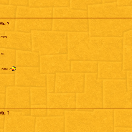
 Mu ?
rres.
***
 Indali ?
 Mu ?
...