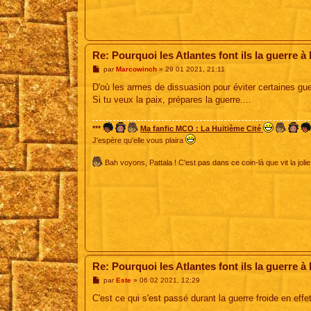
Re: Pourquoi les Atlantes font ils la guerre à
M
par
Marcowinch
»
29 01 2021, 21:11
e
s
D'où les armes de dissuasion pour éviter certaines gue
s
Si tu veux la paix, prépares la guerre....
a
g
e
***
Ma fanfic MCO : La Huitième Cité
J'espère qu'elle vous plaira
Bah voyons, Pattala ! C'est pas dans ce coin-là que vit la jolie
Re: Pourquoi les Atlantes font ils la guerre à
M
par
Este
»
06 02 2021, 12:29
e
s
C'est ce qui s'est passé durant la guerre froide en effet
s