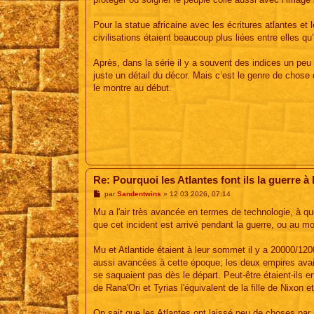
e
Pour la statue africaine avec les écritures atlantes et 
civilisations étaient beaucoup plus liées entre elles q
Après, dans la série il y a souvent des indices un peu 
juste un détail du décor. Mais c’est le genre de chose
le montre au début.
Re: Pourquoi les Atlantes font ils la guerre à
M
par
Sandentwins
»
12 03 2026, 07:14
e
s
Mu a l'air très avancée en termes de technologie, à quo
s
que cet incident est arrivé pendant la guerre, ou au mo
a
g
e
Mu et Atlantide étaient à leur sommet il y a 20000/120
aussi avancées à cette époque; les deux empires avaient
se saquaient pas dès le départ. Peut-être étaient-ils 
de Rana'Ori et Tyrias l'équivalent de la fille de Nixon
On sait que les Atlantes ont laissé peu de choses par 