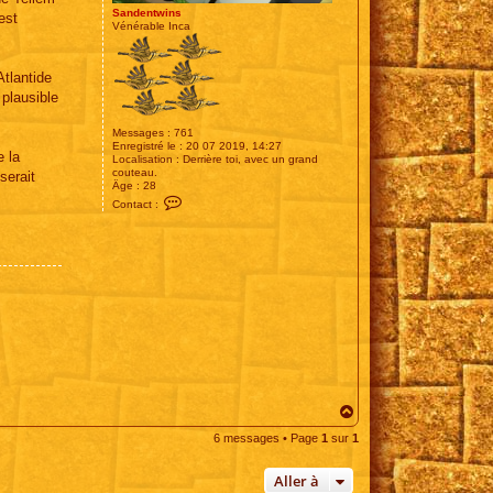
Sandentwins
est
Vénérable Inca
Atlantide
 plausible
Messages :
761
Enregistré le :
20 07 2019, 14:27
e la
Localisation :
Derrière toi, avec un grand
couteau.
serait
Âge :
28
C
Contact :
o
n
t
a
c
t
e
r
S
a
n
d
e
n
t
w
H
i
a
n
6 messages • Page
1
sur
1
u
s
t
Aller à