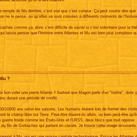
le temple de Mu derrière, c’est vrai que c’est curieux. Ça peut vouloir dire que
u’on ne le pense, ou qu’elles se sont croisées à différents moments de l’histoir
cachés comme ça, donc c’est difficile de savoir si c’est volontaire pour la thé
 qui laisse penser que l’histoire entre Atlantes et Mu est bien plus complexe q
 Mu ?
i bon voler une pierre Atlante ? Surtout que Magon parle d'un "traître", donc 
ins durant une période de conflit.
00/10000 ans selon les saisons. Les humains étaient loin de former des civili
 le champ libre sur Terre. Peut-être étaient-ils alliés, ou bien peut-être qu'i
en guerre froide comme les États-Unis et l'URSS, deux blocs que tout oppose. 
 et du fils de Gorbachev qui partent en cavale. Je trouve cette image amusante.
rapport à Mu, qui est une grosse capitale technologique. Est-ce les Atlantes 