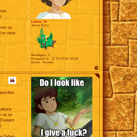
e
 ces
e.
Lustrie_Or
Jeune Pichu
orie ou
u’on nous
Messages :
2
Enregistré le :
01 03 2026, 04:45
Genre :
Homme
H
a
u
t
peut-être
sations
ls ne se
(Faisant
)
de Tellem