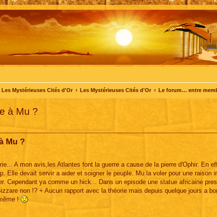
Les Mystérieuses Cités d'Or
Les Mystérieuses Cités d'Or
Le forum… entre mem
rre à Mu ?
 à Mu ?
e... A mon avis,les Atlantes font la guerre a cause de la pierre d'Ophir. En ef
Elle devait servir a aider et soigner le peuple. Mu la voler pour une raison i
toper. Cependant ya comme un hick... Dans un episode une statue africaine pre
 Bizzare non !? + Aucun rapport avec la théorie mais depuis quelque jours a b
t même !