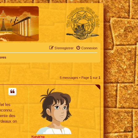
S’enregistrer
Connexion
bres
6 messages • Page
1
sur
1
fet les
nconnu...
sente des
ordeaux on
Kuruk'na