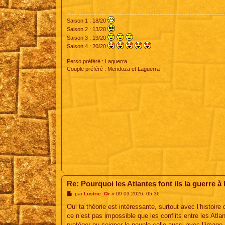
a
g
e
Saison 1 : 18/20
Saison 2 : 13/20
Saison 3 : 19/20
Saison 4 : 20/20
Perso préféré : Laguerra
Couple préféré : Mendoza et Laguerra
Re: Pourquoi les Atlantes font ils la guerre à
M
par
Lustrie_Or
»
09 03 2026, 05:36
e
s
Oui ta théorie est intéressante, surtout avec l’histoir
s
ce n’est pas impossible que les conflits entre les Atla
a
g
protéger ou soigner le peuple colle aussi avec l’imag