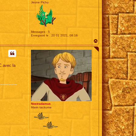
Jeune Pichu
Messages :
5
Enregistré le :
20 01 2021, 08:16
H
a
u
t
C avec la
Nostradamus
Marin taciturne