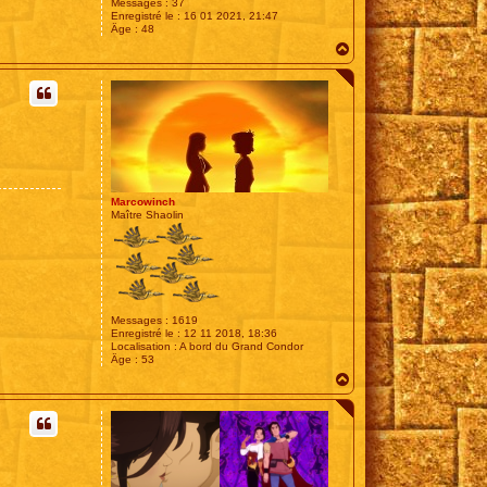
Messages :
37
Enregistré le :
16 01 2021, 21:47
Âge :
48
H
a
u
t
Marcowinch
Maître Shaolin
Messages :
1619
Enregistré le :
12 11 2018, 18:36
Localisation :
A bord du Grand Condor
Âge :
53
H
a
u
t