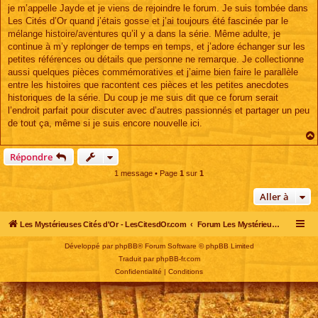
s
je m’appelle Jayde et je viens de rejoindre le forum. Je suis tombée dans
a
g
Les Cités d’Or quand j’étais gosse et j’ai toujours été fascinée par le
e
mélange histoire/aventures qu’il y a dans la série. Même adulte, je
continue à m’y replonger de temps en temps, et j’adore échanger sur les
petites références ou détails que personne ne remarque. Je collectionne
aussi quelques pièces commémoratives et j’aime bien faire le parallèle
entre les histoires que racontent ces pièces et les petites anecdotes
historiques de la série. Du coup je me suis dit que ce forum serait
l’endroit parfait pour discuter avec d’autres passionnés et partager un peu
de tout ça, même si je suis encore nouvelle ici.
Répondre
1 message • Page
1
sur
1
Aller à
Les Mystérieuses Cités d'Or - LesCitesdOr.com
Forum Les Mystérieuses Cités d'Or
Développé par
phpBB
® Forum Software © phpBB Limited
Traduit par
phpBB-fr.com
Confidentialité
|
Conditions