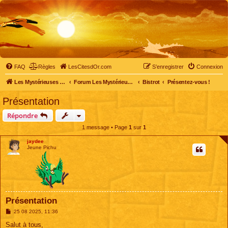
FAQ
Règles
LesCitesdOr.com
S’enregistrer
Connexion
Les Mystérieuses Cités d'Or - LesCitesdOr.com
Forum Les Mystérieuses Cités d'Or
Bistrot
Présentez-vous !
Présentation
Répondre
1 message • Page
1
sur
1
jaydee
Jeune Pichu
Présentation
M
25 08 2025, 11:36
e
s
Salut à tous,