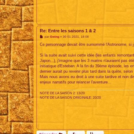
Re: Entre les saisons 1 & 2
M
par
Gwing
»
30 01 2021, 18:06
e
s
Ce personnage devait être surnommé l'Astronome, si j
s
a
g
Si la suite avait suivi cette idée (les enfants remonta
e
Japon...), j'imagine que les 3 marins n'auraient pas ét
initiatique d'Esteban. A la fin du 39ème épisode, les
dernier aurait pu revenir plus tard dans la quête, selon 
Mais nous avons eu droit à une suite tardive et non di
enjeux narratifs pour relancer l'aventure...
NOTE DE LA SAISON 2: 13/20
NOTE DE LA SAISON ORIGINALE: 20/20