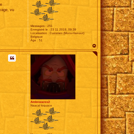
te
yage, vu
Messages :
251
Enregistré le :
23 11 2019, 09:39
Localisation :
Cuesmes (Mons-Hainaut)
Belgique
Âge :
51
H
a
u
t
Ambrozares2
Naacal loquace