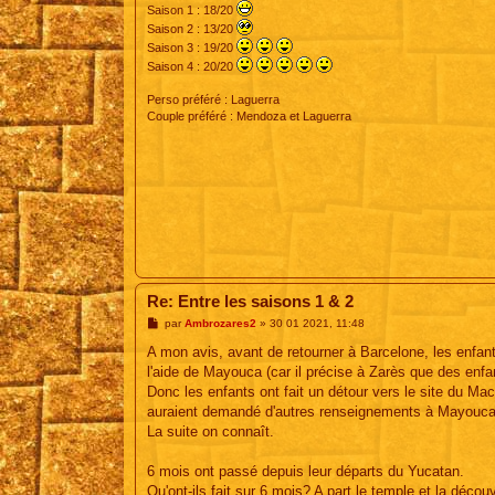
Saison 1 : 18/20
Saison 2 : 13/20
Saison 3 : 19/20
Saison 4 : 20/20
Perso préféré : Laguerra
Couple préféré : Mendoza et Laguerra
Re: Entre les saisons 1 & 2
M
par
Ambrozares2
»
30 01 2021, 11:48
e
s
A mon avis, avant de retourner à Barcelone, les enfant
s
l'aide de Mayouca (car il précise à Zarès que des enfant
a
g
Donc les enfants ont fait un détour vers le site du Ma
e
auraient demandé d'autres renseignements à Mayouca q
La suite on connaît.
6 mois ont passé depuis leur départs du Yucatan.
Qu'ont-ils fait sur 6 mois? A part le temple et la décou