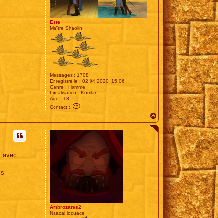
Este
Maître Shaolin
Messages :
1708
Enregistré le :
02 04 2020, 15:06
Genre :
Homme
Localisation :
Kûmlar
Âge :
18
C
Contact :
o
H
n
t
a
a
u
c
t
t
e
r
, avec
E
s
t
ls
e
Ambrozares2
Naacal loquace