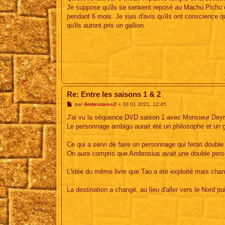
Je suppose qu'ils se seraient reposé au Machu Pichu ou
pendant 6 mois. Je suis d'avis qu'ils ont conscience
qu'ils auront pris un gallion.
Re: Entre les saisons 1 & 2
M
par
Ambrozares2
»
30 01 2021, 12:45
e
s
J'ai vu la séquence DVD saison 1 avec Monsieur Deyr
s
Le personnage ambigu aurait été un philosophe et un 
a
g
e
Ce qui a servi de faire un personnage qui ferait double
On aura compris que Ambrosius avait une double perso
L'idée du même livre que Tao a été exploité mais chang
La destination a changé, au lieu d'aller vers le Nord pu