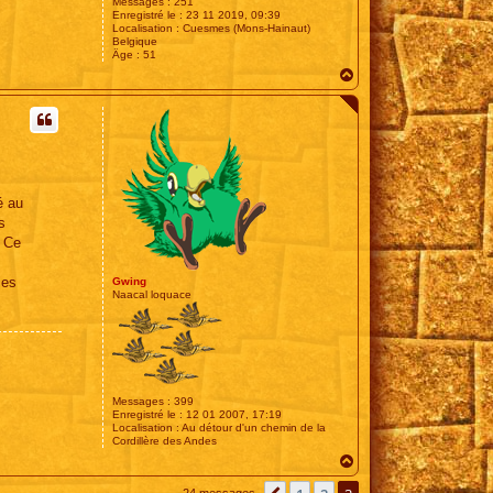
Messages :
251
Enregistré le :
23 11 2019, 09:39
Localisation :
Cuesmes (Mons-Hainaut)
Belgique
Âge :
51
H
a
u
t
é au
s
. Ce
les
Gwing
Naacal loquace
Messages :
399
Enregistré le :
12 01 2007, 17:19
Localisation :
Au détour d'un chemin de la
Cordillère des Andes
H
a
u
24 messages