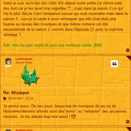
s
Salut je suis archi-fan des cités d'or dépuis toute petite j'ai même tuée
s
des dvd car je les avait trop regardée ^^ , mais dans la saison 2 ce qui
a
g
ma le plus déçue c'est l'ambiance sonore qui était misérable mais dans la
e
saison 3 , suis-je la seule à avoir remarquer que elle était était plus
fournie au niveau des musiques et que même certaine ont été
remastérisée de la saison 1 comme dans l'épisode 17 avec la machine
olmèque ?
Edit: titre du topic explicité pour une meilleure clarté. (RM)
LinkTroisUn
Jeune Pichu
Re: Musique
M
06 10 2017, 22:24
e
s
Je pense aussi. De nos jours, beaucoup de musiques de jeu ou de
s
film/séries/dessins animés sont des"remix" ou "remaster" des anciennes
a
g
versions. Je les adores trop moi aussi !
e
Ambrozarès