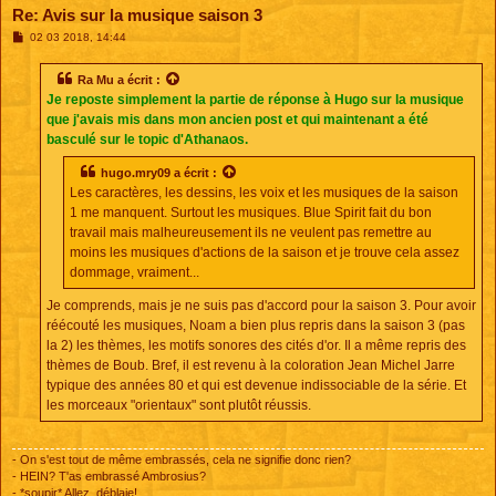
Re: Avis sur la musique saison 3
M
02 03 2018, 14:44
e
s
s
Ra Mu
a écrit :
a
Je reposte simplement la partie de réponse à Hugo sur la musique
g
e
que j'avais mis dans mon ancien post et qui maintenant a été
basculé sur le topic d'Athanaos.
hugo.mry09
a écrit :
Les caractères, les dessins, les voix et les musiques de la saison
1 me manquent. Surtout les musiques. Blue Spirit fait du bon
travail mais malheureusement ils ne veulent pas remettre au
moins les musiques d'actions de la saison et je trouve cela assez
dommage, vraiment...
Je comprends, mais je ne suis pas d'accord pour la saison 3. Pour avoir
réécouté les musiques, Noam a bien plus repris dans la saison 3 (pas
la 2) les thèmes, les motifs sonores des cités d'or. Il a même repris des
thèmes de Boub. Bref, il est revenu à la coloration Jean Michel Jarre
typique des années 80 et qui est devenue indissociable de la série. Et
les morceaux "orientaux" sont plutôt réussis.
- On s'est tout de même embrassés, cela ne signifie donc rien?
- HEIN? T'as embrassé Ambrosius?
- *soupir* Allez, déblaie!