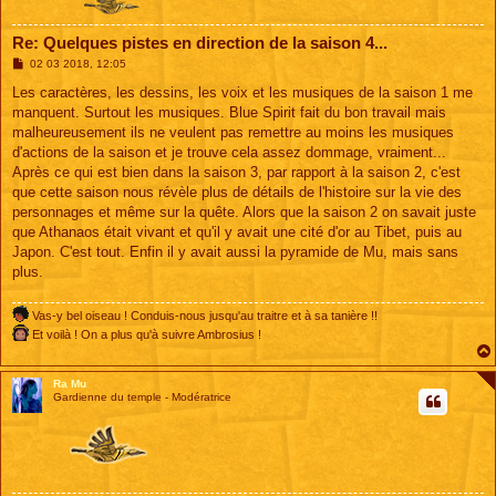
Re: Quelques pistes en direction de la saison 4...
M
02 03 2018, 12:05
e
s
Les caractères, les dessins, les voix et les musiques de la saison 1 me
s
manquent. Surtout les musiques. Blue Spirit fait du bon travail mais
a
g
malheureusement ils ne veulent pas remettre au moins les musiques
e
d'actions de la saison et je trouve cela assez dommage, vraiment...
Après ce qui est bien dans la saison 3, par rapport à la saison 2, c'est
que cette saison nous révèle plus de détails de l'histoire sur la vie des
personnages et même sur la quête. Alors que la saison 2 on savait juste
que Athanaos était vivant et qu'il y avait une cité d'or au Tibet, puis au
Japon. C'est tout. Enfin il y avait aussi la pyramide de Mu, mais sans
plus.
Vas-y bel oiseau ! Conduis-nous jusqu'au traitre et à sa tanière !!
Et voilà ! On a plus qu'à suivre Ambrosius !
Ra Mu
Gardienne du temple - Modératrice