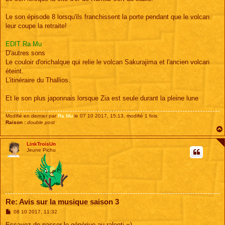
Le son épisode 8 lorsqu'ils franchissent la porte pendant que le volcan
leur coupe la retraite!
EDIT Ra Mu
D'autres sons
Le couloir d'orichalque qui relie le volcan Sakurajima et l'ancien volcan
éteint.
L'itinéraire du Thallios.
Et le son plus japonnais lorsque Zia est seule durant la pleine lune
Modifié en dernier par
Ra Mu
le 07 10 2017, 15:13, modifié 1 fois.
Raison :
double post
LinkTroisUn
Jeune Pichu
Re: Avis sur la musique saison 3
M
08 10 2017, 11:32
e
s
Essayez de passer le génériue au ralenti =)