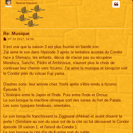
Naacal loquace
Re: Musique
M
07 10 2017, 14:56
e
s
Il est vrai que la saison 3 est plus fournie en bande son.
s
J'ai aimé le son dans l'épisode 3 après la tentative avortée du Condor
a
g
face à Shimazu, les enfants, décus de n'avoir pas su récupérer
e
Mendoza, Sancho, Pédro et Ambrosius, n'auront plus le choix de
continuer leur chemin vers Itzumo. J'ai aimé la musique et lorsqu'on voit
le Condor près du volcan Fuji yama.
D'autres sons: leur arrivée chez Yoshi après s'être rendu à Itzumo.
Épisode 5.
L'itinéraire entre le Japon et l'Inde. Puis entre l'Inde et Ormuz.
Le son lorsque la machine olmeque sort des ruines du fort de Patala.
Les sons typiques hindoues, orientales, ...
Le son lorsqu'ils franchissent la Ziggourat d'Akkad et avant d'ouvrir la
porte ! (Similaire au son du sous sol de la cité où fut découvert le Condor
épisode 18 saison 1, et l'envol du Condor )
Le son lorsque la cité d'or de Kumlar sort du sable.