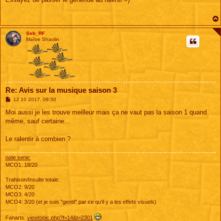
s
a
g
e
Seb_RF
Maître Shaolin
Re: Avis sur la musique saison 3
M
12 10 2017, 09:50
e
s
Moi aussi je les trouve meilleur mais ça ne vaut pas la saison 1 quand
s
même, sauf certaine...
a
g
e
Le ralentir à combien ?
note serie:
MCO1: 18/20
Trahison/Insulte totale:
MCO2: 9/20
MCO3: 4/20
MCO4: 3/20 (et je suis "gentil" par ce qu'il y a les effets visuels)
Fanarts:
viewtopic.php?f=14&t=2301