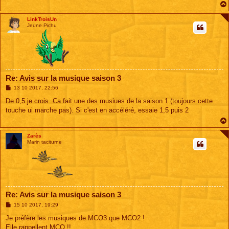
LinkTroisUn
Jeune Pichu
Re: Avis sur la musique saison 3
M
13 10 2017, 22:56
e
s
De 0,5 je crois. Ca fait une des musiues de la saison 1 (toujours cette
s
touche ui marche pas). Si c'est en accéléré, essaie 1,5 puis 2
a
g
e
Zarès
Marin taciturne
Re: Avis sur la musique saison 3
M
15 10 2017, 19:29
e
s
Je préfère les musiques de MCO3 que MCO2 !
s
Elle rappellent MCO !!
a