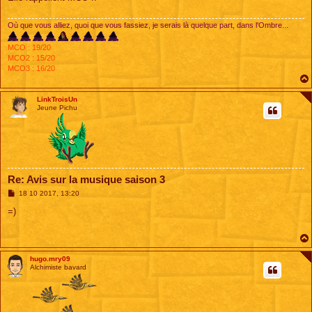
g
e
Où que vous alliez, quoi que vous fassiez, je serais là quelque part, dans l'Ombre...
MCO : 19/20
MCO2 : 15/20
MCO3 : 16/20
LinkTroisUn
Jeune Pichu
Re: Avis sur la musique saison 3
M
18 10 2017, 13:20
e
s
=)
s
a
g
e
hugo.mry09
Alchimiste bavard