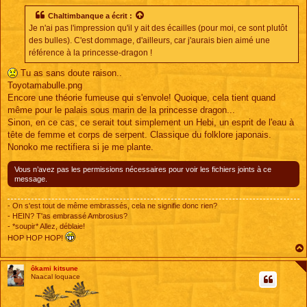
s
s
Chaltimbanque
a écrit :
a
Je n'ai pas l'impression qu'il y ait des écailles (pour moi, ce sont plutôt
g
e
des bulles). C'est dommage, d'ailleurs, car j'aurais bien aimé une
référence à la princesse-dragon !
Tu as sans doute raison..
Toyotamabulle.png
Encore une théorie fumeuse qui s'envole! Quoique, cela tient quand
même pour le palais sous marin de la princesse dragon...
Sinon, en ce cas, ce serait tout simplement un Hebi, un esprit de l'eau à
tête de femme et corps de serpent. Classique du folklore japonais.
Nonoko me rectifiera si je me plante.
Vous n’avez pas les permissions nécessaires pour voir les fichiers joints à ce
message.
- On s'est tout de même embrassés, cela ne signifie donc rien?
- HEIN? T'as embrassé Ambrosius?
- *soupir* Allez, déblaie!
HOP HOP HOP!
ôkami kitsune
Naacal loquace