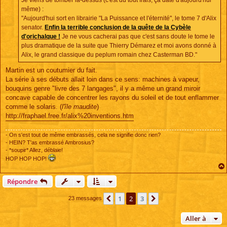
Je viens de tomber là-dessus (c'est du tout frais, ça date d'aujourd'hui
g
e
même) :
"Aujourd'hui sort en librairie "La Puissance et l'éternité", le tome 7 d'Alix
senator.
Enfin la terrible conclusion de la quête de la Cybèle
d'orichalque !
Je ne vous cacherai pas que c'est sans doute le tome le
plus dramatique de la suite que Thierry Démarez et moi avons donné à
Alix, le grand classique du peplum romain chez Casterman BD."
Martin est un coutumier du fait.
La série à ses débuts allait loin dans ce sens: machines à vapeur,
bouquins genre "livre des 7 langages", il y a même un grand miroir
concave capable de concentrer les rayons du soleil et de tout enflammer
comme le solaris. (
l'île maudite
)
http://fraphael.free.fr/alix%20inventions.htm
- On s'est tout de même embrassés, cela ne signifie donc rien?
- HEIN? T'as embrassé Ambrosius?
- *soupir* Allez, déblaie!
HOP HOP HOP!
Répondre
1
2
3
Précédente
Suivante
23 messages
Aller à