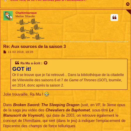
Chaltimbanque
Maître Shaolin
Re: Aux sources de la saison 3
M
11 03 2018, 19:35
e
s
s
Ra Mu
a écrit :
a
GOT it!
g
e
Or il se trouve que je l'ai retrouvé... Dans la bibliothèque de la citadelle
de Villevieille des saisons 6 et 7 de
Game of Thrones
(GOT), tournée,
en 2014, donc après la saison 2.
Jolie trouvaille, Ra Mu !
Dans
Broken Sword: The Sleeping Dragon
(soit, en VF, le 3ème opus
de la saga jeu vidéo des
Chevaliers de Baphomet
, sous-titré
Le
Manuscrit de Voynich
), qui date de 2003, on retrouve également le
concept de l'Armillaire, qui sert (dans le jeu) à indiquer l'emplacement de
l'épicentre des champs de force telluriques.