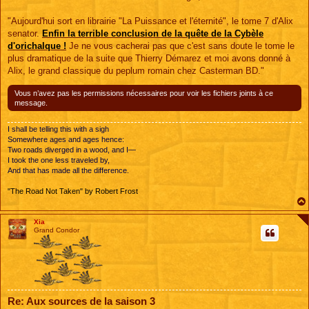
"Aujourd'hui sort en librairie "La Puissance et l'éternité", le tome 7 d'Alix
senator.
Enfin la terrible conclusion de la quête de la Cybèle
d'orichalque !
Je ne vous cacherai pas que c'est sans doute le tome le
plus dramatique de la suite que Thierry Démarez et moi avons donné à
Alix, le grand classique du peplum romain chez Casterman BD."
Vous n’avez pas les permissions nécessaires pour voir les fichiers joints à ce
message.
I shall be telling this with a sigh
Somewhere ages and ages hence:
Two roads diverged in a wood, and I—
I took the one less traveled by,
And that has made all the difference.
"The Road Not Taken" by Robert Frost
Xia
Grand Condor
Re: Aux sources de la saison 3