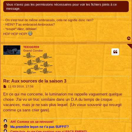
Vous n’avez pas les permissions nécessaires pour voir les fichiers joints à ce
message.
- On s'est tout de même embrassés, cela ne signifie donc rien?
- HEIN? T'as embrassé Ambrosius?
- *soupir* Allez, déblaie!
HOP HOP HOP!
TEEGER59
Grand Condor
Re: Aux sources de la saison 3
M
11 03 2018, 17:56
e
s
En ce qui me concerne, le luminarion me rappelle vaguement quelque
s
chose. J'ai vu un truc similaire dans un D.A du temps de croque
a
g
vacances, mais je ne sais plus lequel. (Un vieux souvenir qui resurgit
e
comme ça sans crier gare).
:
AH! Comme on se retrouve!
:
Ma première leçon ne t'a pas SUFFIT?
:
Cette fois, tu ne t'en sortiras pas si FACILEMENT!