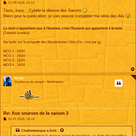
M
22 05 2018, 23:13
e
s
Tiens, tiens... Cybèle la déesse des Savoirs
s
Merci pour la publication, je vais pouvoir compléter ma série des
Alix
a
g
e
La terre n’appartient pas à l’homme, c’est l’homme qui appartient à la terre
(Tatanka Iyotaka)
Ma fanfic sur la préquelle des
Mystérieuses Cités d'or
, c'est par
ici
MCO 1 : 20/20
MCO 2 : 14/20
MCO 3 : 15/20
MCO 4 : 19/20
Ra Mu
Gardienne du temple - Modératrice
Re: Aux sources de la saison 3
M
23 05 2018, 19:19
e
s
s
Chaltimbanque
a écrit :
a