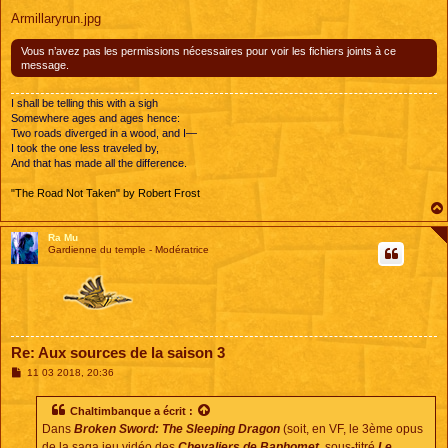
Armillaryrun.jpg
Vous n’avez pas les permissions nécessaires pour voir les fichiers joints à ce
message.
I shall be telling this with a sigh
Somewhere ages and ages hence:
Two roads diverged in a wood, and I—
I took the one less traveled by,
And that has made all the difference.
"The Road Not Taken" by Robert Frost
Ra Mu
Gardienne du temple - Modératrice
Re: Aux sources de la saison 3
M
11 03 2018, 20:36
e
s
s
Chaltimbanque
a écrit :
a
Dans
Broken Sword: The Sleeping Dragon
(soit, en VF, le 3ème opus
g
e
de la saga jeu vidéo des
Chevaliers de Baphomet
, sous-titré
Le