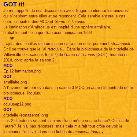
GOT it!
s
s
Je me rappelle de nos discussiosn avec Bager Leader sur les oeuvres
a
g
qui s'inspirent entre elles et se répondent. Cela semble encore le cas
e
entre les suites des MCO et
Game of Thrones
.
Le luminarion d'Ambrosius est inspiré d'une sphère armillaire,
probablement celle que Santucci fabriqua en 1588.
L'ajout des lentilles du Luminarion est à mon sens purement
steampunk
.
Or il se trouve que je l'ai retrouvé... Dans la bibliothèque de la citadelle de
Villevieille des saisons 6 (et 7) de
Game of Thrones
(GOT), tournée en
2014, donc après la saison 2.
MCO
Ep 12 luminarion.png
GOT
armillaire.png
A l'inverse, on retrouve dans la saison 3 MCO un autre éléments de cette
bibliothèque: l'oculus.
MCO
oculusep12.png
GOT
citedelle (etmazenot).png
Les 2 directeurs se sont inspirés d'une même source tierce? Ou l'un de
l'autre? Je n'ai pas réponses, mais cela m'a fait tout drôle de voir le
luminarion "en live" dans une fiction de
medieval fantasy
.