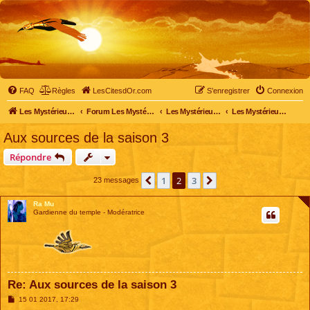
FAQ
Règles
LesCitesdOr.com
S’enregistrer
Connexion
Les Mystérieuses Cités d'Or - LesCitesdOr.com
Forum Les Mystérieuses Cités d'Or
Les Mystérieuses Cités d'Or
Les Mystérieuses Cités d'Or : saison 3 (2016)
Aux sources de la saison 3
Répondre
1
2
3
Précédente
Suivante
23 messages
Ra Mu
Gardienne du temple - Modératrice
Re: Aux sources de la saison 3
M
15 01 2017, 17:29
e