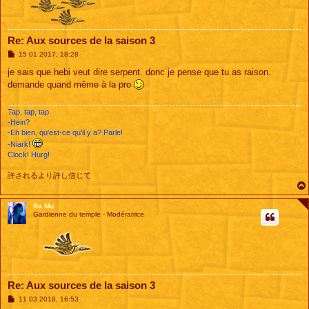
Re: Aux sources de la saison 3
M
15 01 2017, 18:28
e
s
je sais que hebi veut dire serpent. donc je pense que tu as raison.
s
demande quand même à la pro
a
g
e
Tap, tap, tap
-Hein?
-Eh bien, qu'est-ce qu'il y a? Parle!
-Niark!
Clock! Hurg!
許されるより許し信じて
Ra Mu
Gardienne du temple - Modératrice
Re: Aux sources de la saison 3
M
11 03 2018, 16:53
e