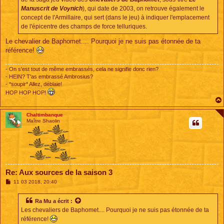
Manuscrit de Voynich
), qui date de 2003, on retrouve également le
concept de l'Armillaire, qui sert (dans le jeu) à indiquer l'emplacement
de l'épicentre des champs de force telluriques.
Le chevalier de Baphomet.... Pourquoi je ne suis pas étonnée de ta
référence!
- On s'est tout de même embrassés, cela ne signifie donc rien?
- HEIN? T'as embrassé Ambrosius?
- *soupir* Allez, déblaie!
HOP HOP HOP!
Chaltimbanque
Maître Shaolin
Re: Aux sources de la saison 3
M
11 03 2018, 20:40
e
s
s
Ra Mu
a écrit :
a
Les chevaliers de Baphomet.... Pourquoi je ne suis pas étonnée de ta
g
e
référence!