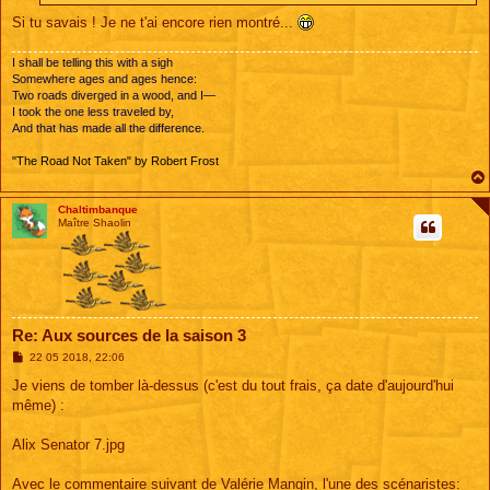
Si tu savais ! Je ne t'ai encore rien montré...
I shall be telling this with a sigh
Somewhere ages and ages hence:
Two roads diverged in a wood, and I—
I took the one less traveled by,
And that has made all the difference.
"The Road Not Taken" by Robert Frost
Chaltimbanque
Maître Shaolin
Re: Aux sources de la saison 3
M
22 05 2018, 22:06
e
s
Je viens de tomber là-dessus (c'est du tout frais, ça date d'aujourd'hui
s
même) :
a
g
e
Alix Senator 7.jpg
Avec le commentaire suivant de Valérie Mangin, l'une des scénaristes: