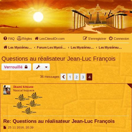
FAQ
Règles
LesCitesdOr.com
S’enregistrer
Connexion
Les Mystérieuses Cités d'Or - LesCitesdOr.com
Forum Les Mystérieuses Cités d'Or
Les Mystérieuses Cités d'Or
Les Mystérieuses Cités d'Or : saison 3 (2016)
Questions au réalisateur Jean-Luc François
Verrouillé
1
2
3
4
Précédente
36 messages
ôkami kitsune
Naacal loquace
Re: Questions au réalisateur Jean-Luc François
M
25 11 2016, 20:39
e