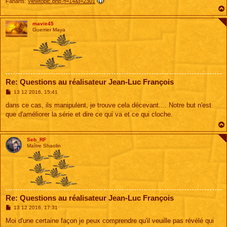
Fanarts:
viewtopic.php?f=14&t=2301
mavie45
Guerrier Maya
Re: Questions au réalisateur Jean-Luc François
M
13 12 2016, 15:41
e
s
dans ce cas, ils manipulent, je trouve cela décevant.... Notre but n'est
s
que d'améliorer la série et dire ce qui va et ce qui cloche.
a
g
e
Seb_RF
Maître Shaolin
Re: Questions au réalisateur Jean-Luc François
M
13 12 2016, 17:31
e
s
Moi d'une certaine façon je peux comprendre qu'il veuille pas révélé qui
s