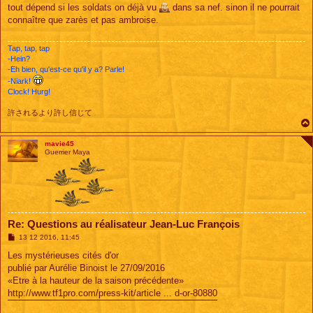
s
tout dépend si les soldats on déjà vu
dans sa nef. sinon il ne pourrait
s
connaître que zarès et pas ambroise.
a
g
e
Tap, tap, tap
-Hein?
-Eh bien, qu'est-ce qu'il y a? Parle!
-Niark!
Clock! Hurg!
許されるより許し信じて
mavie45
Guerrier Maya
Re: Questions au réalisateur Jean-Luc François
M
13 12 2016, 11:45
e
s
Les mystérieuses cités d'or
s
publié par Aurélie Binoist le 27/09/2016
a
g
«Etre à la hauteur de la saison précédente»
e
http://www.tf1pro.com/press-kit/article ... d-or-80880