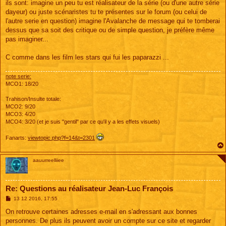
ils sont: imagine un peu tu est réalisateur de la série (ou d'une autre série
a
g
dayeur) ou juste scénaristes tu te présentes sur le forum (ou celui de
e
l'autre serie en question) imagine l'Avalanche de message qui te tomberai
dessus que sa soit des critique ou de simple question, je préfère même
pas imaginer...
C comme dans les film les stars qui fui les paparazzi ...
note serie:
MCO1: 18/20
Trahison/Insulte totale:
MCO2: 9/20
MCO3: 4/20
MCO4: 3/20 (et je suis "gentil" par ce qu'il y a les effets visuels)
Fanarts:
viewtopic.php?f=14&t=2301
aauurreelliiee
Re: Questions au réalisateur Jean-Luc François
M
13 12 2016, 17:55
e
s
On retrouve certaines adresses e-mail en s'adressant aux bonnes
s
personnes. De plus ils peuvent avoir un compte sur ce site et regarder
a