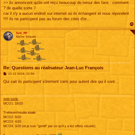
>> ils annoncent qu'ils ont reçu beaucoup de retour des fans : comment
? de quelle sorte ?
car il n'y a aucun endroit sur internet où ils échangent et nous répondent
!!!! ils ne participent pas au forum des cités d'or...
Seb_RF
Maître Shaolin
Re: Questions au réalisateur Jean-Luc François
M
13 12 2016, 11:56
e
s
Qui sait ils participent sûrement sans pour autent dire qui il sont...
s
a
g
e
note serie:
MCO1: 18/20
Trahison/Insulte totale:
MCO2: 9/20
MCO3: 4/20
MCO4: 3/20 (et je suis "gentil" par ce qu'il y a les effets visuels)