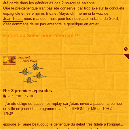
e
été gardé dans les génériques des 2 nouvelles saisons.
Que le pré-générique n'ait pas été conservé, car trop axé sur la conquête
espagnole et les empires Inca et Maya, ok; même si la voix de
Jean Topart
nous manque, mais pour les nouveaux Enfants du Soleil,
c'est dommage de ne pas entendre le générique en entier.
Enfant du Soleil pour l'éternité !!!
Au revoir... À bientôt.
mavie45
Guerrier Maya
Re: 3 premiers épisodes
M
20 10 2016, 17:18
e
s
- j'ai été obligé de passer les replay car j'étais invité à passer la journée
s
en ville ce jeudi et je programme la série REIGN sur M6 de 10H à
a
g
12h45....
e
épisode 1- j'aime beaucoup le générique du début très fidèle à l’orignal...