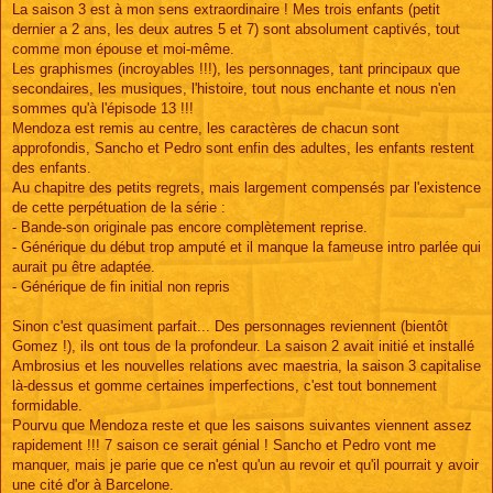
La saison 3 est à mon sens extraordinaire ! Mes trois enfants (petit
dernier a 2 ans, les deux autres 5 et 7) sont absolument captivés, tout
comme mon épouse et moi-même.
Les graphismes (incroyables !!!), les personnages, tant principaux que
secondaires, les musiques, l'histoire, tout nous enchante et nous n'en
sommes qu'à l'épisode 13 !!!
Mendoza est remis au centre, les caractères de chacun sont
approfondis, Sancho et Pedro sont enfin des adultes, les enfants restent
des enfants.
Au chapitre des petits regrets, mais largement compensés par l'existence
de cette perpétuation de la série :
- Bande-son originale pas encore complètement reprise.
- Générique du début trop amputé et il manque la fameuse intro parlée qui
aurait pu être adaptée.
- Générique de fin initial non repris
Sinon c'est quasiment parfait... Des personnages reviennent (bientôt
Gomez !), ils ont tous de la profondeur. La saison 2 avait initié et installé
Ambrosius et les nouvelles relations avec maestria, la saison 3 capitalise
là-dessus et gomme certaines imperfections, c'est tout bonnement
formidable.
Pourvu que Mendoza reste et que les saisons suivantes viennent assez
rapidement !!! 7 saison ce serait génial ! Sancho et Pedro vont me
manquer, mais je parie que ce n'est qu'un au revoir et qu'il pourrait y avoir
une cité d'or à Barcelone.