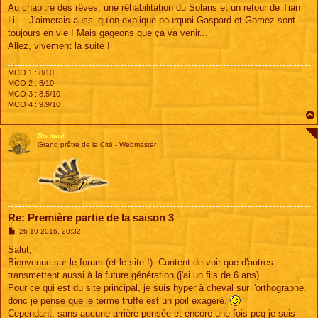
Au chapitre des rêves, une réhabilitation du Solaris et un retour de Tian
Li.... J'aimerais aussi qu'on explique pourquoi Gaspard et Gomez sont
toujours en vie ! Mais gageons que ça va venir...
Allez, vivement la suite !
MCO 1 : 8/10
MCO 2 : 8/10
MCO 3 : 8.5/10
MCO 4 : 9.9/10
Routard
Grand prêtre de la Cité - Webmaster
Re: Première partie de la saison 3
M
26 10 2016, 20:32
e
s
Salut,
s
Bienvenue sur le forum (et le site !). Content de voir que d'autres
a
g
transmettent aussi à la future génération (j'ai un fils de 6 ans).
e
Pour ce qui est du site principal, je sui
s
hyper à cheval sur l'orthographe,
donc je pense que le terme truffé est un poil exagéré.
Cependant, sans aucune arrière pensée et encore une fois pcq je suis