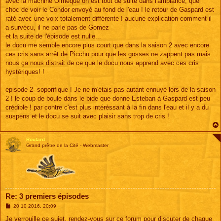
avec la machine Olmèque on est tout de suite dans l'ambiance, quel
choc de voir le Condor envoyé au fond de l'eau ! le retour de Gaspard est
raté avec une voix totalement différente ! aucune explication comment il
a survécu, il ne parle pas de Gomez
et la suite de l'épisode est nulle...
le docu me semble encore plus court que dans la saison 2 avec encore
ces cris sans arrêt de Picchu pour que les gosses ne zappent pas mais
nous ça nous distrait de ce que le docu nous apprend avec ces cris
hystériques! !
episode 2- soporifique ! Je ne m'étais pas autant ennuyé lors de la saison
2 ! le coup de boule dans le bide que donne Esteban à Gaspard est peu
crédible ! par contre c'est plus intérèssant à la fin dans l'eau et il y a du
suspens et le docu se suit avec plaisir sans trop de cris !
Routard
Grand prêtre de la Cité - Webmaster
Re: 3 premiers épisodes
M
20 10 2016, 20:09
e
s
Je verrouille ce sujet, rendez-vous sur ce forum pour discuter de chaque