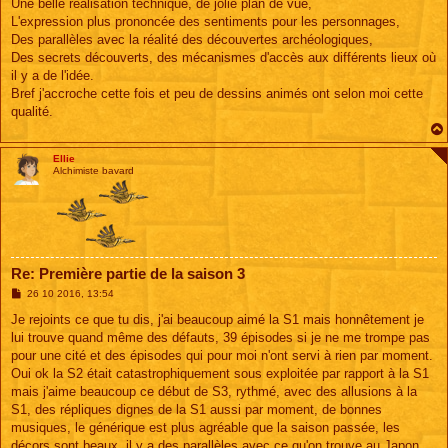
Une belle réalisation technique, de jolie plan de vue,
L'expression plus prononcée des sentiments pour les personnages,
Des parallèles avec la réalité des découvertes archéologiques,
Des secrets découverts, des mécanismes d'accès aux différents lieux où
il y a de l'idée.
Bref j'accroche cette fois et peu de dessins animés ont selon moi cette
qualité.
Ellie
Alchimiste bavard
Re: Première partie de la saison 3
M
26 10 2016, 13:54
e
s
Je rejoints ce que tu dis, j'ai beaucoup aimé la S1 mais honnêtement je
s
lui trouve quand même des défauts, 39 épisodes si je ne me trompe pas
a
g
pour une cité et des épisodes qui pour moi n'ont servi à rien par moment.
e
Oui ok la S2 était catastrophiquement sous exploitée par rapport à la S1
mais j'aime beaucoup ce début de S3, rythmé, avec des allusions à la
S1, des répliques dignes de la S1 aussi par moment, de bonnes
musiques, le générique est plus agréable que la saison passée, les
décors sont beaux, il y a des parallèles avec ce qu'on trouve au Japon,