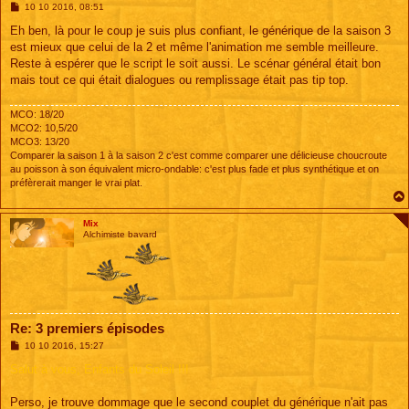
M
10 10 2016, 08:51
e
s
Eh ben, là pour le coup je suis plus confiant, le générique de la saison 3
s
est mieux que celui de la 2 et même l'animation me semble meilleure.
a
g
Reste à espérer que le script le soit aussi. Le scénar général était bon
e
mais tout ce qui était dialogues ou remplissage était pas tip top.
MCO: 18/20
MCO2: 10,5/20
MCO3: 13/20
Comparer la saison 1 à la saison 2 c'est comme comparer une délicieuse choucroute
au poisson à son équivalent micro-ondable: c'est plus fade et plus synthétique et on
préfèrerait manger le vrai plat.
Mix
Alchimiste bavard
Re: 3 premiers épisodes
M
10 10 2016, 15:27
e
s
Salut à vous, Enfants du Soleil !!!
s
a
g
Perso, je trouve dommage que le second couplet du générique n'ait pas