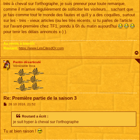
très à cheval sur l'orthographe, je suis preneur pour toute remarque,
comme il m'arrive régulièrement de solliciter les visiteurs... sachant que
je fais comme tout le monde des fautes et qu'il y a des coquilles, surtout
sur les - très - vieux articles (ou les très récents, si tu parles de l'article
sur l'avant-première chez TF1, pondu à 6h du matin aujourd'hui
pour tenir les délais annoncés x-) ).
Au revoir, à bientôt
Routard,
https://www.LesCitesdOr.com
Pantin désarticulé
Vénérable Inca
Re: Première partie de la saison 3
M
26 10 2016, 21:52
e
s
s
Routard a écrit :
a
je suit hyper à cheval sur l'orthographe
g
e
Tu at bien raison !