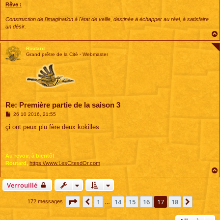
Rêve :
Construction de l'imagination à l'état de veille, destinée à échapper au réel, à satisfaire
un désir.
Routard
Grand prêtre de la Cité - Webmaster
Re: Première partie de la saison 3
M
26 10 2016, 21:55
e
s
çi ont peux plu fère deux kokilles...
s
a
g
e
Au revoir, à bientôt
Routard,
https://www.LesCitesdOr.com
Verrouillé
Page
17
sur
18
1
14
15
16
17
18
Précédente
Suivant
172 messages
…