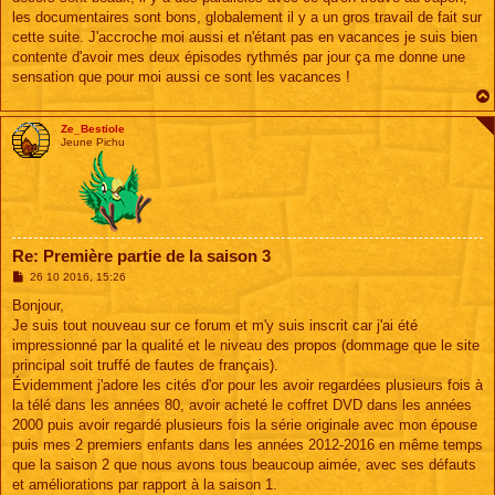
les documentaires sont bons, globalement il y a un gros travail de fait sur
cette suite. J'accroche moi aussi et n'étant pas en vacances je suis bien
contente d'avoir mes deux épisodes rythmés par jour ça me donne une
sensation que pour moi aussi ce sont les vacances !
Ze_Bestiole
Jeune Pichu
Re: Première partie de la saison 3
M
26 10 2016, 15:26
e
s
Bonjour,
s
Je suis tout nouveau sur ce forum et m'y suis inscrit car j'ai été
a
g
impressionné par la qualité et le niveau des propos (dommage que le site
e
principal soit truffé de fautes de français).
Évidemment j'adore les cités d'or pour les avoir regardées plusieurs fois à
la télé dans les années 80, avoir acheté le coffret DVD dans les années
2000 puis avoir regardé plusieurs fois la série originale avec mon épouse
puis mes 2 premiers enfants dans les années 2012-2016 en même temps
que la saison 2 que nous avons tous beaucoup aimée, avec ses défauts
et améliorations par rapport à la saison 1.