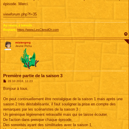
s
épisode. Merci.
a
g
e
viewforum.php?f=35
Au revoir, à bientôt
Routard,
https://www.LesCitesdOr.com
mistergreg
Jeune Pichu
Première partie de la saison 3
M
26 10 2016, 11:23
e
s
Bonjour à tous,
s
a
g
On peut continuellement être nostalgique de la saison 1 mais après une
e
saison 2 très déstabilisante, il faut souligner la prise en compte des
remarques par les scénaristes de la saison 3 :
Un générique légèrement retravaillé mais qui se laisse écouter,
De l'action dans presque chaque épisode,
Des sonorités ayant des similitudes avec la saison 1,