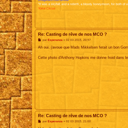
"It was a skyfall, and a rebirth, a bloody honeymoon, for both of u
Yokai Circus
Re: Casting de rêve de nos MCO ?
M
par
Esperanza
»
02 03 2015, 20:57
e
s
Ah oui, j'avoue que Mads Mikkelsen ferait un bon Gome
s
a
g
Cette photo d'Anthony Hopkins me donne froid dans le
e
Re: Casting de rêve de nos MCO ?
M
par
Esperanza
»
02 03 2015, 21:00
e
s