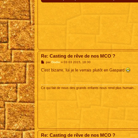
Re: Casting de rêve de nos MCO ?
M
par
Dodie
»
03 03 2015, 18:30
e
s
C'est bizarre, lui je le verrais plutôt en Gaspard
s
a
g
e
Ce qui fait de nous des grands enfants nous rend plus humain...
Re: Casting de rêve de nos MCO ?