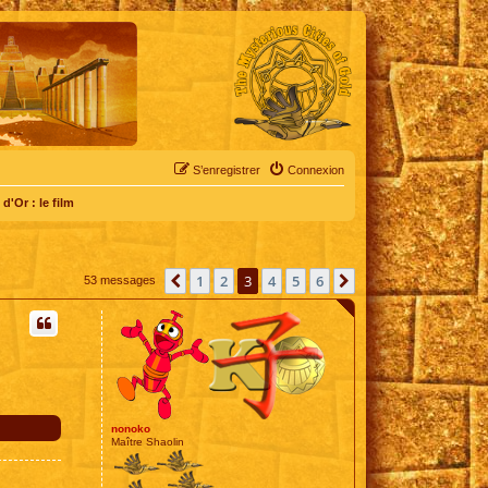
S’enregistrer
Connexion
d'Or : le film
1
2
3
4
5
6
Précédente
Suivante
53 messages
nonoko
Maître Shaolin