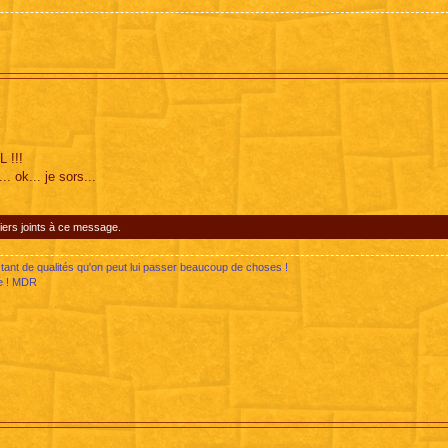
 !!!
. ok... je sors...
iers joints à ce message.
tant de qualités qu'on peut lui passer beaucoup de choses !
ge ! MDR