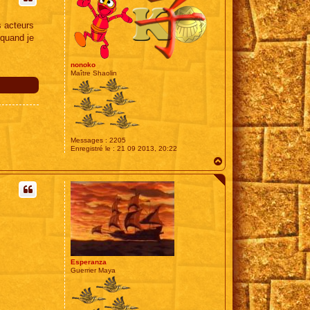
 acteurs
 quand je
nonoko
Maître Shaolin
Messages :
2205
Enregistré le :
21 09 2013, 20:22
H
a
u
t
Esperanza
Guerrier Maya