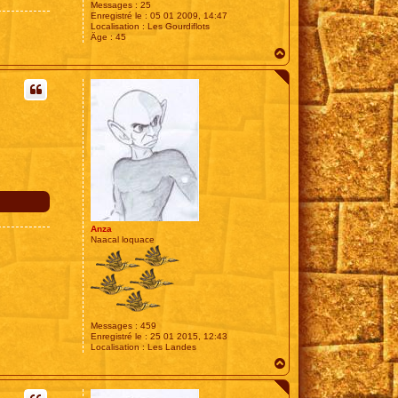
Messages :
25
Enregistré le :
05 01 2009, 14:47
Localisation :
Les Gourdiflots
Âge :
45
H
a
u
t
Anza
Naacal loquace
Messages :
459
Enregistré le :
25 01 2015, 12:43
Localisation :
Les Landes
H
a
u