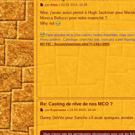
M
par
Anza
»
03 03 2015, 12:35
e
s
Wep, j'avais aussi pensé à Hugh Jackman pour Mendo
s
Monica Bellucci pour notre marinchè ?
a
g
Why not
e
Fane absolue de la 1ère saison, certes imparfaite, mais avec 
Perso préféré : Calmèque, cherchez pas, mon psy a jeté l'épon
MY FIC :
/forum/viewtopic.php?f=14&t=2691
Re: Casting de rêve de nos MCO ?
M
par
Esperanza
»
03 03 2015, 16:16
e
s
Danny DeVito pour Sancho s'il avait quelques années 
s
a
g
e
Vous n’avez pas les permissions nécessaires pour voir les fich