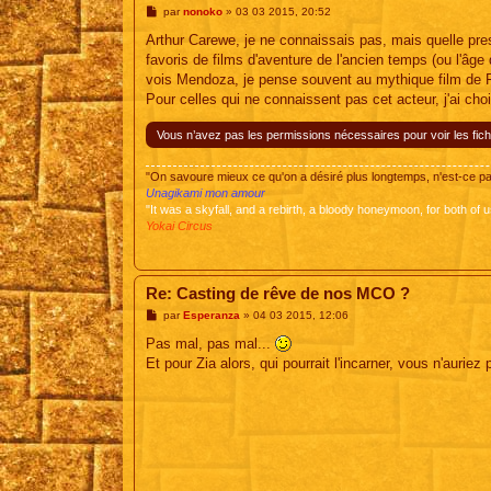
M
par
nonoko
»
03 03 2015, 20:52
e
s
Arthur Carewe, je ne connaissais pas, mais quelle pr
s
favoris de films d'aventure de l'ancien temps (ou l'âge 
a
g
vois Mendoza, je pense souvent au mythique film de F
e
Pour celles qui ne connaissent pas cet acteur, j'ai chois
Vous n’avez pas les permissions nécessaires pour voir les fich
"On savoure mieux ce qu'on a désiré plus longtemps, n'est-ce 
Unagikami mon amour
"It was a skyfall, and a rebirth, a bloody honeymoon, for both of u
Yokai Circus
Re: Casting de rêve de nos MCO ?
M
par
Esperanza
»
04 03 2015, 12:06
e
s
Pas mal, pas mal...
s
Et pour Zia alors, qui pourrait l'incarner, vous n'auriez
a
g
e