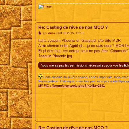
Re: Casting de rêve de nos MCO ?
M
par
Anza
»
03 03 2015, 12:18
e
s
haha Joaquin Phoenix en Gaspard, c'te tête MDR
s
A mi-chemin entre Agrid et... je ne sais quoi ? MORTEL
a
g
Et pi des fois, cet acteur peut ne pas être "Commode"..
e
Joaquin Phoenix.jpg
Vous n’avez pas les permissions nécessaires pour voir les fich
Fane absolue de la 1ère saison, certes imparfaite, mais avec 
Perso préféré : Calmèque, cherchez pas, mon psy a jeté l'épon
MY FIC :
/forum/viewtopic.php?f=14&t=2691
Re: Casting de rêve de nos MCO ?