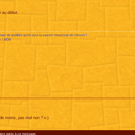
 au début.
tant de qualités qu'on peut lui passer beaucoup de choses !
ge ! MDR
de moins, pas mal non ? x-)
iers joints à ce message.