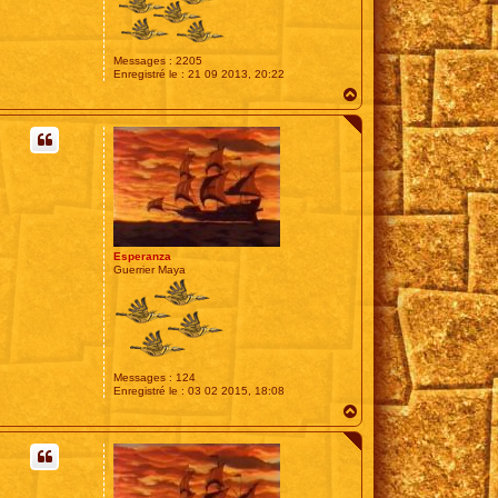
Messages :
2205
Enregistré le :
21 09 2013, 20:22
H
a
u
t
Esperanza
Guerrier Maya
Messages :
124
Enregistré le :
03 02 2015, 18:08
H
a
u
t