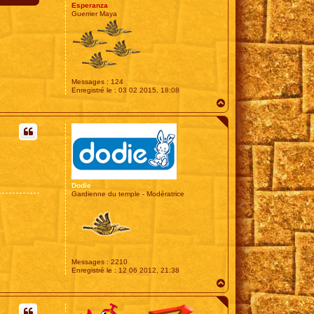
Esperanza
Guerrier Maya
Messages :
124
Enregistré le :
03 02 2015, 18:08
H
a
u
t
Dodie
Gardienne du temple - Modératrice
Messages :
2210
Enregistré le :
12 06 2012, 21:38
H
a
u
t