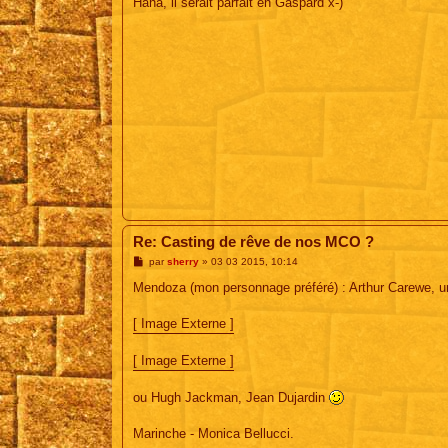
Haha, il serait parfait en Gaspard x-)
s
a
g
e
Re: Casting de rêve de nos MCO ?
M
par
sherry
»
03 03 2015, 10:14
e
s
Mendoza (mon personnage préféré) : Arthur Carewe, u
s
a
g
[ Image Externe ]
e
[ Image Externe ]
ou Hugh Jackman, Jean Dujardin
Marinche - Monica Bellucci.