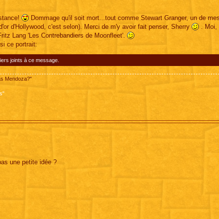
estance!
Dommage qu'il soit mort...tout comme Stewart Granger, un de mes
d'or d'Hollywood, c'est selon). Merci de m'y avoir fait penser, Sherry
. Moi,
ritz Lang 'Les Contrebandiers de Moonfleet'.
i ce portrait:
iers joints à ce message.
pas Mendoza?"
s"
 pas une petite idée ?