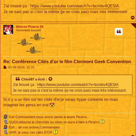
e
s
J'ai trouvé ça :
https://www.youtube.com/watch?v=bcmbv4QESlA
s
Je ne sais pas si c'est la même (je ne crois pas) mais très intéressant.
a
g
e
Déesse Pizarra 18
Alchimiste bavard
Re: Conférence Cités d'or le film Clermont Geek Convention
M
03 09 2019, 11:31
e
s
s
Chloé87
a écrit :
a
J'ai trouvé ça :
https://www.youtube.com/watch?v=bcmbv4QESlA
g
e
Je ne sais pas si c'est la même (je ne crois pas) mais très intéressant.
Si il y a un film sur les cités d'or,je serais hyper contente nn mais
imaginer les perso en vrai
Euh Commandant,nous avons perdu la jeune Pizarra...
QUOI,retourne la cherchée ou sinon on aura à faire à Pizarro
Euh... ah vos ordres,Commandant.
GRR, je veux ces cités D'OR