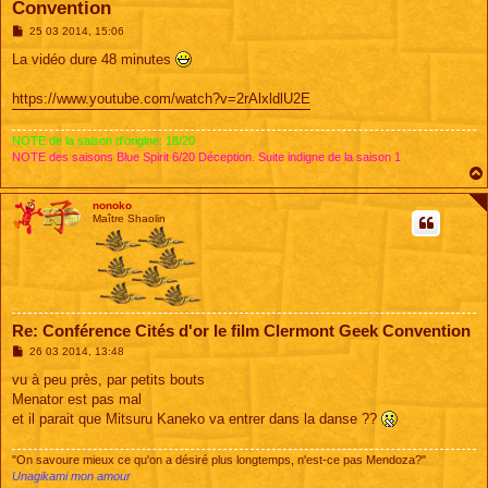
Convention
M
25 03 2014, 15:06
e
s
La vidéo dure 48 minutes
s
a
g
https://www.youtube.com/watch?v=2rAlxldlU2E
e
NOTE de la saison d'origine: 18/20
NOTE des saisons Blue Spirit 6/20 Déception. Suite indigne de la saison 1
nonoko
Maître Shaolin
Re: Conférence Cités d'or le film Clermont Geek Convention
M
26 03 2014, 13:48
e
s
vu à peu près, par petits bouts
s
Menator est pas mal
a
g
et il parait que Mitsuru Kaneko va entrer dans la danse ??
e
"On savoure mieux ce qu'on a désiré plus longtemps, n'est-ce pas Mendoza?"
Unagikami mon amour