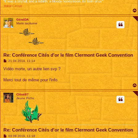
"It was a skyfall, and a rebirth, a bloody honeymoon, for both of us"
Yokai Circus
GénéDA
Marin taciturne
Re: Conférence Cités d'or le film Clermont Geek Convention
M
21 04 2014, 11:14
e
s
Vidéo morte, un autre lien svp ?
s
a
g
Merci tout de même pour l'info.
e
Chloé87
Jeune Pichu
Re: Conférence Cités d'or le film Clermont Geek Convention
M
03 09 2019, 11:18