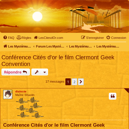
FAQ
Règles
LesCitesdOr.com
S’enregistrer
Connexion
Les Mystérieuses Cités d'Or - LesCitesdOr.com
Forum Les Mystérieuses Cités d'Or
Les Mystérieuses Cités d'Or
Les Mystérieuses Cités d'Or : le film
Conférence Cités d'or le film Clermont Geek
Convention
Répondre
1
2
Suivante
17 messages
dialecte
Maître Shaolin
Conférence Cités d'or le film Clermont Geek