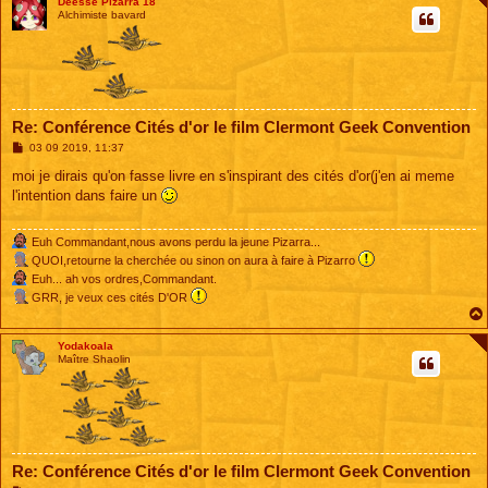
Déesse Pizarra 18
Alchimiste bavard
Re: Conférence Cités d'or le film Clermont Geek Convention
M
03 09 2019, 11:37
e
s
moi je dirais qu'on fasse livre en s'inspirant des cités d'or(j'en ai meme
s
l'intention dans faire un
a
g
e
Euh Commandant,nous avons perdu la jeune Pizarra...
QUOI,retourne la cherchée ou sinon on aura à faire à Pizarro
Euh... ah vos ordres,Commandant.
GRR, je veux ces cités D'OR
Yodakoala
Maître Shaolin
Re: Conférence Cités d'or le film Clermont Geek Convention