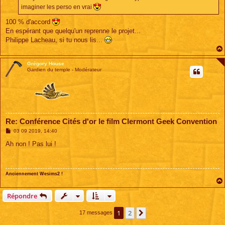
e
imaginer les perso en vrai
100 % d'accord
En espérant que quelqu'un reprenne le projet...
Philippe Lacheau, si tu nous lis...
Grégory House
Gardien du temple - Modérateur
Re: Conférence Cités d'or le film Clermont Geek Convention
M
03 09 2019, 14:40
e
s
Ah non ! Pas lui !
s
a
g
e
Anciennement Wesims2 !
Répondre
1
2
Suivante
17 messages