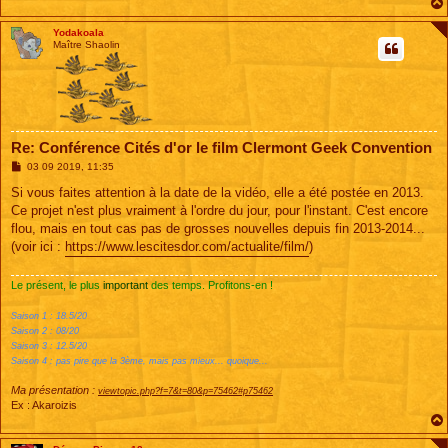
Yodakoala
Maître Shaolin
Re: Conférence Cités d'or le film Clermont Geek Convention
M
03 09 2019, 11:35
e
s
Si vous faites attention à la date de la vidéo, elle a été postée en 2013.
s
Ce projet n'est plus vraiment à l'ordre du jour, pour l'instant. C'est encore
a
g
flou, mais en tout cas pas de grosses nouvelles depuis fin 2013-2014...
e
(voir ici :
https://www.lescitesdor.com/actualite/film/
)
Le présent, le plus
important
des temps. Profitons-en !
Saison 1 : 18.5/20
Saison 2 : 08/20
Saison 3 : 12.5/20
Saison 4 : pas pire que la 3ème, mais pas mieux... quoique...
Ma présentation :
viewtopic.php?f=7&t=80&p=75462#p75462
Ex : Akaroizis