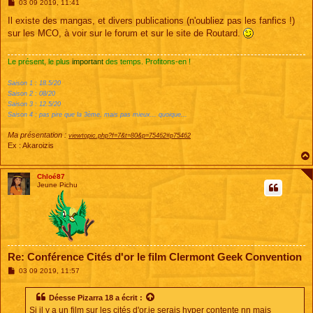
M
03 09 2019, 11:41
e
s
Il existe des mangas, et divers publications (n'oubliez pas les fanfics !)
s
sur les MCO, à voir sur le forum et sur le site de Routard.
a
g
e
Le présent, le plus
important
des temps. Profitons-en !
Saison 1 : 18.5/20
Saison 2 : 08/20
Saison 3 : 12.5/20
Saison 4 : pas pire que la 3ème, mais pas mieux... quoique...
Ma présentation :
viewtopic.php?f=7&t=80&p=75462#p75462
Ex : Akaroizis
Chloé87
Jeune Pichu
Re: Conférence Cités d'or le film Clermont Geek Convention
M
03 09 2019, 11:57
e
s
s
Déesse Pizarra 18
a écrit :
a
Si il y a un film sur les cités d'or,je serais hyper contente nn mais
g