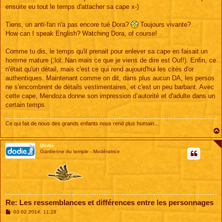
ensuite eu tout le temps d'attacher sa cape x-)
Tiens, un anti-fan n'a pas encore tué Dora?
Toujours vivante?
How can I speak English? Watching Dora, of course!
Comme tu dis, le temps qu'il prenait pour enlever sa cape en faisait un
homme mature (:lol: Nan mais ce que je viens de dire est Ouf!). Enfin, ce
n'était qu'un détail, mais c'est ce qui rend aujourd'hui les cités d'or
authentiques. Maintenant comme on dit, dans plus aucun DA, les persos
ne s'encombrent de détails vestimentaires, et c'est un peu barbant. Avec
cette cape, Mendoza donne son impression d’autorité et d'adulte dans un
certain temps.
Ce qui fait de nous des grands enfants nous rend plus humain...
Dodie
Gardienne du temple - Modératrice
Re: Les ressemblances et différences entre les personnages
M
03 02 2014, 11:28
e