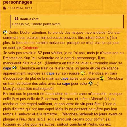
personnages
M
31 01 2014, 10:11
e
s
s
Dodie a écrit :
a
Dans la S2, il adore jouer avec!
g
e
Dodie, Dodie, attention, tu prends des risques inconsidérés! Qui sait
comment ces paroles malheureuses peuvent être interprétées! x-) En
plus, la formule me semble malvenue, puisque ce n'est pas lui qui joue,
ce sont les
Créateurs
.
Je vais pas revoir la S2 pour vérifier, je ne l'ai pas, mais je n'avais pas eu
l'impression d'un 'jeu' volontaire de la part du personnage, il ne
manquerait plus que ça...(Mendoza en train de jouer au toreador avec sa
cape
, Mendoza en train de rejeter dans un geste étudié d'élégance
apparemment négligée sa
cape
sur son épaule
, Mendoza en train
d'épousseter du plat de la main sa
cape
après une bagarre
, Mendoza
en train de battre des ailes avec sa
cape
pour voler
...)
Mais j'ai peut-être mal regardé!
En tout cas le pouvoir de fascination de cette cape m'interpelle: pourquoi
celle-là et pas celle de Superman, Batman, et même Albator! (lui, sa
mèche et son regard suffisent, et son verre de vin peut-être..) Y'en a
plein d'autres qui ont une cape! Mais ils ne passent peut-être pas leur
temps à l'enlever et à la remettre....(Mendoza l'enlevait toujours avant de
plonger à l'eau dans la S1, et il s'enroulait dedans pour dormir: j'ai
toujours eu pitié pour les autres, surtout Sancho et Pedro, qui eux