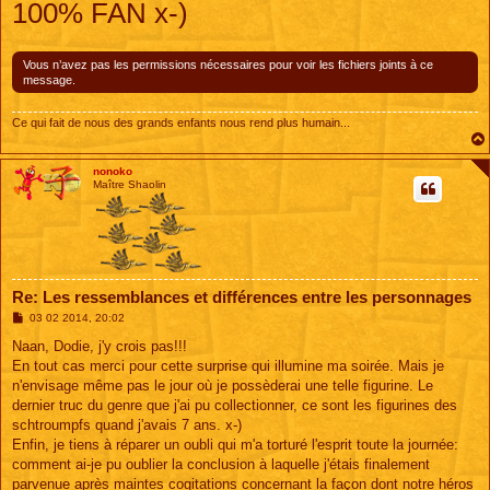
100% FAN x-)
s
s
a
g
e
Vous n’avez pas les permissions nécessaires pour voir les fichiers joints à ce
message.
Ce qui fait de nous des grands enfants nous rend plus humain...
nonoko
Maître Shaolin
Re: Les ressemblances et différences entre les personnages
M
03 02 2014, 20:02
e
s
Naan, Dodie, j'y crois pas!!!
s
En tout cas merci pour cette surprise qui illumine ma soirée. Mais je
a
g
n'envisage même pas le jour où je possèderai une telle figurine. Le
e
dernier truc du genre que j'ai pu collectionner, ce sont les figurines des
schtroumpfs quand j'avais 7 ans. x-)
Enfin, je tiens à réparer un oubli qui m'a torturé l'esprit toute la journée:
comment ai-je pu oublier la conclusion à laquelle j'étais finalement
parvenue après maintes cogitations concernant la façon dont notre héros