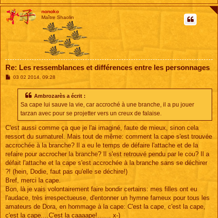
nonoko
Maître Shaolin
Re: Les ressemblances et différences entre les personnages
M
03 02 2014, 09:28
e
s
s
Ambrozarès a écrit :
a
Sa cape lui sauve la vie, car accroché à une branche, il a pu jouer
g
e
tarzan avec pour se projetter vers un creux de falaise.
C'est aussi comme ça que je l'ai imaginé, faute de mieux, sinon cela
ressort du surnaturel. Mais tout de même: comment la cape s'est trouvée
accrochée à la branche? Il a eu le temps de défaire l'attache et de la
refaire pour accrocher la branche? Il s'est retrouvé pendu par le cou? Il a
défait l'attache et la cape s'est accrochée à la branche sans se déchirer
?! (hein, Dodie, faut pas qu'elle se déchire!)
Bref, merci la cape.
Bon, là je vais volontairement faire bondir certains: mes filles ont eu
l'audace, très irrespectueuse, d'entonner un hymne fameux pour tous les
amateurs de Dora, en hommage à la cape: C'est la cape, c'est la cape,
c'est la cape....C'est la caaaape!....... x-)