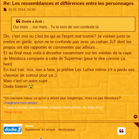
Re: Les ressemblances et différences entre les personnages
M
31 01 2014, 20:20
e
s
s
Dodie a écrit :
a
Oui mais ... oui mais... Tu la sors de son contexte là
g
e
Dis, c'est moi ou c'est toi qui as l'esprit mal tourné? Je voulais juste te
mettre en garde, qu'on ne te confonde pas avec un certain JLF dont les
propos ont été rapportés et commentés par ailleurs...
Et au final nous voilà à disserter savamment sur les mérites de la cape
de Mendoza comparée à celle de Superman (pour le dire comme ça,
hein)
En tout cas, moi, rien à faire, je préfère Lex Luthor même s'il a perdu ses
cheveux (et surtout pour ça..)
Mais c'est un autre sujet....
Dodie forever
"On savoure mieux ce qu'on a désiré plus longtemps, n'est-ce pas Mendoza?"
Unagikami mon amour
"It was a skyfall, and a rebirth, a bloody honeymoon, for both of us"
Yokai Circus
Dodie
Gardienne du temple - Modératrice