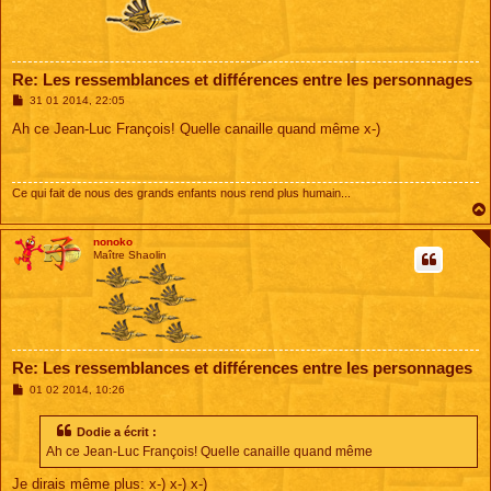
Re: Les ressemblances et différences entre les personnages
M
31 01 2014, 22:05
e
s
Ah ce Jean-Luc François! Quelle canaille quand même x-)
s
a
g
e
Ce qui fait de nous des grands enfants nous rend plus humain...
nonoko
Maître Shaolin
Re: Les ressemblances et différences entre les personnages
M
01 02 2014, 10:26
e
s
s
Dodie a écrit :
a
Ah ce Jean-Luc François! Quelle canaille quand même
g
e
Je dirais même plus: x-) x-) x-)