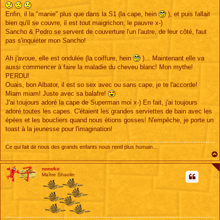
Enfin, il la "manie" plus que dans la S1 (la cape, hein
), et puis fallait
bien qu'il se couvre, il est tout maigrichon, le pauvre x-)
Sancho & Pedro se servent de couverture l'un l'autre, de leur côté, faut
pas s'inquiéter mon Sancho!
Ah j'avoue, elle est ondulée (la coiffure, hein
)... Maintenant elle va
aussi commencer à faire la maladie du cheveu blanc! Mon mythe!
PERDU!
Ouais, bon Albator, il est so sex avec ou sans cape, je te l'accorde!
Miam miam! Juste avec sa balafre!
J'ai toujours adoré la cape de Superman moi x-) En fait, j'ai toujours
adoré toutes les capes. C'étaient les grandes serviettes de bain avec les
épées et les boucliers quand nous étions gosses! N'empêche, je porte un
toast à la jeunesse pour l'imagination!
Ce qui fait de nous des grands enfants nous rend plus humain...
nonoko
Maître Shaolin