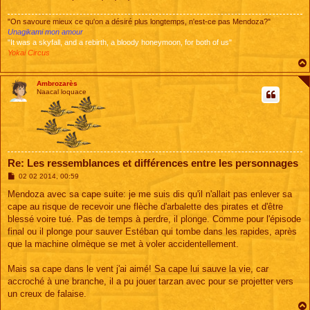
"On savoure mieux ce qu'on a désiré plus longtemps, n'est-ce pas Mendoza?"
Unagikami mon amour
"It was a skyfall, and a rebirth, a bloody honeymoon, for both of us"
Yokai Circus
Ambrozarès
Naacal loquace
Re: Les ressemblances et différences entre les personnages
M
02 02 2014, 00:59
e
s
Mendoza avec sa cape suite: je me suis dis qu'il n'allait pas enlever sa
s
cape au risque de recevoir une flèche d'arbalette des pirates et d'être
a
g
blessé voire tué. Pas de temps à perdre, il plonge. Comme pour l'épisode
e
final ou il plonge pour sauver Estéban qui tombe dans les rapides, après
que la machine olmèque se met à voler accidentellement.
Mais sa cape dans le vent j'ai aimé! Sa cape lui sauve la vie, car
accroché à une branche, il a pu jouer tarzan avec pour se projetter vers
un creux de falaise.