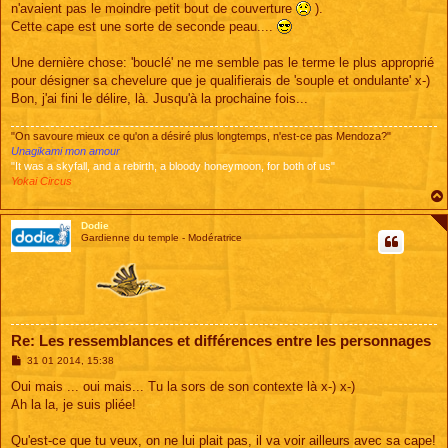
n'avaient pas le moindre petit bout de couverture
).
Cette cape est une sorte de seconde peau....
Une dernière chose: 'bouclé' ne me semble pas le terme le plus approprié
pour désigner sa chevelure que je qualifierais de 'souple et ondulante' x-)
Bon, j'ai fini le délire, là. Jusqu'à la prochaine fois...
"On savoure mieux ce qu'on a désiré plus longtemps, n'est-ce pas Mendoza?"
Unagikami mon amour
"It was a skyfall, and a rebirth, a bloody honeymoon, for both of us"
Yokai Circus
Dodie
Gardienne du temple - Modératrice
Re: Les ressemblances et différences entre les personnages
M
31 01 2014, 15:38
e
s
Oui mais ... oui mais... Tu la sors de son contexte là x-) x-)
s
Ah la la, je suis pliée!
a
g
e
Qu'est-ce que tu veux, on ne lui plait pas, il va voir ailleurs avec sa cape!