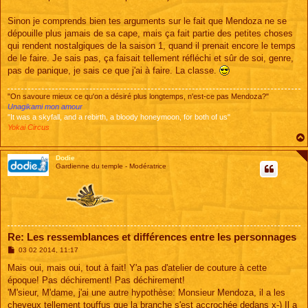
Sinon je comprends bien tes arguments sur le fait que Mendoza ne se
dépouille plus jamais de sa cape, mais ça fait partie des petites choses
qui rendent nostalgiques de la saison 1, quand il prenait encore le temps
de le faire. Je sais pas, ça faisait tellement réfléchi et sûr de soi, genre,
pas de panique, je sais ce que j'ai à faire. La classe.
"On savoure mieux ce qu'on a désiré plus longtemps, n'est-ce pas Mendoza?"
Unagikami mon amour
"It was a skyfall, and a rebirth, a bloody honeymoon, for both of us"
Yokai Circus
Dodie
Gardienne du temple - Modératrice
Re: Les ressemblances et différences entre les personnages
M
03 02 2014, 11:17
e
s
Mais oui, mais oui, tout à fait! Y'a pas d'atelier de couture à cette
s
époque! Pas déchirement! Pas déchirement!
a
g
'M'sieur, M'dame, j'ai une autre hypothèse: Monsieur Mendoza, il a les
e
cheveux tellement touffus que la branche s'est accrochée dedans x-) Il a