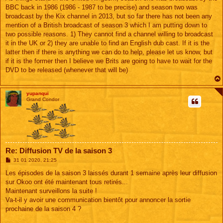
s
BBC back in 1986 (1986 - 1987 to be precise) and season two was
a
g
broadcast by the Kix channel in 2013, but so far there has not been any
e
mention of a British broadcast of season 3 which I am putting down to
two possible reasons. 1) They cannot find a channel willing to broadcast
it in the UK or 2) they are unable to find an English dub cast. If it is the
latter then if there is anything we can do to help, please let us know, but
if it is the former then I believe we Brits are going to have to wait for the
DVD to be released (whenever that will be)
yupanqui
Grand Condor
Re: Diffusion TV de la saison 3
M
31 01 2020, 21:25
e
s
Les épisodes de la saison 3 laissés durant 1 semaine après leur diffusion
s
sur Okoo ont été maintenant tous retirés...
a
g
Maintenant surveillons la suite !
e
Va-t-il y avoir une communication bientôt pour annoncer la sortie
prochaine de la saison 4 ?