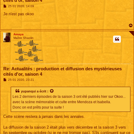
cités d'or, saison 4
M
25 01 2020, 14:09
e
s
Je n'est pas okoo
s
a
g
e
Amaya
Maître Shaolin
Re: Actualités : production et diffusion des mystérieuses
cités d'or, saison 4
M
25 01 2020, 23:21
e
s
s
yupanqui
a écrit :
a
Les 2 derniers épisodes de la saison 3 ont été publiés hier sur Okoo...
g
e
avec la scène mémorable et culte entre Mendoza et Isabella.
Donc on est prêts pour la suite !
Cette scène restera à jamais dans les annales.
La diffusion de la saison 2 était plus vers décembre et la saison 3 vers
fin septembre ou octobre (si je ne me trompe pas). S'ils continuent sur ce