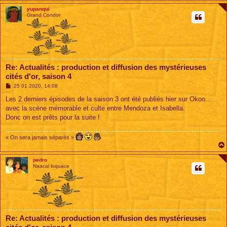
yupanqui
Grand Condor
Re: Actualités : production et diffusion des mystérieuses
cités d'or, saison 4
M
25 01 2020, 14:08
e
s
Les 2 derniers épisodes de la saison 3 ont été publiés hier sur Okoo...
s
avec la scène mémorable et culte entre Mendoza et Isabella.
a
g
Donc on est prêts pour la suite !
e
« On sera jamais séparés »
pedro
Naacal loquace
Re: Actualités : production et diffusion des mystérieuses