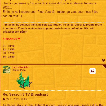
chemin, je pense qu'on aura droit à une diffusion au dernier trimestre
2020...
Enfin, je ne l'espère pas. Plus c'est tôt, mieux ça vaut pour nous ! (ou
pas du tout...)
" Esteban, ne soit pas triste, ne soit pas inquiet. Tu as, toi aussi, ta propre route
à continuer. Pour devenir vraiment grand, vois-tu mon enfant, un fils doit
dépasser son père."
ATHANAOS ❤
S1 : 19/20
S2 : 13/20
S3 : 17/20
S4 : 14/20
HarryHayfield
Jeune Pichu
Re: Season 3 TV Broadcast
M
27 01 2020, 10:05
e
s
As things stand in the United Kingdom, season one was broadcast by the