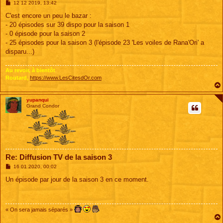
M
12 12 2019, 13:42
e
s
C'est encore un peu le bazar :
s
- 20 épisodes sur 39 dispo pour la saison 1
a
g
- 0 épisode pour la saison 2
e
- 25 épisodes pour la saison 3 (l'épisode 23 'Les voiles de Rana'Ori' a
disparu...)
Au revoir, à bientôt
Routard,
https://www.LesCitesdOr.com
yupanqui
Grand Condor
Re: Diffusion TV de la saison 3
M
16 01 2020, 00:02
e
s
Un épisode par jour de la saison 3 en ce moment.
s
a
g
e
« On sera jamais séparés »