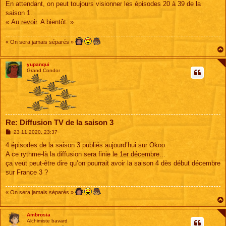
En attendant, on peut toujours visionner les épisodes 20 à 39 de la
saison 1.
« Au revoir. A bientôt. »
« On sera jamais séparés »
yupanqui
Grand Condor
Re: Diffusion TV de la saison 3
M
23 11 2020, 23:37
e
s
4 épisodes de la saison 3 publiés aujourd’hui sur Okoo.
s
A ce rythme-là la diffusion sera finie le 1er décembre...
a
g
ça veut peut-être dire qu’on pourrait avoir la saison 4 dès début décembre
e
sur France 3 ?
« On sera jamais séparés »
Ambrosia
Alchimiste bavard