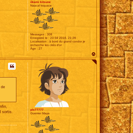
ôkami kitsune
Naacal loquace
Messages :
308
Enregistré le :
23 04 2016, 21:26
Localisation :
à bord du grand condor je
recherche les cités d'or
Âge :
27
H
a
u
t
e de
nfin,
pls77777
 sortis.
Guerrier Maya