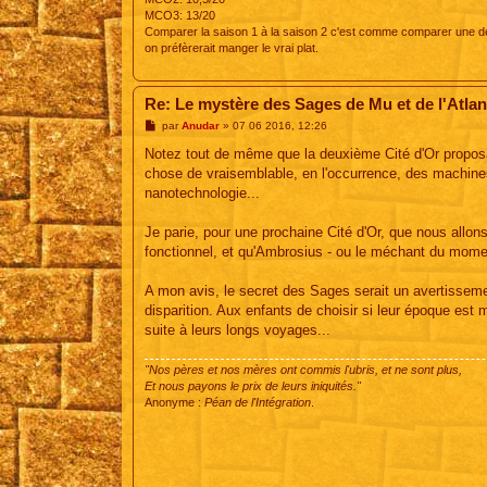
MCO3: 13/20
Comparer la saison 1 à la saison 2 c'est comme comparer une dél
on préfèrerait manger le vrai plat.
Re: Le mystère des Sages de Mu et de l'Atlan
M
par
Anudar
»
07 06 2016, 12:26
e
s
Notez tout de même que la deuxième Cité d'Or proposait
s
chose de vraisemblable, en l'occurrence, des machine
a
g
nanotechnologie...
e
Je parie, pour une prochaine Cité d'Or, que nous allon
fonctionnel, et qu'Ambrosius - ou le méchant du moment
A mon avis, le secret des Sages serait un avertisseme
disparition. Aux enfants de choisir si leur époque est mû
suite à leurs longs voyages...
"Nos pères et nos mères ont commis l'ubris, et ne sont plus,
Et nous payons le prix de leurs iniquités."
Anonyme :
Péan de l'Intégration
.