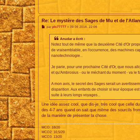
Re: Le mystère des Sages de Mu et de l'Atlan
M
par
pls77777
»
09 06 2016, 22:06
e
s
s
Anudar a écrit :
a
Notez tout de même que la deuxième Cité d'Or proposa
g
e
de vraisemblable, en l'occurrence, des machines ca
nanotechnologie...
Je parie, pour une prochaine Cité d'Or, que nous all
et qu'Ambrosius - ou le méchant du moment - va le fa
A mon avis, le secret des Sages serait un avertissem
disparition. Aux enfants de choisir si leur époque est 
suite à leurs longs voyages...
Une idée assez cool, que dis-je, très cool que celle d
des 4-7 ans quand on sait que même des sourcils fronc
de la manière de présenter la chose.
MCO: 18/20
MCO2: 10,5/20
MCO3: 13/20