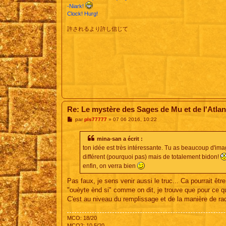
-Niark!
Clock! Hurg!
許されるより許し信じて
Re: Le mystère des Sages de Mu et de l'Atlan
M
par
pls77777
»
07 06 2016, 10:22
e
s
s
mina-san a écrit :
a
ton idée est très intéressante. Tu as beaucoup d'ima
g
e
différent (pourquoi pas) mais de totalement bidon!
enfin, on verra bien
Pas faux, je sens venir aussi le truc... Ca pourrait êtr
"ouèyte ènd si" comme on dit, je trouve que pour ce qui e
C'est au niveau du remplissage et de la manière de rac
MCO: 18/20
MCO2: 10,5/20