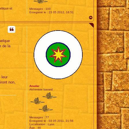
étique et
Messages :
100
Enregistré le :
23 05 2012, 18:51
H
a
u
t
uelque
 de la
 leur
iront non,
Anudar
Alchimiste bavard
Messages :
77
Enregistré le :
03 05 2011, 21:56
Localisation :
Lyon
Âge :
46