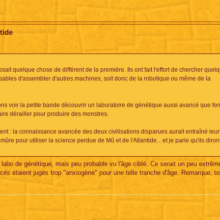
tide
it quelque chose de différent de la première. Ils ont fait l'effort de chercher que
pables d'assembler d'autres machines, soit donc de la robotique ou même de la
ons voir la petite bande découvrir un laboratoire de génétique aussi avancé que fon
ire dérailler pour produire des monstres.
ent : la connaissance avancée des deux civilisations disparues aurait entraîné leur
mûre pour utiliser la science perdue de Mû et de l'Atlantide... et je parie qu'ils diron
u labo de génétique, mais peu probable vu l'âge ciblé. Ce serait un peu extrêm
és étaient jugés trop "anxiogène" pour une telle tranche d'âge. Remarque, t