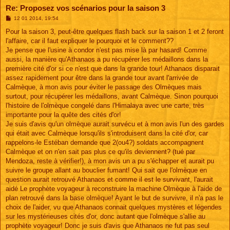
Re: Proposez vos scénarios pour la saison 3
M
12 01 2014, 19:54
e
s
Pour la saison 3, peut-être quelques flash back sur la saison 1 et 2 feront
s
l'affaire, car il faut expliquer le pourquoi et le comment??
a
g
Je pense que l'usine à condor n'est pas mise là par hasard! Comme
e
aussi, la manière qu'Athanaos a pu récupérer les médaillons dans la
première cité d'or si ce n'est que dans la grande tour! Athanaos disparait
assez rapidement pour être dans la grande tour avant l'arrivée de
Calmèque, à mon avis pour éviter le passage des Olmèques mais
surtout, pour récupérer les médaillons, avant Calmèque. Sinon pourquoi
l'histoire de l'olmèque congelé dans l'Himalaya avec une carte, très
importante pour la quête des cités d'or!
Je suis d'avis qu'un olmèque aurait survécu et à mon avis l'un des gardes
qui était avec Calmèque lorsqu'ils s'introduisent dans la cité d'or, car
rappelons-le Estéban demande que 2(ou4?) soldats accompagnent
Calmèque et on n'en sait pas plus ce qu'ils deviennent? (tué par
Mendoza, reste à vérifier!), à mon avis un a pu s'échapper et aurait pu
suivre le groupe allant au bouclier fumant! Qui sait que l'olmèque en
question aurait retrouvé Athanaos et comme il est le survivant, l'aurait
aidé Le prophète voyageur à reconstruire la machine Olmèque à l'aide de
plan retrouvé dans la base olmèque! Ayant le but de survivre, il n'a pas le
choix de l'aider, vu que Athanaos connait quelques mystères et légendes
sur les mystérieuses cités d'or, donc autant que l'olmèque s'allie au
prophète voyageur! Donc je suis d'avis que Athanaos ne fut pas seul