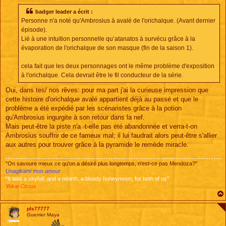
s
s
badger leader a écrit :
a
Personne n'a noté qu'Ambrosius à avalé de l'orichalque. (Avant dernier
g
e
épisode).
Lié à une intuition personnelle qu’atanatos à survécu grâce à la
évaporation de l'orichalque de son masque (fin de la saison 1).
cela fait que les deux personnages ont le même problème d'exposition
à l'orichalque. Cela devrait être le fil conducteur de la série.
Oui, dans tes/ nos rêves: pour ma part j'ai la curieuse impression que
cette histoire d'orichalque avalé appartient déjà au passé et que le
problème a été expédié par les scénaristes grâce à la potion
qu'Ambrosius ingurgite à son retour dans la nef.
Mais peut-être la piste n'a -t-elle pas été abandonnée et verra-t-on
Ambrosius souffrir de ce fameux mal; il lui faudrait alors peut-être s'allier
aux autres pour trouver grâce à la pyramide le remède miracle.
"On savoure mieux ce qu'on a désiré plus longtemps, n'est-ce pas Mendoza?"
Unagikami mon amour
"It was a skyfall, and a rebirth, a bloody honeymoon, for both of us"
Yokai Circus
pls77777
Guerrier Maya