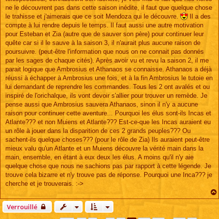
ne le découvrent pas dans cette saison inédite, il faut que quelque chose
le trahisse et j'aimerais que ce soit Mendoza qui le découvre.
Il a des
compte à lui rendre depuis le temps. Il faut aussi une autre motivation
pour Esteban et Zia (autre que de sauver son père) pour continuer leur
quête car si il le sauve à la saison 3, il n'aurait plus aucune raison de
poursuivre. (peut-être l'information que nous on ne connait pas donnés
par les sages de chaque cités). Après avoir vu et revu la saison 2, il me
parait logique que Ambrosius et Athanaos se connaisse. Athanaos a déjà
réussi à échapper à Ambrosius une fois, et à la fin Ambrosius le tutoie en
lui demandant de reprendre les commandes. Tous les 2 ont avalés et ou
inspiré de l'orichalque, ils vont devoir s'allier pour trouver un remède. Je
pense aussi que Ambrosius sauvera Athanaos, sinon il n'y a aucune
raison pour continuer cette aventure... Pourquoi les élus sont-ils Incas et
Atlante??? et non Muiens et Atlante??? Est-ce-que les Incas auraient eu
un rôle à jouer dans la disparition de ces 2 grands peuples??? Ou
sachent-ils quelque choses??? (pour le rôle de Zia) Ils auraient peut-être
mieux valu qu'un Atlante et un Muiens découvre la vérité main dans la
main, ensemble, en étant à eux deux les élus. A moins qu'il n'y aie
quelque chose que nous ne sachions pas par rapport à cette légende. Je
trouve cela bizarre et n'y trouve pas de réponse. Pourquoi une Inca??? je
cherche et je trouverais. :->
Verrouillé