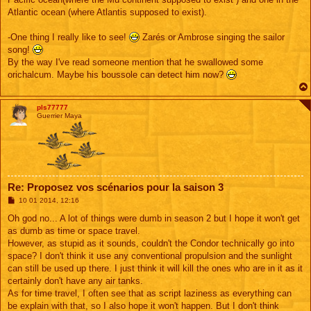
Atlantic ocean (where Atlantis supposed to exist).
-One thing I really like to see!
Zarés or Ambrose singing the sailor
song!
By the way I've read someone mention that he swallowed some
orichalcum. Maybe his boussole can detect him now?
pls77777
Guerrier Maya
Re: Proposez vos scénarios pour la saison 3
M
10 01 2014, 12:16
e
s
Oh god no... A lot of things were dumb in season 2 but I hope it won't get
s
as dumb as time or space travel.
a
g
However, as stupid as it sounds, couldn't the Condor technically go into
e
space? I don't think it use any conventional propulsion and the sunlight
can still be used up there. I just think it will kill the ones who are in it as it
certainly don't have any air tanks.
As for time travel, I often see that as script laziness as everything can
be explain with that, so I also hope it won't happen. But I don't think