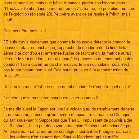
dans la machine, mais que hélas Athanaos perdra son binome dans
l'Himalaya, tombé dans le même trou où Zia tombe, un peu plus tard, lors
de l'expédition (épisode 23).Peut-être avant de se rendre à Pékin, mais
seul!
Cela peut-être possible!
JE suis d'avis également que comme la boussole détecte le condor, la
boussole étant en orichalque, l'approche du condor près du lieu de la
2ème cité d'or d'où est enfermée l'usine de fabrication, la matrice aurait
détecté le vrai condor et aurait amorcé le processus de construction des
condors! Tao a ouvert un parchemin avec le plan du solaris, cela n'est
pas là par hasard non plus! Cela aurait pu jouer à la reconstruction du
Solaris!!!
Donc selon moi, c'est une usine de fabrication de n'importe quel engin!
J'espère que la producton pourra expliquer pourquoi?
Je me dis aussi le Japon est une île volcanique, de tremblement de terre
et de tsunami, je pense qu'on reverra réapparaitre la machine Olmèque,
qui fait sous-marin! Supposons que Tian Li, impuissant de pouvoir aider
les 3 enfants, finira par découvrir la machine Olmèque, abandonnée par
Ambrozarès. Tian Li est un personnage important de l'intrigue, car sans
lui, les enfants n'en sauront rien! Sauf si Mendoza, qui se méfie