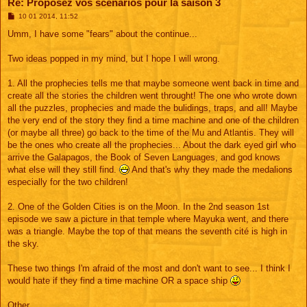
Re: Proposez vos scénarios pour la saison 3
M
10 01 2014, 11:52
e
s
Umm, I have some "fears" about the continue...
s
a
g
Two ideas popped in my mind, but I hope I will wrong.
e
1. All the prophecies tells me that maybe someone went back in time and
create all the stories the children went throught! The one who wrote down
all the puzzles, prophecies and made the bulidings, traps, and all! Maybe
the very end of the story they find a time machine and one of the children
(or maybe all three) go back to the time of the Mu and Atlantis. They will
be the ones who create all the prophecies... About the dark eyed girl who
arrive the Galapagos, the Book of Seven Languages, and god knows
what else will they still find.
And that's why they made the medalions
especially for the two children!
2. One of the Golden Cities is on the Moon. In the 2nd season 1st
episode we saw a picture in that temple where Mayuka went, and there
was a triangle. Maybe the top of that means the seventh cité is high in
the sky.
These two things I'm afraid of the most and don't want to see... I think I
would hate if they find a time machine OR a space ship
Other...