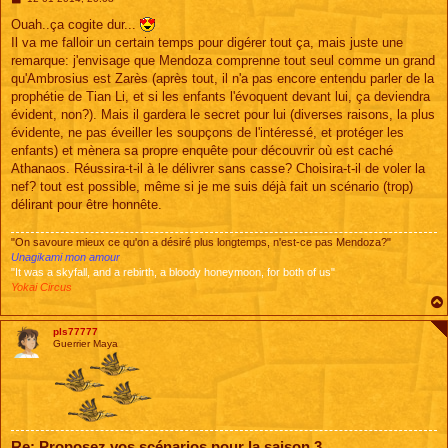
e
s
Ouah..ça cogite dur...
s
Il va me falloir un certain temps pour digérer tout ça, mais juste une
a
g
remarque: j'envisage que Mendoza comprenne tout seul comme un grand
e
qu'Ambrosius est Zarès (après tout, il n'a pas encore entendu parler de la
prophétie de Tian Li, et si les enfants l'évoquent devant lui, ça deviendra
évident, non?). Mais il gardera le secret pour lui (diverses raisons, la plus
évidente, ne pas éveiller les soupçons de l'intéressé, et protéger les
enfants) et mènera sa propre enquête pour découvrir où est caché
Athanaos. Réussira-t-il à le délivrer sans casse? Choisira-t-il de voler la
nef? tout est possible, même si je me suis déjà fait un scénario (trop)
délirant pour être honnête.
"On savoure mieux ce qu'on a désiré plus longtemps, n'est-ce pas Mendoza?"
Unagikami mon amour
"It was a skyfall, and a rebirth, a bloody honeymoon, for both of us"
Yokai Circus
pls77777
Guerrier Maya
Re: Proposez vos scénarios pour la saison 3