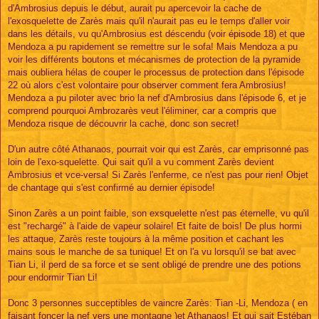
d'Ambrosius depuis le début, aurait pu apercevoir la cache de
l'exosquelette de Zarès mais qu'il n'aurait pas eu le temps d'aller voir
dans les détails, vu qu'Ambrosius est déscendu (voir épisode 18) et que
Mendoza a pu rapidement se remettre sur le sofa! Mais Mendoza a pu
voir les différents boutons et mécanismes de protection de la pyramide
mais oubliera hélas de couper le processus de protection dans l'épisode
22 où alors c'est volontaire pour observer comment fera Ambrosius!
Mendoza a pu piloter avec brio la nef d'Ambrosius dans l'épisode 6, et je
comprend pourquoi Ambrozarès veut l'éliminer, car a compris que
Mendoza risque de découvrir la cache, donc son secret!
D'un autre côté Athanaos, pourrait voir qui est Zarès, car emprisonné pas
loin de l'exo-squelette. Qui sait qu'il a vu comment Zarès devient
Ambrosius et vce-versa! Si Zarès l'enferme, ce n'est pas pour rien! Objet
de chantage qui s'est confirmé au dernier épisode!
Sinon Zarès a un point faible, son exsquelette n'est pas éternelle, vu qu'il
est "rechargé" à l'aide de vapeur solaire! Et faite de bois! De plus hormi
les attaque, Zarès reste toujours à la même position et cachant les
mains sous le manche de sa tunique! Et on l'a vu lorsqu'il se bat avec
Tian Li, il perd de sa force et se sent obligé de prendre une des potions
pour endormir Tian Li!
Donc 3 personnes succeptibles de vaincre Zarès: Tian -Li, Mendoza ( en
faisant foncer la nef vers une montagne )et Athanaos! Et qui sait Estéban