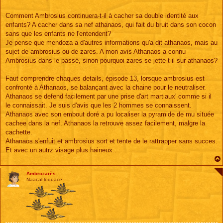
s
a
g
Comment Ambrosius continuera-t-il à cacher sa double identité aux
e
enfants? A cacher dans sa nef athanaos, qui fait du bruit dans son cocon
sans que les enfants ne l'entendent?
Je pense que mendoza a d'autres informations qu'a dit athanaos, mais au
sujet de ambrosius ou de zares. A mon avis Athanaos a connu
Ambrosius dans le passé, sinon pourquoi zares se jette-t-il sur athanaos?
Faut comprendre chaques details, épisode 13, lorsque ambrosius est
confronté à Athanaos, se balançant avec la chaine pour le neutraliser.
Athanaos se defend facilement par une prise d'art martiaux' comme si il
le connaissait. Je suis d'avis que les 2 hommes se connaissent.
Athanaos avec son embout doré a pu localiser la pyramide de mu située
cachee dans la nef. Athanaos la retrouve assez facilement, malgre la
cachette.
Athanaos s'enfuit et ambrosius sort et tente de le rattrapper sans succes.
Et avec un autrz visage plus haineux..
Ambrozarès
Naacal loquace