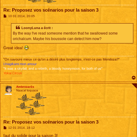
Re: Proposez vos scénarios pour la saison 3
M
10 01 2014, 20:05
e
s
s
LoonyLuna a écrit :
a
By the way I've read someone mention that he swallowed some
g
e
orichalcum. Maybe his boussole can detect him now?
Great idea!
"On savoure mieux ce qu'on a désiré plus longtemps, n'est-ce pas Mendoza?"
Unagikami mon amour
"It was a skyfall, and a rebirth, a bloody honeymoon, for both of us"
Yokai Circus
Ambrozarès
Naacal loquace
Re: Proposez vos scénarios pour la saison 3
M
12 01 2014, 18:12
e
s
faut du solide pour la saison 3!