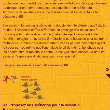
ou Zia avec leur médaillons, dévier le rayon soleil vers Zarès, qui brulera
sa tunique et en même temps son exosquelette, ce qui forcera
Ambrosius de se jeter vers un point d'eau proche! Là les enfants le
découvriront!!!
Tao serait -il le premier à découvrir la double identité d'Ambrosius? Zarès
rendra-t-il Athanaos et Tao à Estéban en échange des médaillons?
Est-ce que la matrice d'orichalque (métal intelligent selon le doc de
l'ép.24), interagira -t-il avec les 2 médaillons et la boussole pour contrer le
traitre??? LEs cités d'ors dpivent être ouvertes par des personnes ayant
le coeur pur! De même que l'orichalque ferait de même, bénéfique pour
les coeurs purs et maléfique contre Zarès! Quelques choses va détruire
Zarès et j'espère que Ambrosius pourra se repentir!
J'espère une saison 3 avec rebondissement!!!
nonoko
Maître Shaolin
Re: Proposez vos scénarios pour la saison 3
M
12 01 2014, 20:08