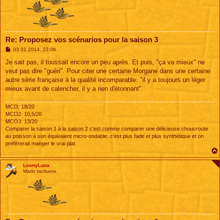
Re: Proposez vos scénarios pour la saison 3
M
03 01 2014, 22:06
e
s
Je sait pas, il toussait encore un peu après. Et puis, "ça va mieux" ne
s
veut pas dire "guéri". Pour citer une certaine Morgane dans une certaine
a
g
autre série française à la qualité incomparable: "il y a toujours un léger
e
mieux avant de calencher, il y a rien d'étonnant".
MCO: 18/20
MCO2: 10,5/20
MCO3: 13/20
Comparer la saison 1 à la saison 2 c'est comme comparer une délicieuse choucroute
au poisson à son équivalent micro-ondable: c'est plus fade et plus synthétique et on
préfèrerait manger le vrai plat.
LoonyLuna
Marin taciturne