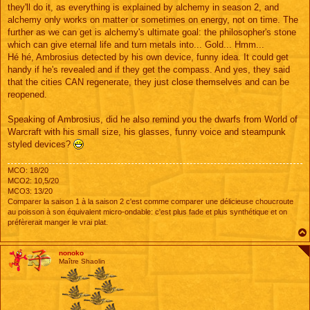
they'll do it, as everything is explained by alchemy in season 2, and
alchemy only works on matter or sometimes on energy, not on time. The
further as we can get is alchemy's ultimate goal: the philosopher's stone
which can give eternal life and turn metals into... Gold... Hmm...
Hé hé, Ambrosius detected by his own device, funny idea. It could get
handy if he's revealed and if they get the compass. And yes, they said
that the cities CAN regenerate, they just close themselves and can be
reopened.
Speaking of Ambrosius, did he also remind you the dwarfs from World of
Warcraft with his small size, his glasses, funny voice and steampunk
styled devices?
MCO: 18/20
MCO2: 10,5/20
MCO3: 13/20
Comparer la saison 1 à la saison 2 c'est comme comparer une délicieuse choucroute
au poisson à son équivalent micro-ondable: c'est plus fade et plus synthétique et on
préfèrerait manger le vrai plat.
nonoko
Maître Shaolin