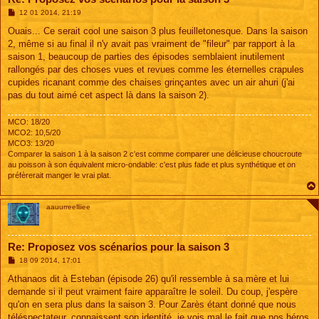
M
12 01 2014, 21:19
e
s
Ouais... Ce serait cool une saison 3 plus feuilletonesque. Dans la saison
s
2, même si au final il n'y avait pas vraiment de "fileur" par rapport à la
a
g
saison 1, beaucoup de parties des épisodes semblaient inutilement
e
rallongés par des choses vues et revues comme les éternelles crapules
cupides ricanant comme des chaises grinçantes avec un air ahuri (j'ai
pas du tout aimé cet aspect là dans la saison 2).
MCO: 18/20
MCO2: 10,5/20
MCO3: 13/20
Comparer la saison 1 à la saison 2 c'est comme comparer une délicieuse choucroute
au poisson à son équivalent micro-ondable: c'est plus fade et plus synthétique et on
préfèrerait manger le vrai plat.
aauurreelliiee
Re: Proposez vos scénarios pour la saison 3
M
18 09 2014, 17:01
e
s
Athanaos dit à Esteban (épisode 26) qu'il ressemble à sa mère et lui
s
demande si il peut vraiment faire apparaître le soleil. Du coup, j'espère
a
g
qu'on en sera plus dans la saison 3. Pour Zarès étant donné que nous
e
téléspectateur, connaissent son identité, je vois mal le fait que nos héros