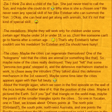
-Zia- I think Zia also a child of the Sun. She just never tried to call the
Sun, and maybe she could do it!
Why else is she a chosen one? We
never seen any special skill of her (like Esteban who can summon the
Sun...) Okay, she can heal and get along with animals, but it's not that
kind of special skill...
-The medallions- Maybe they will work only for children under some
certain age! Maybe under 14 or under 18, or so. (Just like someone can't
go to Narnia after a certain age...
) That's why Esteban's father
couldn't use his medalion! So Esteban and Zia should have hurry!
-The cities- Maybe the cities can regenerate themselves! One of the
"holograms" told that the cities are aternal (or something like that). So
maybe none of the cities really destroyed. They just "felt" that some
"persona non grata" stepped in, and the defensive mechanism started to
work, to chase away the intruders (They talked about this defensive
mechanism in the 1st season!). Maybe some time later the cities
appears again with their full beuty.
-About the triangle again, which we seen in the first episode on the wall of
the inca temple. Another idea of it, that the position of the cities. Maybe it
pictured the Earth. So if you "put" that triangle on the world map, maybe
the points of the smaller triangles spots the cities... So one in Yucatan,
one in Tibet, we knows about. Others points at: The north pole
(Grönland?), the south pole, north-west Australia, and one points the
Pacific ocean(where the Mu continent supposed to exist ) and one in the