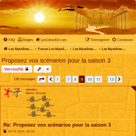
FAQ
Règles
LesCitesdOr.com
S’enregistrer
Connexion
Les Mystérieuses Cités d'Or - LesCitesdOr.com
Forum Les Mystérieuses Cités d'Or
Les Mystérieuses Cités d'Or
Les Mystérieuses Cités d'Or : saison 3 (2016)
Proposez vos scénarios pour la saison 3
Verrouillé
Page
9
sur
13
1
7
8
9
10
11
13
Précédente
Suivan
130 messages
…
…
nonoko
Maître Shaolin
Re: Proposez vos scénarios pour la saison 3
M
03 01 2014, 20:34
e