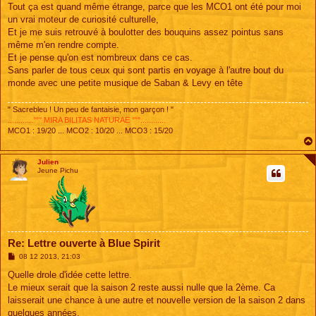
Tout ça est quand même étrange, parce que les MCO1 ont été pour moi
un vrai moteur de curiosité culturelle,
Et je me suis retrouvé à boulotter des bouquins assez pointus sans
même m'en rendre compte.
Et je pense qu'on est nombreux dans ce cas.
Sans parler de tous ceux qui sont partis en voyage à l'autre bout du
monde avec une petite musique de Saban & Levy en tête
" Sacrebleu ! Un peu de fantaisie, mon garçon ! "
............°°° MIRA BILITAS NATURAE °°°............
MCO1 : 19/20 ... MCO2 : 10/20 ... MCO3 : 15/20
Julien
Jeune Pichu
Re: Lettre ouverte à Blue Spirit
M
08 12 2013, 21:03
e
s
Quelle drole d'idée cette lettre.
s
Le mieux serait que la saison 2 reste aussi nulle que la 2ème. Ca
a
g
laisserait une chance à une autre et nouvelle version de la saison 2 dans
e
quelques années.