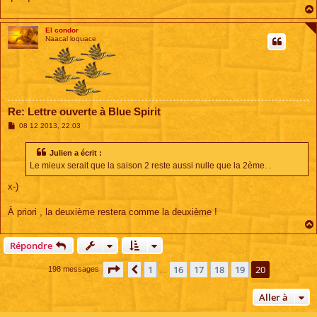
El condor
Naacal loquace
Re: Lettre ouverte à Blue Spirit
M
08 12 2013, 22:03
e
s
s
Julien a écrit :
a
Le mieux serait que la saison 2 reste aussi nulle que la 2ème. .
g
e
x-)
À priori , la deuxième restera comme la deuxième !
Répondre
Page
20
sur
20
1
16
17
18
19
20
Précédente
198 messages
…
Aller à