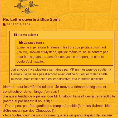
Re: Lettre ouverte à Blue Spirit
M
07 12 2013, 23:53
e
s
s
Ra Mu a écrit :
a
g
Zegatt a écrit :
e
Et même si je rejoins finalement les trois que je citais plus haut
(Ra Mu, Haokah et Mysterio) qui, de mémoire, ne se sentent pas
pour être signataires (j'espère ne pas me tromper), eh bien le
doute s'est installé...
J'ai envoyé il y a plusieurs semaines par MP un message de soutien à
Herlock. Je ne suis pas d'accord avec tout ce qui est écrit dans cette
missive, mais cette action est constructive, et a le mérite d'exister.
Idem, et pour les mêmes raisons. Je trouve la démarche légitime et
constructive, donc - bingo, j'en suis !
J'ai aussi tendance à penser que Mr Chalopin himself devrait être sollicité
(même si par hasard il nous lit) :
- On ne peut pas être gardien du temple à moitié (à moins d'aimer l'idée
d'être envahi par des Olmèques !) ;
- Nos "doléances" ne sont fondées que sur un grand respect de l’œuvre