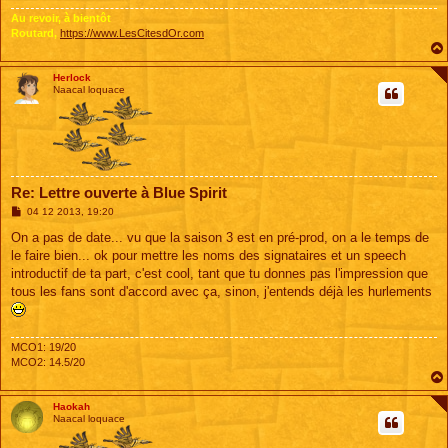
Au revoir, à bientôt
Routard,
https://www.LesCitesdOr.com
Herlock
Naacal loquace
Re: Lettre ouverte à Blue Spirit
M
04 12 2013, 19:20
e
s
On a pas de date... vu que la saison 3 est en pré-prod, on a le temps de
s
le faire bien... ok pour mettre les noms des signataires et un speech
a
g
introductif de ta part, c'est cool, tant que tu donnes pas l'impression que
e
tous les fans sont d'accord avec ça, sinon, j'entends déjà les hurlements
MCO1: 19/20
MCO2: 14.5/20
Haokah
Naacal loquace