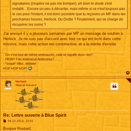
signataires (j'espère ne pas me tromper), eh bien le doute s'est
installé... Encore un peu à décanter, mais même si ce n'est toujours pas
le cas pour l'instant, il est donc possible que tu reçoives un MP dans les
prochaines heures, Herlock. Ou Dodie ? Finalement, qui se charge de
récupérer les noms ?
J'ai envoyé il y a plusieurs semaines par MP un message de soutien à
Herlock. Je ne suis pas d'accord avec tout ce qui est écrit dans cette
missive, mais cette action est constructive, et a le mérite d'exister.
- On s'est tout de même embrassés, cela ne signifie donc rien?
- HEIN? T'as embrassé Ambrosius?
- *soupir* Allez, déblaie!
HOP HOP HOP!
Herlock
Naacal loquace
Re: Lettre ouverte à Blue Spirit
M
04 12 2013, 15:01
e
s
Bonjour Routard,