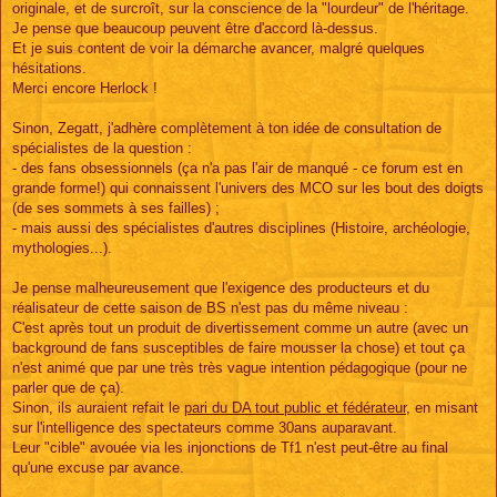
originale, et de surcroît, sur la conscience de la "lourdeur" de l'héritage.
Je pense que beaucoup peuvent être d'accord là-dessus.
Et je suis content de voir la démarche avancer, malgré quelques
hésitations.
Merci encore Herlock !
Sinon, Zegatt, j'adhère complètement à ton idée de consultation de
spécialistes de la question :
- des fans obsessionnels (ça n'a pas l'air de manqué - ce forum est en
grande forme!) qui connaissent l'univers des MCO sur les bout des doigts
(de ses sommets à ses failles) ;
- mais aussi des spécialistes d'autres disciplines (Histoire, archéologie,
mythologies...).
Je pense malheureusement que l'exigence des producteurs et du
réalisateur de cette saison de BS n'est pas du même niveau :
C'est après tout un produit de divertissement comme un autre (avec un
background de fans susceptibles de faire mousser la chose) et tout ça
n'est animé que par une très très vague intention pédagogique (pour ne
parler que de ça).
Sinon, ils auraient refait le
pari du DA tout public et fédérateur
, en misant
sur l'intelligence des spectateurs comme 30ans auparavant.
Leur "cible" avouée via les injonctions de Tf1 n'est peut-être au final
qu'une excuse par avance.