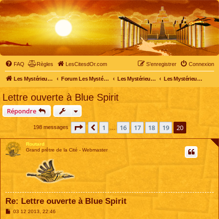
FAQ
Règles
LesCitesdOr.com
S’enregistrer
Connexion
Les Mystérieuses Cités d'Or - LesCitesdOr.com
Forum Les Mystérieuses Cités d'Or
Les Mystérieuses Cités d'Or
Les Mystérieuses Cités d'Or : saison 2 (2013)
Lettre ouverte à Blue Spirit
Répondre
Page
20
sur
20
1
16
17
18
19
20
Précédente
198 messages
…
Routard
Grand prêtre de la Cité - Webmaster
Re: Lettre ouverte à Blue Spirit
M
03 12 2013, 22:46
e