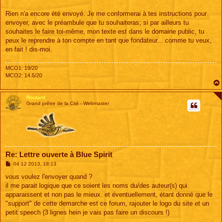
s
a
g
Rien n'a encore été envoyé. Je me conformerai à tes instructions pour
e
envoyer, avec le préambule que tu souhaiteras; si par ailleurs tu
souhaites le faire toi-même, mon texte est dans le domaine public, tu
peux le reprendre à ton compte en tant que fondateur... comme tu veux,
en fait ! dis-moi.
MCO1: 19/20
MCO2: 14.5/20
Routard
Grand prêtre de la Cité - Webmaster
Re: Lettre ouverte à Blue Spirit
M
04 12 2013, 18:13
e
s
vous voulez l'envoyer quand ?
s
il me parait logique que ce soient les noms du/des auteur(s) qui
a
g
apparaissent et non pas le mieux. et éventuellement, étant donné que le
e
"support" de cette demarche est ce forum, rajouter le logo du site et un
petit speech (3 lignes hein je vais pas faire un discours !)