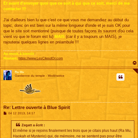
s
Et avant d'envoyer quoi que ce soit à qui que ce soit, merci de me
s
contacter !!!
a
g
e
J'ai d'ailleurs bien lu que c'est ce que vous me demandiez au début du
topic, donc on est bien sur la même longueur d'onde et je suis OK pour
que le site soit mentionné (puisque de toutes façons ils sauront d'où cela
vient vu que le forum est lu)
MAIS
(car il y a toujours un MAIS), je
rajouterai quelques lignes en préambule !!!
Au revoir, à bientôt
Routard,
https://www.LesCitesdOr.com
Ra Mu
Gardienne du temple - Modératrice
Re: Lettre ouverte à Blue Spirit
M
04 12 2013, 14:17
e
s
s
Zegatt a écrit :
a
Et même si je rejoins finalement les trois que je citais plus haut (Ra Mu,
g
e
Haokah et Mysterio) qui, de mémoire, ne se sentent pas pour être