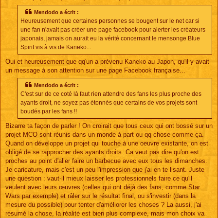
Mendodo a écrit :
Heureusement que certaines personnes se bougent sur le net car si
une fan n'avait pas créer une page facebook pour alerter les créateurs
japonais, jamais on aurait eu la vérité concernant le mensonge Blue
Spirit vis à vis de Kaneko...
Oui et heureusement que qq'un a prévenu Kaneko au Japon, qu'il y avait
un message à son attention sur une page Facebook française...
Mendodo a écrit :
C'est sur de ce coté là faut rien attendre des fans les plus proche des
ayants droit, ne soyez pas étonnés que certains de vos projets sont
boudés par les fans !!
Bizarre ta façon de parler ! On croirait que tous ceux qui ont bossé sur un
projet MCO sont réunis dans un monde à part ou qq chose comme ça.
Quand on développe un projet qui touche à une oeuvre existante, on est
obligé de se rapprocher des ayants droits. Ca veut pas dire qu'on est
proches au point d'aller faire un barbecue avec eux tous les dimanches.
Je caricature, mais c'est un peu l'impression que j'ai en te lisant. Juste
une question : vaut-il mieux laisser les professionnels faire ce qu'il
veulent avec leurs œuvres (celles qui ont déjà des fans, comme Star
Wars par exemple) et râler sur le résultat final, ou s'investir (dans la
mesure du possible) pour tenter d'améliorer les choses ? La aussi, j'ai
résumé la chose, la réalité est bien plus complexe, mais mon choix va