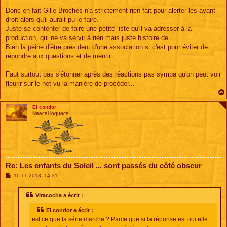
e
s
Donc en fait Gille Broches n'a strictement rien fait pour alerter les ayant
s
droit alors qu'il aurait pu le faire.
a
g
Juste se contenter de faire une petite liste qu'il va adresser à la
e
production, qui ne va servir à rien mais juste histoire de...
Bien la peine d'être président d'une association si c'est pour éviter de
répondre aux questions et de mentir...
Faut surtout pas s'étonner après des réactions pas sympa qu'on peut voir
fleurir sur le net vu la manière de procéder...
El condor
Naacal loquace
Re: Les enfants du Soleil ... sont passés du côté obscur
M
10 11 2013, 14:31
e
s
s
Viracocha a écrit :
a
g
El condor a écrit :
e
est ce que la série marche ? Parce que si la réponse est oui elle