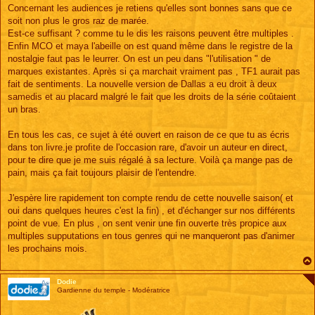
Concernant les audiences je retiens qu'elles sont bonnes sans que ce
soit non plus le gros raz de marée.
Est-ce suffisant ? comme tu le dis les raisons peuvent être multiples .
Enfin MCO et maya l'abeille on est quand même dans le registre de la
nostalgie faut pas le leurrer. On est un peu dans "l'utilisation " de
marques existantes. Après si ça marchait vraiment pas , TF1 aurait pas
fait de sentiments. La nouvelle version de Dallas a eu droit à deux
samedis et au placard malgré le fait que les droits de la série coûtaient
un bras.
En tous les cas, ce sujet à été ouvert en raison de ce que tu as écris
dans ton livre.je profite de l'occasion rare, d'avoir un auteur en direct,
pour te dire que je me suis régalé à sa lecture. Voilà ça mange pas de
pain, mais ça fait toujours plaisir de l'entendre.
J'espère lire rapidement ton compte rendu de cette nouvelle saison( et
oui dans quelques heures c'est la fin) , et d'échanger sur nos différents
point de vue. En plus , on sent venir une fin ouverte très propice aux
multiples supputations en tous genres qui ne manqueront pas d'animer
les prochains mois.
Dodie
Gardienne du temple - Modératrice