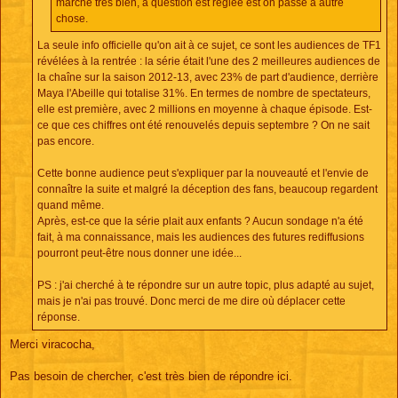
marche très bien, à question est réglée est on passe à autre
chose.
La seule info officielle qu'on ait à ce sujet, ce sont les audiences de TF1
révélées à la rentrée : la série était l'une des 2 meilleures audiences de
la chaîne sur la saison 2012-13, avec 23% de part d'audience, derrière
Maya l'Abeille qui totalise 31%. En termes de nombre de spectateurs,
elle est première, avec 2 millions en moyenne à chaque épisode. Est-
ce que ces chiffres ont été renouvelés depuis septembre ? On ne sait
pas encore.
Cette bonne audience peut s'expliquer par la nouveauté et l'envie de
connaître la suite et malgré la déception des fans, beaucoup regardent
quand même.
Après, est-ce que la série plait aux enfants ? Aucun sondage n'a été
fait, à ma connaissance, mais les audiences des futures rediffusions
pourront peut-être nous donner une idée...
PS : j'ai cherché à te répondre sur un autre topic, plus adapté au sujet,
mais je n'ai pas trouvé. Donc merci de me dire où déplacer cette
réponse.
Merci viracocha,
Pas besoin de chercher, c'est très bien de répondre ici.