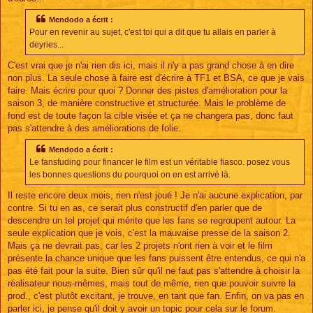
Mendodo a écrit :
Pour en revenir au sujet, c'est toi qui a dit que tu allais en parler à
deyries...
C'est vrai que je n'ai rien dis ici, mais il n'y a pas grand chose à en dire
non plus. La seule chose à faire est d'écrire à TF1 et BSA, ce que je vais
faire. Mais écrire pour quoi ? Donner des pistes d'amélioration pour la
saison 3, de manière constructive et structurée. Mais le problème de
fond est de toute façon la cible visée et ça ne changera pas, donc faut
pas s'attendre à des améliorations de folie.
Mendodo a écrit :
Le fansfuding pour financer le film est un véritable fiasco. posez vous
les bonnes questions du pourquoi on en est arrivé là.
Il reste encore deux mois, rien n'est joué ! Je n'ai aucune explication, par
contre. Si tu en as, ce serait plus constructif d'en parler que de
descendre un tel projet qui mérite que les fans se regroupent autour. La
seule explication que je vois, c'est la mauvaise presse de la saison 2.
Mais ça ne devrait pas, car les 2 projets n'ont rien à voir et le film
présente la chance unique que les fans puissent être entendus, ce qui n'a
pas été fait pour la suite. Bien sûr qu'il ne faut pas s'attendre à choisir la
réalisateur nous-mêmes, mais tout de même, rien que pouvoir suivre la
prod., c'est plutôt excitant, je trouve, en tant que fan. Enfin, on va pas en
parler ici, je pense qu'il doit y avoir un topic pour cela sur le forum.