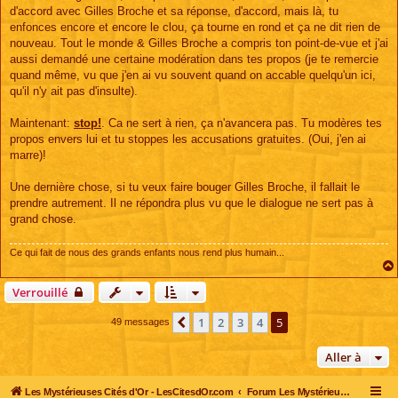
d'accord avec Gilles Broche et sa réponse, d'accord, mais là, tu
enfonces encore et encore le clou, ça tourne en rond et ça ne dit rien de
nouveau. Tout le monde & Gilles Broche a compris ton point-de-vue et j'ai
aussi demandé une certaine modération dans tes propos (je te remercie
quand même, vu que j'en ai vu souvent quand on accable quelqu'un ici,
qu'il n'y ait pas d'insulte).
Maintenant:
stop!
. Ca ne sert à rien, ça n'avancera pas. Tu modères tes
propos envers lui et tu stoppes les accusations gratuites. (Oui, j'en ai
marre)!
Une dernière chose, si tu veux faire bouger Gilles Broche, il fallait le
prendre autrement. Il ne répondra plus vu que le dialogue ne sert pas à
grand chose.
Ce qui fait de nous des grands enfants nous rend plus humain...
Verrouillé
1
2
3
4
5
Précédente
49 messages
Aller à
Les Mystérieuses Cités d'Or - LesCitesdOr.com
Forum Les Mystérieuses Cités d'Or