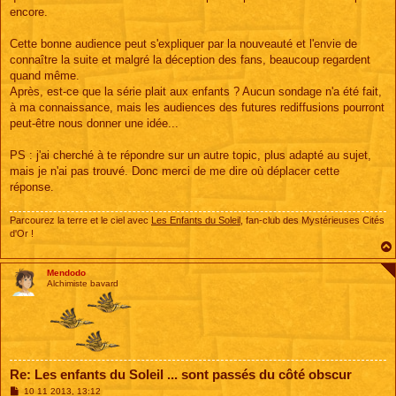
encore.
Cette bonne audience peut s'expliquer par la nouveauté et l'envie de
connaître la suite et malgré la déception des fans, beaucoup regardent
quand même.
Après, est-ce que la série plait aux enfants ? Aucun sondage n'a été fait,
à ma connaissance, mais les audiences des futures rediffusions pourront
peut-être nous donner une idée...
PS : j'ai cherché à te répondre sur un autre topic, plus adapté au sujet,
mais je n'ai pas trouvé. Donc merci de me dire où déplacer cette
réponse.
Parcourez la terre et le ciel avec
Les Enfants du Soleil
, fan-club des Mystérieuses Cités
d'Or !
Mendodo
Alchimiste bavard
Re: Les enfants du Soleil ... sont passés du côté obscur
M
10 11 2013, 13:12