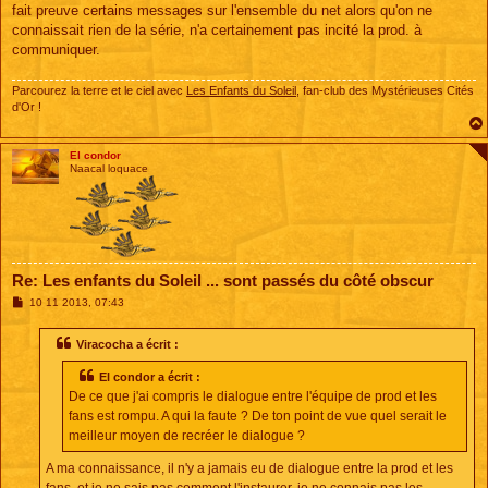
fait preuve certains messages sur l'ensemble du net alors qu'on ne
connaissait rien de la série, n'a certainement pas incité la prod. à
communiquer.
Parcourez la terre et le ciel avec
Les Enfants du Soleil
, fan-club des Mystérieuses Cités
d'Or !
El condor
Naacal loquace
Re: Les enfants du Soleil ... sont passés du côté obscur
M
10 11 2013, 07:43
e
s
s
Viracocha a écrit :
a
g
El condor a écrit :
e
De ce que j'ai compris le dialogue entre l'équipe de prod et les
fans est rompu. A qui la faute ? De ton point de vue quel serait le
meilleur moyen de recréer le dialogue ?
A ma connaissance, il n'y a jamais eu de dialogue entre la prod et les