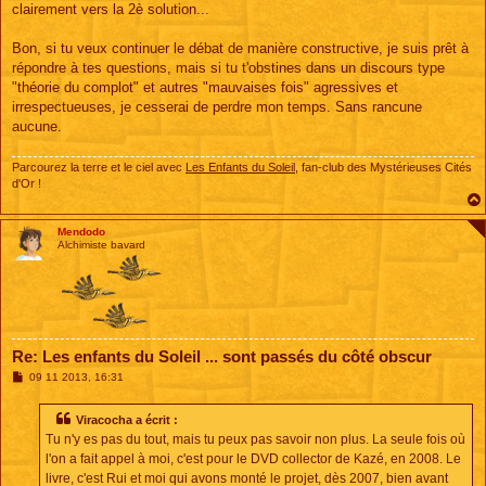
clairement vers la 2è solution...
Bon, si tu veux continuer le débat de manière constructive, je suis prêt à
répondre à tes questions, mais si tu t'obstines dans un discours type
"théorie du complot" et autres "mauvaises fois" agressives et
irrespectueuses, je cesserai de perdre mon temps. Sans rancune
aucune.
Parcourez la terre et le ciel avec
Les Enfants du Soleil
, fan-club des Mystérieuses Cités
d'Or !
Mendodo
Alchimiste bavard
Re: Les enfants du Soleil ... sont passés du côté obscur
M
09 11 2013, 16:31
e
s
s
Viracocha a écrit :
a
Tu n'y es pas du tout, mais tu peux pas savoir non plus. La seule fois où
g
e
l'on a fait appel à moi, c'est pour le DVD collector de Kazé, en 2008. Le
livre, c'est Rui et moi qui avons monté le projet, dès 2007, bien avant