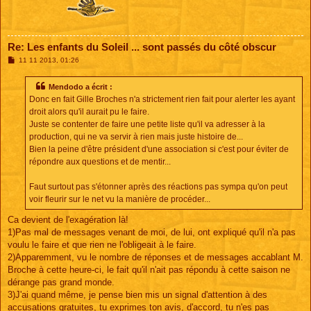
Re: Les enfants du Soleil ... sont passés du côté obscur
M
11 11 2013, 01:26
e
s
s
Mendodo a écrit :
a
Donc en fait Gille Broches n'a strictement rien fait pour alerter les ayant
g
e
droit alors qu'il aurait pu le faire.
Juste se contenter de faire une petite liste qu'il va adresser à la
production, qui ne va servir à rien mais juste histoire de...
Bien la peine d'être président d'une association si c'est pour éviter de
répondre aux questions et de mentir...
Faut surtout pas s'étonner après des réactions pas sympa qu'on peut
voir fleurir sur le net vu la manière de procéder...
Ca devient de l'exagération là!
1)Pas mal de messages venant de moi, de lui, ont expliqué qu'il n'a pas
voulu le faire et que rien ne l'obligeait à le faire.
2)Apparemment, vu le nombre de réponses et de messages accablant M.
Broche à cette heure-ci, le fait qu'il n'ait pas répondu à cette saison ne
dérange pas grand monde.
3)J'ai quand même, je pense bien mis un signal d'attention à des
accusations gratuites, tu exprimes ton avis, d'accord, tu n'es pas