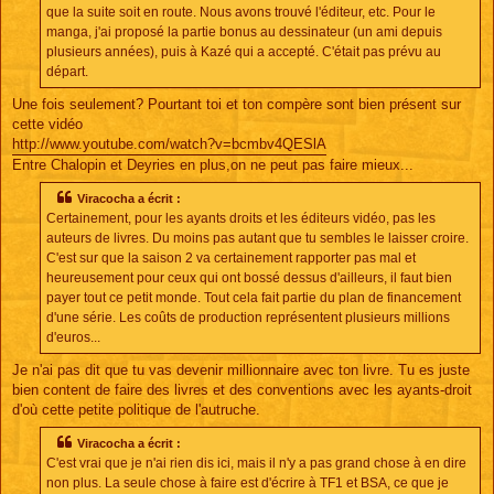
que la suite soit en route. Nous avons trouvé l'éditeur, etc. Pour le
manga, j'ai proposé la partie bonus au dessinateur (un ami depuis
plusieurs années), puis à Kazé qui a accepté. C'était pas prévu au
départ.
Une fois seulement? Pourtant toi et ton compère sont bien présent sur
cette vidéo
http://www.youtube.com/watch?v=bcmbv4QESlA
Entre Chalopin et Deyries en plus,on ne peut pas faire mieux...
Viracocha a écrit :
Certainement, pour les ayants droits et les éditeurs vidéo, pas les
auteurs de livres. Du moins pas autant que tu sembles le laisser croire.
C'est sur que la saison 2 va certainement rapporter pas mal et
heureusement pour ceux qui ont bossé dessus d'ailleurs, il faut bien
payer tout ce petit monde. Tout cela fait partie du plan de financement
d'une série. Les coûts de production représentent plusieurs millions
d'euros...
Je n'ai pas dit que tu vas devenir millionnaire avec ton livre. Tu es juste
bien content de faire des livres et des conventions avec les ayants-droit
d'où cette petite politique de l'autruche.
Viracocha a écrit :
C'est vrai que je n'ai rien dis ici, mais il n'y a pas grand chose à en dire
non plus. La seule chose à faire est d'écrire à TF1 et BSA, ce que je