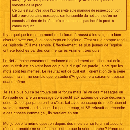
fans, et je ne sais pas comment l'instaurer, je ne connais pas les
volontés de la prod.
Ce qui est sûr, c'est que l'agressivité et le manque de respect dont ont
fait preuve certains messages sur l'ensemble du net alors qu'on ne
connaissait rien de la série, n'a certainement pas incité la prod. à
communiquer.
Il y a quelque temps un membre du forum à réussi à les voir, et à bien
discuter avec eux, à la japan expo en belgique. C'est sur le compte rendu
de l'épisode 25 il me semble. Effectivement les plus jeunes de l'équipe
ont été touchés par des commentaires vraiment très durs.
Le Net a malheureusement tendance à grandement amplifier tout cela ,
car un écrit est souvent beaucoup plus dur qu'une parole , alors que les
mots sont les mêmes. Le résultat est ce qu'il est, l'orientation de la série
aussi, mais il me semble que le studio d'Angoulême à sacrement bossé
quand même .
Je sais plus ou ça se trouve sur le forum mais j'ai vu des messages ou
l'on parle de faire un message constructif aux auteurs de cette deuxième
série. De ce que j'ai pu en lire c'était fait avec beaucoup de modération et
vraiment ouvert au dialogue . La pour le coup, si BS refusait de répondre
à des choses comme ça , ils seraient en tort.
Moi je pose la même question depuis des mois sur ce forum et aucune
réponse tangible ne se détache : est ce que la série marche ? Parce que