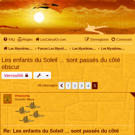
FAQ
Règles
LesCitesdOr.com
S’enregistrer
Connexion
Les Mystérieuses Cités d'Or - LesCitesdOr.com
Forum Les Mystérieuses Cités d'Or
Les Mystérieuses Cités d'Or
Les Mystérieuses Cités d'Or : saison 2 (2013)
Les enfants du Soleil ... sont passés du côté
obscur
Verrouillé
1
2
3
4
5
Précédente
49 messages
Viracocha
Guerrier Maya
Re: Les enfants du Soleil ... sont passés du côté