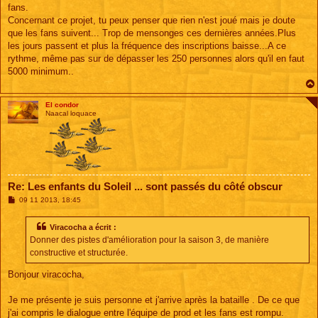
fans.
Concernant ce projet, tu peux penser que rien n'est joué mais je doute
que les fans suivent... Trop de mensonges ces dernières années.Plus
les jours passent et plus la fréquence des inscriptions baisse...A ce
rythme, même pas sur de dépasser les 250 personnes alors qu'il en faut
5000 minimum..
El condor
Naacal loquace
Re: Les enfants du Soleil ... sont passés du côté obscur
M
09 11 2013, 18:45
e
s
s
Viracocha a écrit :
a
Donner des pistes d'amélioration pour la saison 3, de manière
g
e
constructive et structurée.
Bonjour viracocha,
Je me présente je suis personne et j'arrive après la bataille . De ce que
j'ai compris le dialogue entre l'équipe de prod et les fans est rompu.