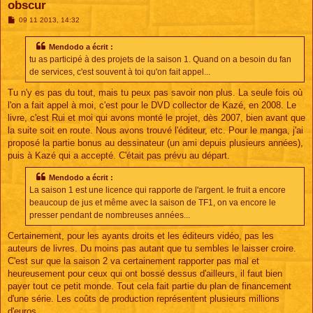
obscur
M
09 11 2013, 14:32
e
s
s
Mendodo a écrit :
a
tu as participé à des projets de la saison 1. Quand on a besoin du fan
g
e
de services, c'est souvent à toi qu'on fait appel...
Tu n'y es pas du tout, mais tu peux pas savoir non plus. La seule fois où
l'on a fait appel à moi, c'est pour le DVD collector de Kazé, en 2008. Le
livre, c'est Rui et moi qui avons monté le projet, dès 2007, bien avant que
la suite soit en route. Nous avons trouvé l'éditeur, etc. Pour le manga, j'ai
proposé la partie bonus au dessinateur (un ami depuis plusieurs années),
puis à Kazé qui a accepté. C'était pas prévu au départ.
Mendodo a écrit :
La saison 1 est une licence qui rapporte de l'argent. le fruit a encore
beaucoup de jus et même avec la saison de TF1, on va encore le
presser pendant de nombreuses années...
Certainement, pour les ayants droits et les éditeurs vidéo, pas les
auteurs de livres. Du moins pas autant que tu sembles le laisser croire.
C'est sur que la saison 2 va certainement rapporter pas mal et
heureusement pour ceux qui ont bossé dessus d'ailleurs, il faut bien
payer tout ce petit monde. Tout cela fait partie du plan de financement
d'une série. Les coûts de production représentent plusieurs millions
d'euros...