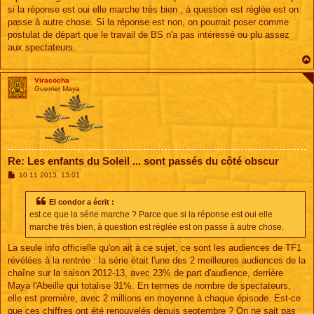
si la réponse est oui elle marche très bien , à question est réglée est on
passe à autre chose. Si la réponse est non, on pourrait poser comme
postulat de départ que le travail de BS n'a pas intéressé ou plu assez
aux spectateurs.
Viracocha
Guerrier Maya
Re: Les enfants du Soleil ... sont passés du côté obscur
M
10 11 2013, 13:01
e
s
s
El condor a écrit :
a
est ce que la série marche ? Parce que si la réponse est oui elle
g
e
marche très bien, à question est réglée est on passe à autre chose.
La seule info officielle qu'on ait à ce sujet, ce sont les audiences de TF1
révélées à la rentrée : la série était l'une des 2 meilleures audiences de la
chaîne sur la saison 2012-13, avec 23% de part d'audience, derrière
Maya l'Abeille qui totalise 31%. En termes de nombre de spectateurs,
elle est première, avec 2 millions en moyenne à chaque épisode. Est-ce
que ces chiffres ont été renouvelés depuis septembre ? On ne sait pas