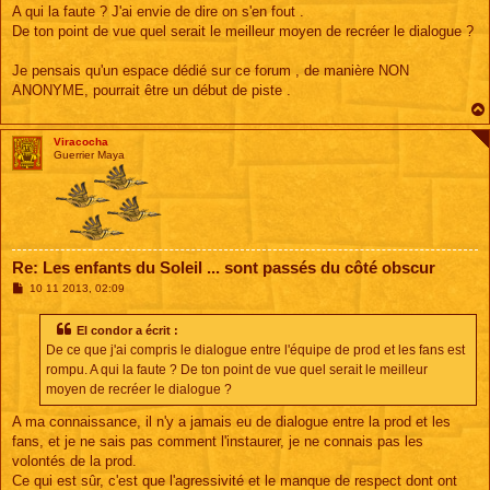
A qui la faute ? J'ai envie de dire on s'en fout .
De ton point de vue quel serait le meilleur moyen de recréer le dialogue ?
Je pensais qu'un espace dédié sur ce forum , de manière NON
ANONYME, pourrait être un début de piste .
Viracocha
Guerrier Maya
Re: Les enfants du Soleil ... sont passés du côté obscur
M
10 11 2013, 02:09
e
s
s
El condor a écrit :
a
De ce que j'ai compris le dialogue entre l'équipe de prod et les fans est
g
e
rompu. A qui la faute ? De ton point de vue quel serait le meilleur
moyen de recréer le dialogue ?
A ma connaissance, il n'y a jamais eu de dialogue entre la prod et les
fans, et je ne sais pas comment l'instaurer, je ne connais pas les
volontés de la prod.
Ce qui est sûr, c'est que l'agressivité et le manque de respect dont ont