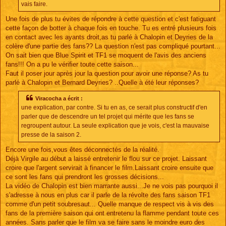
vais faire.
Une fois de plus tu évites de répondre à cette question et c'est fatiguant
cette façon de botter à chaque fois en touche. Tu es entré plusieurs fois
en contact avec les ayants droit,as tu parlé à Chalopin et Deyries de la
colère d'une partie des fans?? La question n'est pas compliqué pourtant...
On sait bien que Blue Spirit et TF1 se moquent de l'avis des anciens
fans!!! On a pu le vérifier toute cette saison...
Faut il poser jour après jour la question pour avoir une réponse? As tu
parlé à Chalopin et Bernard Deyries? ..Quelle à été leur réponses?
Viracocha a écrit :
une explication, par contre. Si tu en as, ce serait plus constructif d'en
parler que de descendre un tel projet qui mérite que les fans se
regroupent autour. La seule explication que je vois, c'est la mauvaise
presse de la saison 2.
Encore une fois,vous êtes déconnectés de la réalité.
Déjà Virgile au début a laissé entretenir le flou sur ce projet. Laissant
croire que l'argent servirait à financer le film.Laissant croire ensuite que
ce sont les fans qui prendront les grosses décisions...
La vidéo de Chalopin est bien marrante aussi...Je ne vois pas pourquoi il
s'adresse à nous en plus car il parle de la révolte des fans saison TF1
comme d'un petit soubresaut... Quelle manque de respect vis à vis des
fans de la première saison qui ont entretenu la flamme pendant toute ces
années. Sans parler que le film va se faire sans le moindre euro des