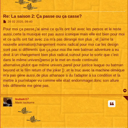
Re: La saison 2: Ça passe ou ça casse?
M
26 02 2020, 09:40
e
s
Pour moi ça passe,j'ai aimé ce qu'ils ont fait avec les persos et le reste
s
aussi,certe la musique est pas aussi iconique mais elle est bien pour moi
a
g
et ce qu'ils ont fait avec zia m'a pas dérangé non plus , et j'aime la
e
nouvelle animation(changement moins radical pour moi car les design
sont pas si différents que ça,pour moi the new batman adventure a eu
droit à un changement bien plus radical,surtout pour te sortir que c'est
dans le même univers[perso je le met en mode continuité
alternative,plutot que même univers,pareil pour justice league ou batman
beyond et le film return of the joker ]) ,et le truc avec la machine olmèque
m'a pas gène aussi,de plus athanaos a du l'adapter à sa condition et la
mettre à jour/retaper vu comme elle était endommager,donc son allure
très différente me gène pas.
tsubaki17
Marin taciturne