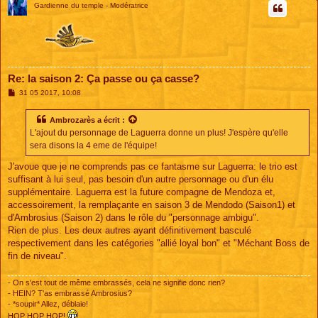
Gardienne du temple - Modératrice
Re: la saison 2: Ça passe ou ça casse?
M
31 05 2017, 10:08
e
s
s
Ambrozarès
a écrit :
a
L'ajout du personnage de Laguerra donne un plus! J'espère qu'elle
g
e
sera disons la 4 eme de l'équipe!
J'avoue que je ne comprends pas ce fantasme sur Laguerra: le trio est
suffisant à lui seul, pas besoin d'un autre personnage ou d'un élu
supplémentaire. Laguerra est la future compagne de Mendoza et,
accessoirement, la remplaçante en saison 3 de Mendodo (Saison1) et
d'Ambrosius (Saison 2) dans le rôle du "personnage ambigu".
Rien de plus. Les deux autres ayant définitivement basculé
respectivement dans les catégories "allié loyal bon" et "Méchant Boss de
fin de niveau".
- On s'est tout de même embrassés, cela ne signifie donc rien?
- HEIN? T'as embrassé Ambrosius?
- *soupir* Allez, déblaie!
HOP HOP HOP!