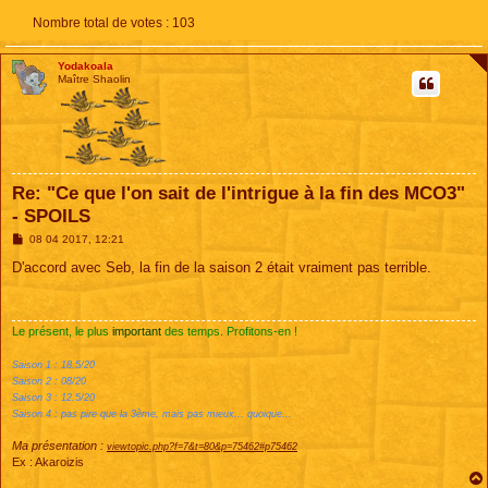
Nombre total de votes :
103
Yodakoala
Maître Shaolin
Re: "Ce que l'on sait de l'intrigue à la fin des MCO3"
- SPOILS
M
08 04 2017, 12:21
e
s
D'accord avec Seb, la fin de la saison 2 était vraiment pas terrible.
s
a
g
e
Le présent, le plus
important
des temps. Profitons-en !
Saison 1 : 18.5/20
Saison 2 : 08/20
Saison 3 : 12.5/20
Saison 4 : pas pire que la 3ème, mais pas mieux... quoique...
Ma présentation :
viewtopic.php?f=7&t=80&p=75462#p75462
Ex : Akaroizis