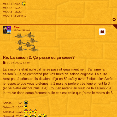
MCO 1 : 20/20
MCO 2 : 17/20
MCO 3 : 18/20
MCO 4 : à venir....
Este
Maître Shaolin
Re: La saison 2: Ça passe ou ça casse?
M
30 04 2020, 13:28
e
s
La saison 2 était nulle : il ne se passait quasiment rien. J'ai aimé la
s
saison 3. Je ne comprend pas vos trucs de saison originale. La suite
a
g
n'est pas à détester, ils disaient déjà en 82 qu'il y avait 7 cités d'or. Après
e
je respecte que vous préfériez la 1 mais je préfère très légèrement la 3
(et peut-être encore plus la 4). Pour en revenir au sujet de la saison 2 je
la trouve donc complètement nulle et c'est celle que j'aime le moins de 3.
Saison 1 : 18/20
Saison 2 : 13/20
Saison 3 : 19/20
Saison 4 : 20/20