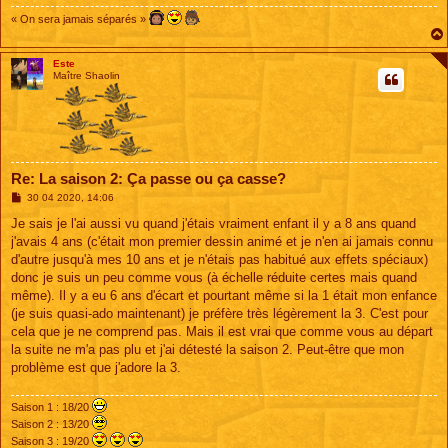
« On sera jamais séparés »
Este
Maître Shaolin
Re: La saison 2: Ça passe ou ça casse?
M
30 04 2020, 14:06
e
s
Je sais je l'ai aussi vu quand j'étais vraiment enfant il y a 8 ans quand
s
j'avais 4 ans (c'était mon premier dessin animé et je n'en ai jamais connu
a
g
d'autre jusqu'à mes 10 ans et je n'étais pas habitué aux effets spéciaux)
e
donc je suis un peu comme vous (à échelle réduite certes mais quand
même). Il y a eu 6 ans d'écart et pourtant même si la 1 était mon enfance
(je suis quasi-ado maintenant) je préfère très légèrement la 3. C'est pour
cela que je ne comprend pas. Mais il est vrai que comme vous au départ
la suite ne m'a pas plu et j'ai détesté la saison 2. Peut-être que mon
problème est que j'adore la 3.
Saison 1 : 18/20
Saison 2 : 13/20
Saison 3 : 19/20