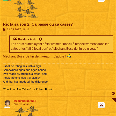
Re: la saison 2: Ça passe ou ça casse?
M
31 05 2017, 16:11
e
s
s
Ra Mu
a écrit :
a
Les deux autres ayant définitivement basculé respectivement dans les
g
e
catégories "allié loyal bon" et "Méchant Boss de fin de niveau".
Méchant Boss de fin de niveau... J'adore !
I shall be telling this with a sigh
Somewhere ages and ages hence:
Two roads diverged in a wood, and I—
I took the one less traveled by,
And that has made all the difference.
"The Road Not Taken" by Robert Frost
thebunkerparodie
Naacal loquace