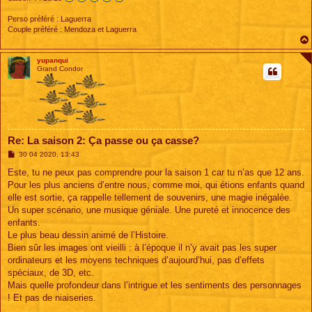
Perso préféré : Laguerra
Couple préféré : Mendoza et Laguerra
yupanqui
Grand Condor
Re: La saison 2: Ça passe ou ça casse?
M
30 04 2020, 13:43
e
s
Este, tu ne peux pas comprendre pour la saison 1 car tu n’as que 12 ans.
s
Pour les plus anciens d’entre nous, comme moi, qui étions enfants quand
a
g
elle est sortie, ça rappelle tellement de souvenirs, une magie inégalée.
e
Un super scénario, une musique géniale. Une pureté et innocence des
enfants.
Le plus beau dessin animé de l’Histoire.
Bien sûr les images ont vieilli : à l’époque il n’y avait pas les super
ordinateurs et les moyens techniques d’aujourd’hui, pas d’effets
spéciaux, de 3D, etc.
Mais quelle profondeur dans l’intrigue et les sentiments des personnages
! Et pas de niaiseries.