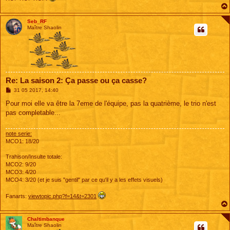
Seb_RF
Maître Shaolin
Re: La saison 2: Ça passe ou ça casse?
M
31 05 2017, 14:40
e
s
Pour moi elle va être la 7eme de l'équipe, pas la quatrième, le trio n'est
s
pas completable...
a
g
e
note serie:
MCO1: 18/20
Trahison/Insulte totale:
MCO2: 9/20
MCO3: 4/20
MCO4: 3/20 (et je suis "gentil" par ce qu'il y a les effets visuels)
Fanarts:
viewtopic.php?f=14&t=2301
Chaltimbanque
Maître Shaolin