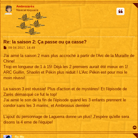
Ambrozarès
Naacal loquace
Re: la saison 2: Ça passe ou ça casse?
M
09 04 2017, 14:49
e
s
J'ai aimé la saison 2 mais plus accroché à partir de l'Arc de la Muraille de
s
Chine!
a
g
Trop en longueur de 1 à 15! Déjà les 2 premiers aurait été mieux en 1!
e
ARC Guillin, Shaolin et Pékin plus réduit ! L'Arc Pékin est pour moi le
moin réussi!
La saison 3 est réussie! Plus d'action et de mystères! Et l'épisode de
Zarès démasqué ce fut le top!
J'ai aimé le son de la fin de l'épisode quand les 3 enfants prennent le
condor sans les 3 marins, et Ambrosius derrière!
L'ajout du personnage de Laguerra donne un plus! J'espère qu'elle sera
disons la 4 eme de l'équipe!
Ra Mu