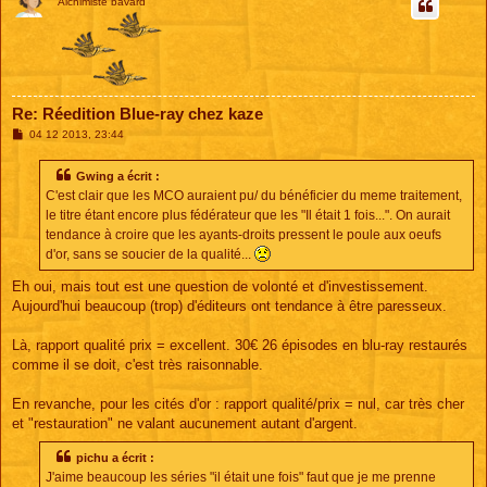
Alchimiste bavard
Re: Réedition Blue-ray chez kaze
M
04 12 2013, 23:44
e
s
s
Gwing a écrit :
a
C'est clair que les MCO auraient pu/ du bénéficier du meme traitement,
g
e
le titre étant encore plus fédérateur que les "Il était 1 fois...". On aurait
tendance à croire que les ayants-droits pressent le poule aux oeufs
d'or, sans se soucier de la qualité...
Eh oui, mais tout est une question de volonté et d'investissement.
Aujourd'hui beaucoup (trop) d'éditeurs ont tendance à être paresseux.
Là, rapport qualité prix = excellent. 30€ 26 épisodes en blu-ray restaurés
comme il se doit, c'est très raisonnable.
En revanche, pour les cités d'or : rapport qualité/prix = nul, car très cher
et "restauration" ne valant aucunement autant d'argent.
pichu a écrit :
J'aime beaucoup les séries "il était une fois" faut que je me prenne