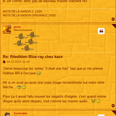
le 1er coffret, donc pas de nouveau master vraiment HD
a
g
e
NOTE DE LA SAISON 2: 13/20
NOTE DE LA SAISON ORIGINALE: 20/20
pichu
Naacal loquace
Re: Réedition Blue-ray chez kaze
M
04 12 2013, 21:15
e
s
J'aime beaucoup les séries "il était une fois" faut que je me prenne
s
l'édition BR à l'occase
a
g
e
Ah si on avait pu avoir une vraie image remastérisée sur notre série
fétiche...
Pour ça il aurait fallu trouver les négatifs d'origine, c'est quand même
dingue qu'ils aient disparu, tout comme les master audio...
Xavfreddie