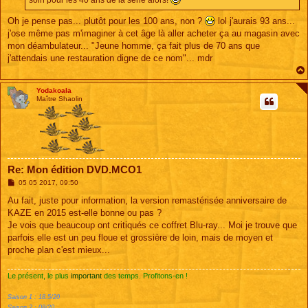
soin pour les 40 ans de la série alors!
Oh je pense pas... plutôt pour les 100 ans, non ?
lol j'aurais 93 ans...
j'ose même pas m'imaginer à cet âge là aller acheter ça au magasin avec
mon déambulateur... "Jeune homme, ça fait plus de 70 ans que
j'attendais une restauration digne de ce nom"... mdr
Yodakoala
Maître Shaolin
Re: Mon édition DVD.MCO1
M
05 05 2017, 09:50
e
s
Au fait, juste pour information, la version remastérisée anniversaire de
s
KAZE en 2015 est-elle bonne ou pas ?
a
g
Je vois que beaucoup ont critiqués ce coffret Blu-ray... Moi je trouve que
e
parfois elle est un peu floue et grossière de loin, mais de moyen et
proche plan c'est mieux...
Le présent, le plus
important
des temps. Profitons-en !
Saison 1 : 18.5/20
Saison 2 : 08/20