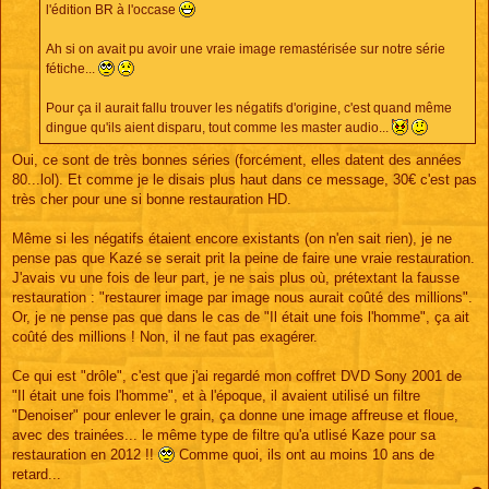
l'édition BR à l'occase
Ah si on avait pu avoir une vraie image remastérisée sur notre série
fétiche...
Pour ça il aurait fallu trouver les négatifs d'origine, c'est quand même
dingue qu'ils aient disparu, tout comme les master audio...
Oui, ce sont de très bonnes séries (forcément, elles datent des années
80...lol). Et comme je le disais plus haut dans ce message, 30€ c'est pas
très cher pour une si bonne restauration HD.
Même si les négatifs étaient encore existants (on n'en sait rien), je ne
pense pas que Kazé se serait prit la peine de faire une vraie restauration.
J'avais vu une fois de leur part, je ne sais plus où, prétextant la fausse
restauration : "restaurer image par image nous aurait coûté des millions".
Or, je ne pense pas que dans le cas de "Il était une fois l'homme", ça ait
coûté des millions ! Non, il ne faut pas exagérer.
Ce qui est "drôle", c'est que j'ai regardé mon coffret DVD Sony 2001 de
"Il était une fois l'homme", et à l'époque, il avaient utilisé un filtre
"Denoiser" pour enlever le grain, ça donne une image affreuse et floue,
avec des trainées... le même type de filtre qu'a utlisé Kaze pour sa
restauration en 2012 !!
Comme quoi, ils ont au moins 10 ans de
retard...