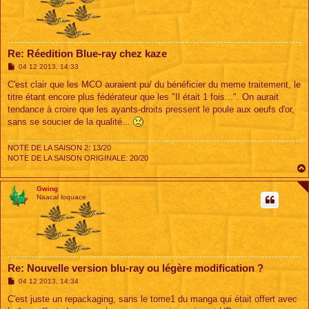
Re: Réedition Blue-ray chez kaze
M
04 12 2013, 14:33
e
s
C'est clair que les MCO auraient pu/ du bénéficier du meme traitement, le
s
titre étant encore plus fédérateur que les "Il était 1 fois...". On aurait
a
g
tendance à croire que les ayants-droits pressent le poule aux oeufs d'or,
e
sans se soucier de la qualité...
NOTE DE LA SAISON 2: 13/20
NOTE DE LA SAISON ORIGINALE: 20/20
Gwing
Naacal loquace
Re: Nouvelle version blu-ray ou légère modification ?
M
04 12 2013, 14:34
e
s
C'est juste un repackaging, sans le tome1 du manga qui était offert avec
s