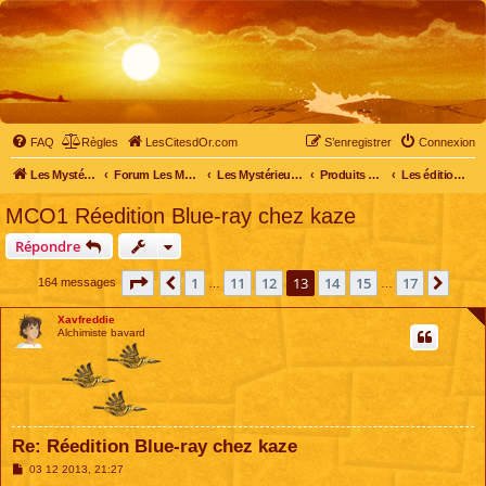
FAQ
Règles
LesCitesdOr.com
S’enregistrer
Connexion
Les Mystérieuses Cités d'Or - LesCitesdOr.com
Forum Les Mystérieuses Cités d'Or
Les Mystérieuses Cités d'Or
Produits dérivés
Les éditions DVD
MCO1 Réedition Blue-ray chez kaze
Répondre
Page
13
sur
17
1
11
12
13
14
15
17
Précédente
Suiv
164 messages
…
…
Xavfreddie
Alchimiste bavard
Re: Réedition Blue-ray chez kaze
M
03 12 2013, 21:27
e