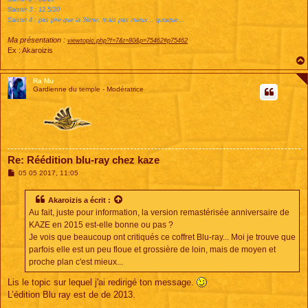
Saison 3 : 12.5/20
Saison 4 : pas pire que la 3ème, mais pas mieux... quoique...
Ma présentation :
viewtopic.php?f=7&t=80&p=75462#p75462
Ex : Akaroizis
Ra Mu
Gardienne du temple - Modératrice
Re: Réédition blu-ray chez kaze
M
05 05 2017, 11:05
e
s
s
Akaroizis
a écrit :
a
Au fait, juste pour information, la version remastérisée anniversaire de
g
e
KAZE en 2015 est-elle bonne ou pas ?
Je vois que beaucoup ont critiqués ce coffret Blu-ray... Moi je trouve que
parfois elle est un peu floue et grossière de loin, mais de moyen et
proche plan c'est mieux...
Lis le topic sur lequel j'ai redirigé ton message.
L’édition Blu ray est de de 2013.