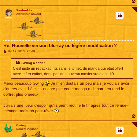
Xavfreddie
Alchimiste bavard
Re: Nouvelle version blu-ray ou légère modification ?
M
04 12 2013, 23:48
e
s
s
Gwing a écrit :
a
C'est juste un repackaging, sans le tome1 du manga qui était offert
g
e
avec le 1er coffret, donc pas de nouveau master vraiment HD
Merci beaucoup Gwing
Je m'en doutais un peu mais je voulais avoir
d'autres avis. Là c'est encore pire car le manga a disparu, ça rend le
coffret plus onéreux.
J'avais une lueur d'espoir qu'ils aient rectifié le tir après tout ce remue-
ménage, mais on peut rêver
Gwing
Naacal loquace