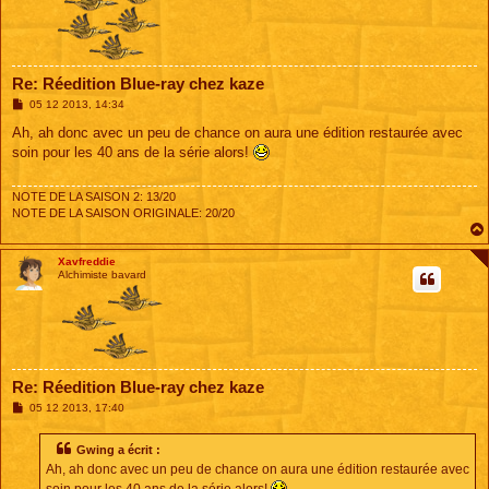
Re: Réedition Blue-ray chez kaze
M
05 12 2013, 14:34
e
s
Ah, ah donc avec un peu de chance on aura une édition restaurée avec
s
soin pour les 40 ans de la série alors!
a
g
e
NOTE DE LA SAISON 2: 13/20
NOTE DE LA SAISON ORIGINALE: 20/20
Xavfreddie
Alchimiste bavard
Re: Réedition Blue-ray chez kaze
M
05 12 2013, 17:40
e
s
s
Gwing a écrit :
a
Ah, ah donc avec un peu de chance on aura une édition restaurée avec
g
e