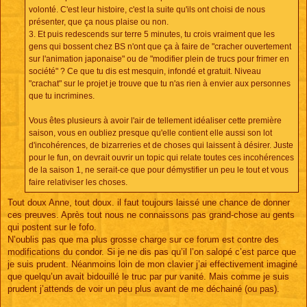
volonté. C'est leur histoire, c'est la suite qu'ils ont choisi de nous
présenter, que ça nous plaise ou non.
3. Et puis redescends sur terre 5 minutes, tu crois vraiment que les
gens qui bossent chez BS n'ont que ça à faire de "cracher ouvertement
sur l'animation japonaise" ou de "modifier plein de trucs pour frimer en
société" ? Ce que tu dis est mesquin, infondé et gratuit. Niveau
"crachat" sur le projet je trouve que tu n'as rien à envier aux personnes
que tu incrimines.
Vous êtes plusieurs à avoir l'air de tellement idéaliser cette première
saison, vous en oubliez presque qu'elle contient elle aussi son lot
d'incohérences, de bizarreries et de choses qui laissent à désirer. Juste
pour le fun, on devrait ouvrir un topic qui relate toutes ces incohérences
de la saison 1, ne serait-ce que pour démystifier un peu le tout et vous
faire relativiser les choses.
Tout doux Anne, tout doux. il faut toujours laissé une chance de donner
ces preuves. Après tout nous ne connaissons pas grand-chose au gents
qui postent sur le fofo.
N’oublis pas que ma plus grosse charge sur ce forum est contre des
modifications du condor. Si je ne dis pas qu’il l’on salopé c’est parce que
je suis prudent. Néanmoins loin de mon clavier j’ai effectivement imaginé
que quelqu’un avait bidouillé le truc par pur vanité. Mais comme je suis
prudent j’attends de voir un peu plus avant de me déchainé (ou pas).