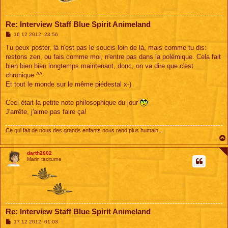
Re: Interview Staff Blue Spirit Animeland
M
16 12 2012, 23:56
e
s
Tu peux poster, là n'est pas le soucis loin de là, mais comme tu dis:
s
restons zen, ou fais comme moi, n'entre pas dans la polémique. Cela fait
a
g
bien bien bien longtemps maintenant, donc, on va dire que c'est
e
chronique ^^
Et tout le monde sur le même piédestal x-)
Ceci était la petite note philosophique du jour
J'arrête, j'aime pas faire ça!
Ce qui fait de nous des grands enfants nous rend plus humain...
darth2602
Marin taciturne
Re: Interview Staff Blue Spirit Animeland
M
17 12 2012, 01:03
e