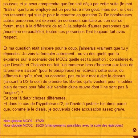
pousser, et je peux comprendre que l'on soit déçu par cette suite (le mot
"trahis" que tu as employé est un peu fort à mon goût, mais soit, si c'est
ton ressentis qui suis-je pour le remettre en question ?). De nombreuses
autres personnes ont exprimé un sentiment similaire au tien sur ce
forum, mais à la différence de toi (+ la poignée d'autres personnes que
j'incrimine en parallèle), toutes ces personnes l'ont toujours fait avec
respect.
Et ma question était sincère pour le coup, j'aimerais vraiment que tu y
répondes. Je vais la formuler autrement : au vu des griefs que tu
exprimes sur le scénario des MCO2 quelle est ta position : considères-tu
que Deyriès et Chalopin ont fait "un immense bras d'honneur aux fans de
la première saison" (pour te paraphraser) en écrivant cette suite, ou
affirmes-tu qu'ils n'ont, au contraire, pas eu leur mot à dire là-dessus
(laissant à BS le soin de prendre les libertés qu'ils veulent pour "modifier
plein de trucs pour faire leur version d'une œuvre dont il ne sont pas à
l'origine") ?
Ce sont là deux choses différentes.
Et dans le cas de l'hypothèse n°2, je t'invite à justifier tes dires parce
que, comme je le disais, je trouverais cette accusation assez grave.
Note globale MCO1 : 17/20
Note globale MCO2 : 15/20 (changements possibles avec la suite des épisodes)