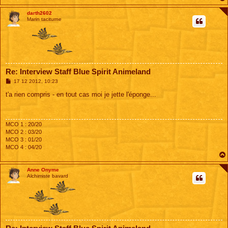
darth2602
Marin taciturne
Re: Interview Staff Blue Spirit Animeland
M
17 12 2012, 10:23
e
s
t'a rien compris - en tout cas moi je jette l'éponge...
s
a
g
e
MCO 1 : 20/20
MCO 2 : 03/20
MCO 3 : 01/20
MCO 4 : 04/20
Anne Onyme
Alchimiste bavard