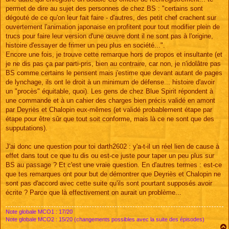
permet de dire au sujet des personnes de chez BS : "certains sont
dégouté de ce qu'on leur fait faire - d'autres, des petit chef crachent sur
ouvertement l'animation japonaise en profitent pour tout modifier plein de
trucs pour faire leur version d'une œuvre dont il ne sont pas à l'origine,
histoire d'essayer de frimer un peu plus en société...".
Encore une fois, je trouve cette remarque hors de propos et insultante (et
je ne dis pas ça par parti-pris, bien au contraire, car non, je n'idolâtre pas
BS comme certains le pensent mais j'estime que devant autant de pages
de lynchage, ils ont le droit à un minimum de défense... histoire d'avoir
un "procès" équitable, quoi). Les gens de chez Blue Spirit répondent à
une commande et à un cahier des charges bien précis validé en amont
par Deyriès et Chalopin eux-mêmes (et validé probablement étape par
étape pour être sûr que tout soit conforme, mais là ce ne sont que des
supputations).
J'ai donc une question pour toi darth2602 : y'a-t-il un réel lien de cause à
effet dans tout ce que tu dis ou est-ce juste pour taper un peu plus sur
BS au passage ? Et c'est une vraie question. En d'autres termes : est-ce
que tes remarques ont pour but de démontrer que Deyriès et Chalopin ne
sont pas d'accord avec cette suite qu'ils sont pourtant supposés avoir
écrite ? Parce que là effectivement on aurait un problème...
Note globale MCO1 : 17/20
Note globale MCO2 : 15/20 (changements possibles avec la suite des épisodes)