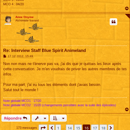
MCO 4 : 04/20
Anne Onyme
Alchimiste bavard
Re: Interview Staff Blue Spirit Animeland
M
17 12 2012, 15:49
e
s
Non non mais ne t'énerve pas va, j'ai dis que je quittais les lieux après
s
cette conversation. Je m'en voudrais de priver les autres membres de tes
a
g
infos.
e
Pour ma part, j'ai eu tous les éléments dont j'avais besoin.
Salut tout le monde !
Note globale MCO1 : 17/20
Note globale MCO2 : 15/20 (changements possibles avec la suite des épisodes)
Répondre
Page
16
sur
18
1
14
15
16
17
18
Précédente
Suivant
173 messages
…