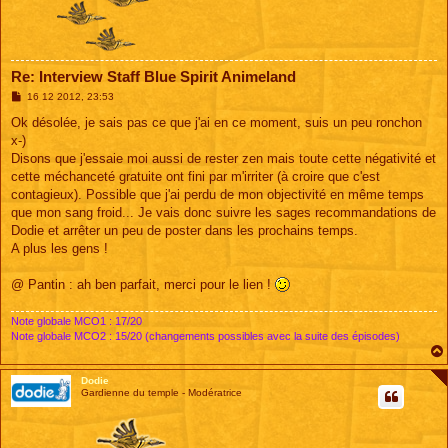
Re: Interview Staff Blue Spirit Animeland
M
16 12 2012, 23:53
e
s
Ok désolée, je sais pas ce que j'ai en ce moment, suis un peu ronchon
s
x-)
a
g
Disons que j'essaie moi aussi de rester zen mais toute cette négativité et
e
cette méchanceté gratuite ont fini par m'irriter (à croire que c'est
contagieux). Possible que j'ai perdu de mon objectivité en même temps
que mon sang froid... Je vais donc suivre les sages recommandations de
Dodie et arrêter un peu de poster dans les prochains temps.
A plus les gens !
@ Pantin : ah ben parfait, merci pour le lien !
Note globale MCO1 : 17/20
Note globale MCO2 : 15/20 (changements possibles avec la suite des épisodes)
Dodie
Gardienne du temple - Modératrice