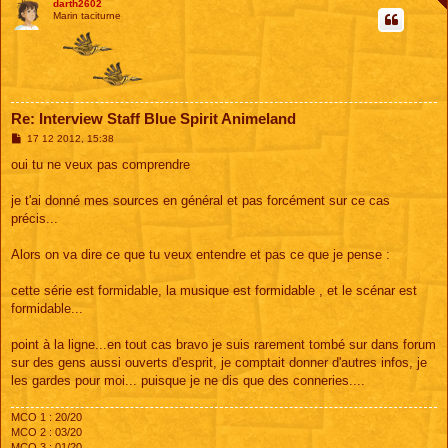
darth2602
Marin taciturne
Re: Interview Staff Blue Spirit Animeland
M
17 12 2012, 15:38
e
s
oui tu ne veux pas comprendre
s
a
g
je t'ai donné mes sources en général et pas forcément sur ce cas
e
précis...
Alors on va dire ce que tu veux entendre et pas ce que je pense :
cette série est formidable, la musique est formidable , et le scénar est
formidable...
point à la ligne...en tout cas bravo je suis rarement tombé sur dans forum
sur des gens aussi ouverts d'esprit, je comptait donner d'autres infos, je
les gardes pour moi... puisque je ne dis que des conneries....
MCO 1 : 20/20
MCO 2 : 03/20
MCO 3 : 01/20