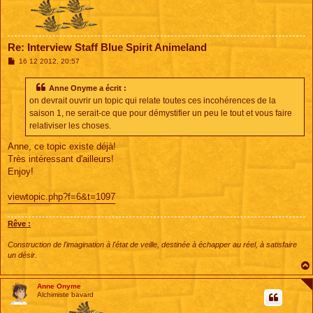
Re: Interview Staff Blue Spirit Animeland
M
16 12 2012, 20:57
e
s
s
Anne Onyme a écrit :
a
on devrait ouvrir un topic qui relate toutes ces incohérences de la
g
e
saison 1, ne serait-ce que pour démystifier un peu le tout et vous faire
relativiser les choses.
Anne, ce topic existe déjà!
Très intéressant d'ailleurs!
Enjoy!
viewtopic.php?f=6&t=1097
Rêve :
Construction de l'imagination à l'état de veille, destinée à échapper au réel, à satisfaire
un désir.
Anne Onyme
Alchimiste bavard