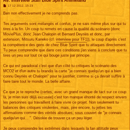
Re: Interview Staff Blue Spirit Animeland
M
17 12 2012, 15:23
e
s
Ben non effectivement je ne comprends pas.
s
a
g
Tes arguments sont mélangés et confus, je ne sais même plus sur qui tu
e
tires à la fin. Un coup tu remets en cause la qualité du scénario (donc
MoviePlus, donc Jean Chalopin et Bernard Deyriès et donc, par
extension, Mitsuru Kaneko (cf.
interview pour TF1
)), le coup d'après c'est
la compétence des gens de chez Blue Spirit que tu attaques directement.
Tu peux comprendre que dans ces conditions j'en viens à conclure que tu
tires un peu sur tout ce qui bouge juste par principe.
Ce qui est paradoxal c'est que d'un côté tu critiques le scénario des
MCO2 et d'un autre tu brandis la carte "je connais quelqu'un qui a bien
connu Deyriès et Chalopin" pour te justifier, comme si ça devait suffire à
faire taire tout le monde. La belle affaire.
Ce que je te reproche (certes, avec un grand manque de tact sur ce coup
là, je m'en suis déjà excusée) c'est ton manque éhonté de respect envers
les personnes qui travaillent à faire vivre ce projet. Non seulement tu
balances des critiques virulentes, mais, pire encore, tu jettes tes
affirmations comme des vérités absolues, sous couvert de "je connais
quelqu'un qui... ". Désolée de trouver ça un peu léger.
Je peux comprendre les extrêmes dans lesquels la fan attitude peux