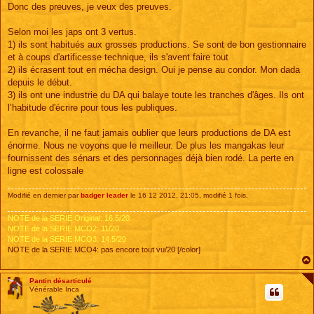
Donc des preuves, je veux des preuves.
Selon moi les japs ont 3 vertus.
1) ils sont habitués aux grosses productions. Se sont de bon gestionnaire
et à coups d'artificesse technique, ils s'avent faire tout
2) ils écrasent tout en mécha design. Oui je pense au condor. Mon dada
depuis le début.
3) ils ont une industrie du DA qui balaye toute les tranches d'âges. Ils ont
l’habitude d'écrire pour tous les publiques.
En revanche, il ne faut jamais oublier que leurs productions de DA est
énorme. Nous ne voyons que le meilleur. De plus les mangakas leur
fournissent des sénars et des personnages déjà bien rodé. La perte en
ligne est colossale
Modifié en dernier par
badger leader
le 16 12 2012, 21:05, modifié 1 fois.
NOTE de la SERIE Original: 16.5/20.
NOTE de la SERIE MCO2: 11/20
NOTE de la SERIE MCO3: 14.5/20
NOTE de la SERIE MCO4: pas encore tout vu/20 [/color]
Pantin désarticulé
Vénérable Inca