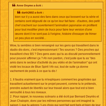
s
s
Anne Onyme a écrit :
a
g
darth2602 a écrit :
e
bien sur il y a aussi des fans dans ceux qui bossent sur la série et
certains sont dégouté de ce qu'on leur fait faire - d'autres, des petit
chef crachent sur ouvertement l'animation japonaise en profitent
pour tout modifier plein de trucs pour faire leur version d'une
œuvre dont il ne sont pas à l'origine, histoire d'essayer de frimer
un peu plus en société...
Wow, tu sembles si bien renseigné sur les gens qui travaillent dans le
studio dis-donc, c'est impressionnant ! Tes sources ? Des proches qui
travaillent chez BS ? Des gens avec qui tu as discuté personnellement
pour pouvoir affirmer ça ? Ah non pardon, c'est juste que tu as "des
amis dans le secteur d'activité du jeu vidéo et de l'animation" qui ont
visité les locaux de Blue Spirit ! Ah oui, tout de suite ça donne
vachement de poids à ce que tu dis !
1. Il faudra vraiment que tu m'expliques comment les graphistes qui
travaillent actuellement sur le projet peuvent, comme tu le prétends,
prendre autant de libertés sur leur travail alors que tout est si bien
verrouillé à tous les niveaux.
2. Pour rappel, le nouveau scénario a été écrit par Bernard Deyriès et
Jean Chalopin, donc par les mêmes personnes qui ont imaginé la
saison 1 que tu adores ! Les choix qui sont fait sont bels et bien de leur