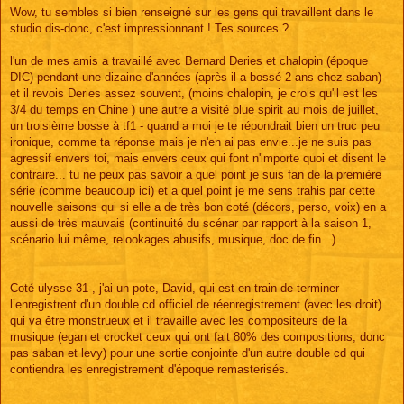
s
Wow, tu sembles si bien renseigné sur les gens qui travaillent dans le
s
studio dis-donc, c'est impressionnant ! Tes sources ?
a
g
e
l'un de mes amis a travaillé avec Bernard Deries et chalopin (époque
DIC) pendant une dizaine d'années (après il a bossé 2 ans chez saban)
et il revois Deries assez souvent, (moins chalopin, je crois qu'il est les
3/4 du temps en Chine ) une autre a visité blue spirit au mois de juillet,
un troisième bosse à tf1 - quand a moi je te répondrait bien un truc peu
ironique, comme ta réponse mais je n'en ai pas envie...je ne suis pas
agressif envers toi, mais envers ceux qui font n'importe quoi et disent le
contraire... tu ne peux pas savoir a quel point je suis fan de la première
série (comme beaucoup ici) et a quel point je me sens trahis par cette
nouvelle saisons qui si elle a de très bon coté (décors, perso, voix) en a
aussi de très mauvais (continuité du scénar par rapport à la saison 1,
scénario lui même, relookages abusifs, musique, doc de fin...)
Coté ulysse 31 , j'ai un pote, David, qui est en train de terminer
l’enregistrent d'un double cd officiel de réenregistrement (avec les droit)
qui va être monstrueux et il travaille avec les compositeurs de la
musique (egan et crocket ceux qui ont fait 80% des compositions, donc
pas saban et levy) pour une sortie conjointe d'un autre double cd qui
contiendra les enregistrement d'époque remasterisés.