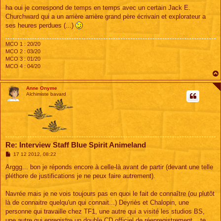
ha oui je correspond de temps en temps avec un certain Jack E.
Churchward qui a un arrière arrière grand père écrivain et explorateur a
ses heures perdues (...)
MCO 1 : 20/20
MCO 2 : 03/20
MCO 3 : 01/20
MCO 4 : 04/20
Anne Onyme
Alchimiste bavard
Re: Interview Staff Blue Spirit Animeland
M
17 12 2012, 08:22
e
s
Arggg... bon je réponds encore à celle-là avant de partir (devant une telle
s
pléthore de justifications je ne peux faire autrement).
a
g
e
Navrée mais je ne vois toujours pas en quoi le fait de connaître (ou plutôt
là de connaitre quelqu'un qui connait...) Deyriès et Chalopin, une
personne qui travaille chez TF1, une autre qui a visité les studios BS,
une autre qui enregistre un double CD officiel de réenregistrement... te