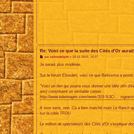
Re: Voici ce que la suite des Cités d'Or aurait
M
par
sylviedelyon
»
26 01 2013, 16:07
e
s
Je serais plus modérée.
s
a
g
Sur le forum Eliosden, voici ce que Belissima a posté:
e
"Voici un lien qui pourra vous donner une idée afin d'é
ans) constituent un véritable carton:
http://www.teleimages.com/news/315-%3Ci ... rogram
A mon sens, non. Ca a bien marché mais Le Ranch qui 
sur la cible TFOU.
Le million de spectateurs des Cités d'Or s'explique donc 