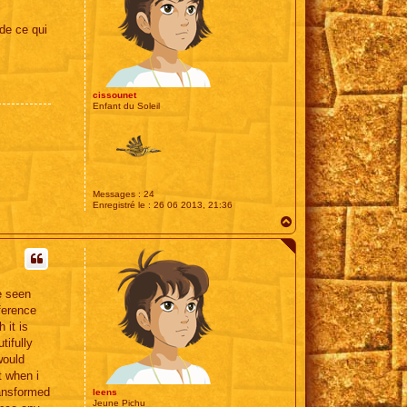
de ce qui
cissounet
Enfant du Soleil
Messages :
24
Enregistré le :
26 06 2013, 21:36
H
a
u
t
ve seen
ference
 it is
tifully
would
t when i
ransformed
leens
Jeune Pichu