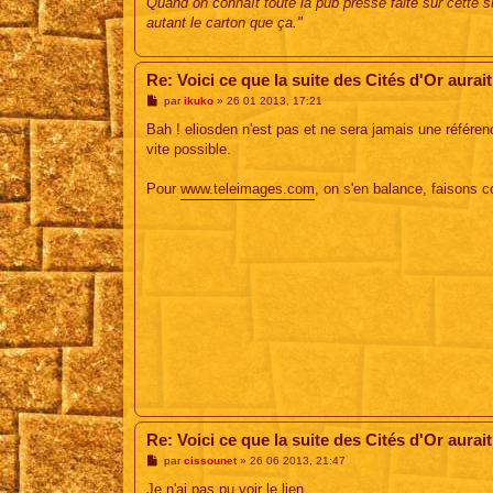
Quand on connaît toute la pub presse faite sur cette sui
autant le carton que ça."
Re: Voici ce que la suite des Cités d'Or aurait
M
par
ikuko
»
26 01 2013, 17:21
e
s
Bah ! eliosden n'est pas et ne sera jamais une référen
s
vite possible.
a
g
e
Pour
www.teleimages.com
, on s'en balance, faisons c
Re: Voici ce que la suite des Cités d'Or aurait
M
par
cissounet
»
26 06 2013, 21:47
e
s
Je n'ai pas pu voir le lien.