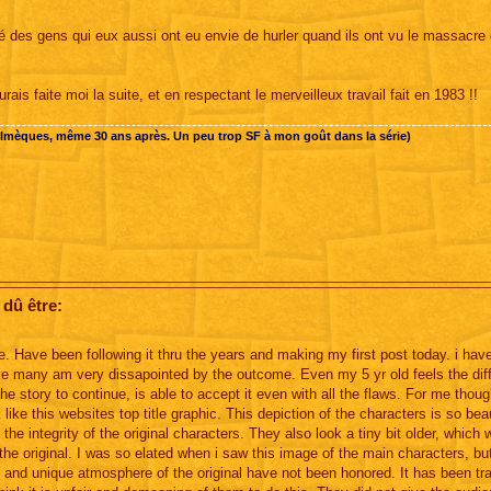
vé des gens qui eux aussi ont eu envie de hurler quand ils ont vu le massacre 
ais faite moi la suite, et en respectant le merveilleux travail fait en 1983 !!
Olmèques, même 30 ans après. Un peu trop SF à mon goût dans la série)
 dû être:
ite. Have been following it thru the years and making my first post today. i ha
like many am very dissapointed by the outcome. Even my 5 yr old feels the dif
the story to continue, is able to accept it even with all the flaws. For me though
like this websites top title graphic. This depiction of the characters is so beau
e integrity of the original characters. They also look a tiny bit older, which 
the original. I was so elated when i saw this image of the main characters, bu
 and unique atmosphere of the original have not been honored. It has been t