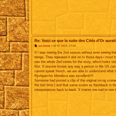
Re: Voici ce que la suite des Cités d'Or aurait
M
par
leens
»
20 07 2013, 17:44
e
s
If I was seeing the 2nd season without ever seeing the 
s
brings, They repeated it alot on tv those days-i must h
a
g
see the whole 2nd series for the story, which looks ve
e
first. If anyone knows any way a person in the US can
cannot speak french, we are able to understand what 
Ryshpan-his Mendoza was excellent!!!!
Someone had posted a clip of the original mcog scene 
the last time:) and that same scene as flashback in th
interpretations back to back. It makes me sad to see the