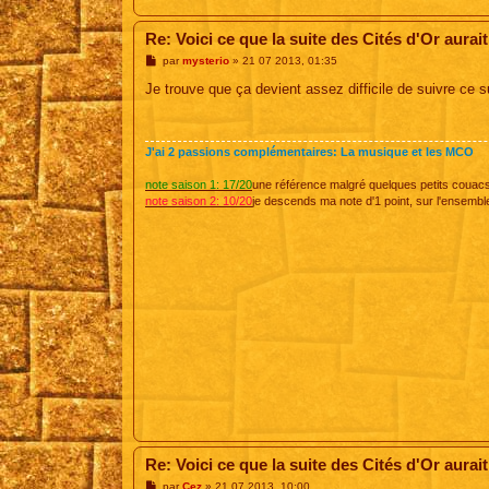
Re: Voici ce que la suite des Cités d'Or aurait
M
par
mysterio
»
21 07 2013, 01:35
e
s
Je trouve que ça devient assez difficile de suivre ce 
s
a
g
e
J'ai 2 passions complémentaires: La musique et les MCO
note saison 1: 17/20
une référence malgré quelques petits couac
note saison 2: 10/20
je descends ma note d'1 point, sur l'ensembl
Re: Voici ce que la suite des Cités d'Or aurait
M
par
Cez
»
21 07 2013, 10:00