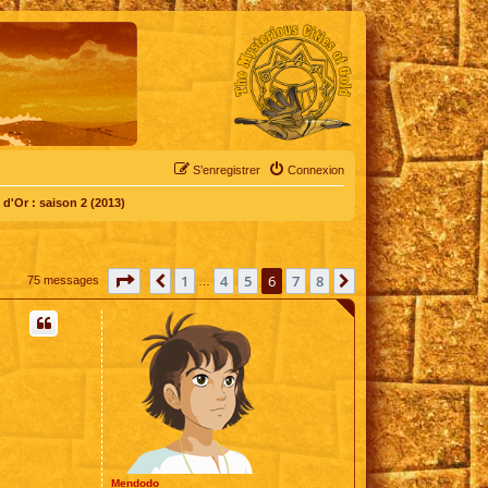
S’enregistrer
Connexion
d'Or : saison 2 (2013)
Page
6
sur
8
1
4
5
6
7
8
Précédente
Suivante
75 messages
…
Mendodo