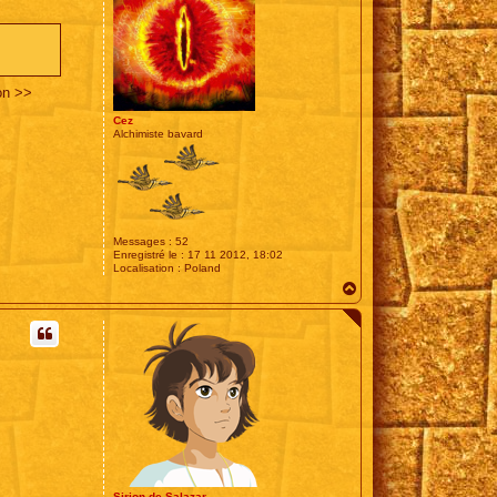
on >>
Cez
Alchimiste bavard
Messages :
52
Enregistré le :
17 11 2012, 18:02
Localisation :
Poland
H
a
u
t
Sirion de Salazar