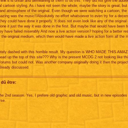
hink it is unfair and demeaning of them to do this. They did not give the audi
 cartoon styling. As i have not seen the whole, maybe the story is great, but
and atmosphere of the original. Even though we were watching a cartoon, the 
azing was the music!!Absolutely no effort whatsoever to even try for a decen
hey could have done it properly. It does not even look like any of the original
done it just the way it was done in the first. But maybe that would have been t
y have failed miserably.And now a live action version? hoping for a better res
or the original medium, which then would have made a live action form all the 
mpletely dashed with this horrible result. My question is WHO MADE THIS AM
ad up the top of this site??? Why is the present MCOG 2 not looking like th
 forums but could not. Was another company originally doing it then the proje
already discussed.
 dû être:
 the 2nd season. Yes, I prefere old graphic and old music, but in new episodes
rse.