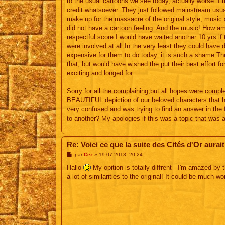
to the usual cartoons we see today, actually worse. I t
credit whatsoever. They just followed mainstream usual
make up for the massacre of the original style, music 
did not have a cartoon feeling. And the music! How am
respectful score.I would have waited another 10 yrs if t
were involved at all.In the very least they could have 
expensive for them to do today. it is such a shame.The
that, but would have wished the put their best effort f
exciting and longed for.
Sorry for all the complaining,but all hopes were co
BEAUTIFUL depiction of our beloved characters that he
very confused and was trying to find an answer in the
to another? My apologies if this was a topic that was 
Re: Voici ce que la suite des Cités d'Or aurait
M
par
Cez
»
19 07 2013, 20:24
e
s
Hallo
My opition is totally diffrent - I'm amazed by
s
a lot of similarities to the original! It could be much wo
a
g
e