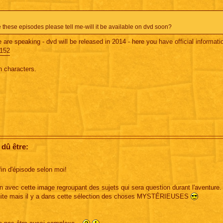
these episodes please tell me-will it be available on dvd soon?
re speaking - dvd will be released in 2014 - here you have official informati
9152
n characters.
 dû être:
fin d'épisode selon moi!
n avec cette image regroupant des sujets qui sera question durant l'aventure.
e suite mais il y a dans cette sélection des choses MYSTÉRIEUSES