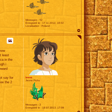
Messages :
52
Enregistré le :
17 11 2012, 18:02
Localisation :
Poland
H
a
u
t
show
t least
ca in the
ugh i
oward
ot say for
leens
Jeune Pichu
see the 2
Messages :
2
Enregistré le :
19 07 2013, 17:08