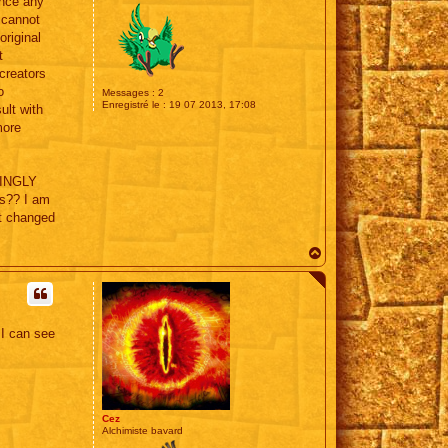
ence any
 cannot
original
t
 creators
o
Messages :
2
Enregistré le :
19 07 2013, 17:08
ult with
more
AZINGLY
is?? I am
ct changed
H
a
u
t
 I can see
Cez
Alchimiste bavard