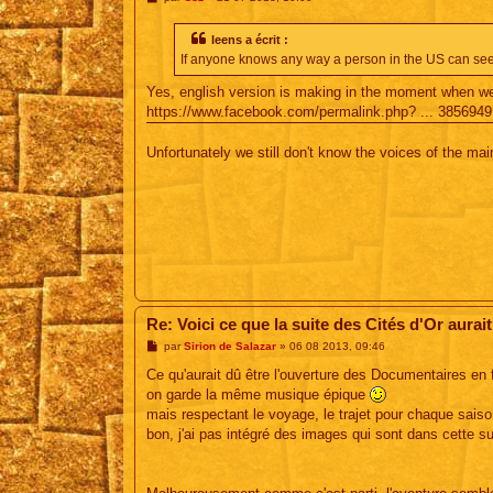
e
s
s
leens a écrit :
a
If anyone knows any way a person in the US can see 
g
e
Yes, english version is making in the moment when we a
https://www.facebook.com/permalink.php? ... 385694
Unfortunately we still don't know the voices of the mai
Re: Voici ce que la suite des Cités d'Or aurait
M
par
Sirion de Salazar
»
06 08 2013, 09:46
e
s
Ce qu'aurait dû être l'ouverture des Documentaires en 
s
on garde la même musique épique
a
g
mais respectant le voyage, le trajet pour chaque saiso
e
bon, j'ai pas intégré des images qui sont dans cett