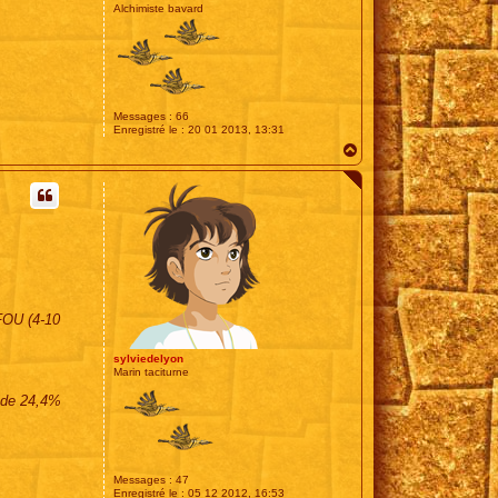
Alchimiste bavard
Messages :
66
Enregistré le :
20 01 2013, 13:31
H
a
u
t
TFOU (4-10
sylviedelyon
Marin taciturne
e de 24,4%
Messages :
47
Enregistré le :
05 12 2012, 16:53