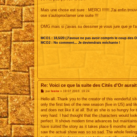
s
a
g
Mais une chose est sure : MERCI !!!!!! J'ai enfin trou
e
ose s'autoproclamer une suite !!!
OMG mais si j'avais su dessiner je vous jure que je l'aur
MCO1 : 18,5/20 (J'avoue ne pas avoir compris le coup des 
MCO2 : No comment... Je deviendrais méchante !
Re: Voici ce que la suite des Cités d'Or aurait
M
par
leens
»
19 07 2013, 19:24
e
s
Hello all. Thank you to the creator of this wonderful s
s
only the first two of the new season (live in US) and 
a
g
and does not like it at all. But as she is so hungry for 
e
very hard. I had thought that the characters would look 
perfect. It shows modern time advances but maintains th
have suited the story as it takes place 6 months after 
saw the actual show was so so sad. The whole feeling