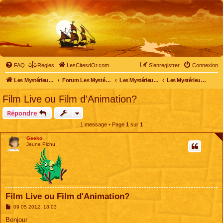
FAQ
Règles
LesCitesdOr.com
S’enregistrer
Connexion
Les Mystérieuses Cités d'Or - LesCitesdOr.com
Forum Les Mystérieuses Cités d'Or
Les Mystérieuses Cités d'Or
Les Mystérieuses Cités d'Or : le film
Film Live ou Film d'Animation?
Répondre
1 message • Page
1
sur
1
Geeko
Jeune Pichu
Film Live ou Film d'Animation?
M
09 05 2012, 18:03
e
s
Bonjour