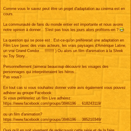
s
a
g
Comme vous le savez peut être un projet d'adaptation au cinéma est en
e
cours.
La communauté de fans du monde entier est importante et nous avons
notre opinion à donner... S'est pas tous les jours alors profitons-en ?
La question qui se pose est : Est-ce-qu'on préfèrerait une adaptation en
Film Live (avec des vrais acteurs, les vrais paysages d'Amérique Latine,
un vrai Grand Condor.... !!!!!!!! ) Ou alors un film d'animation à la Shrek
ou Toy Story...
Personnellement j'aimerai beaucoup découvrir les visages des
personnages qui interpréteraient les héros...
Pas vous?
En tout cas si vous souhaitez donner votre avis également vous pouvez
adhérer au groupe Facebook:
Si vous préféreriez un film Live adhérez:
https://www.facebook.com/groups/3846196 ... 618243119/
ou un film d'animation?
https://www.facebook.com/groups/3846196 ... 385210349/
Quoi qu'il en soit vivement de redécouvrir cette série et de la faire