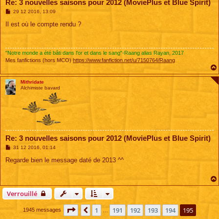
Re: 3 nouvelles saisons pour 2012 (MoviePlus et Blue Spirit)
M
29 12 2016, 13:09
e
s
Il est où le compte rendu ?
s
a
g
e
"Notre monde a été bâti dans l'or et dans le sang"-Raang alias Rayan, 2017
Mes fanfictions (hors MCO)
https://www.fanfiction.net/u/7150764/Raang
Mithridate
Alchimiste bavard
Re: 3 nouvelles saisons pour 2012 (MoviePlus et Blue Spirit)
M
31 12 2016, 01:14
e
s
Regarde bien le message daté de 2013 ^^
s
a
g
e
Verrouillé
Page
195
sur
195
1
191
192
193
194
195
Précédente
1945 messages
…