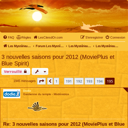
FAQ
Règles
LesCitesdOr.com
S’enregistrer
Connexion
Les Mystérieuses Cités d'Or - LesCitesdOr.com
Forum Les Mystérieuses Cités d'Or
Les Mystérieuses Cités d'Or
Les Mystérieuses Cités d'Or : saison 2 (2013)
3 nouvelles saisons pour 2012 (MoviePlus et
Blue Spirit)
Verrouillé
Page
195
sur
195
1
191
192
193
194
195
Précédente
1945 messages
…
Dodie
Gardienne du temple - Modératrice
Re: 3 nouvelles saisons pour 2012 (MoviePlus et Blue