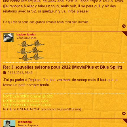
une bonne remarque-là: ce week-end, c'est la Japan Expo à Tour & Taxis
(j'ai renoncé à aller y faire un tour), mais soit, il se peut qu'il y ait des
relations avec la S2, si quelqu'un y va, infos please!
Ce qui fait de nous des grands enfants nous rend plus humain...
badger leader
Vénérable Inca
Re: 3 nouvelles saisons pour 2012 (MoviePlus et Blue Spirit)
M
03 11 2013, 16:49
e
s
J’ai pu parler à l'équipe. J’ai pas vraiment de scoop mais il faut que je
s
fasse un petit compte rendu
a
g
e
NOTE de la SERIE Original: 16.5/20.
NOTE de la SERIE MCO2: 11/20
NOTE de la SERIE MCO3: 14.5/20
NOTE de la SERIE MCO4: pas encore tout vu/20 [/color]
isamidala
Naacal loquace