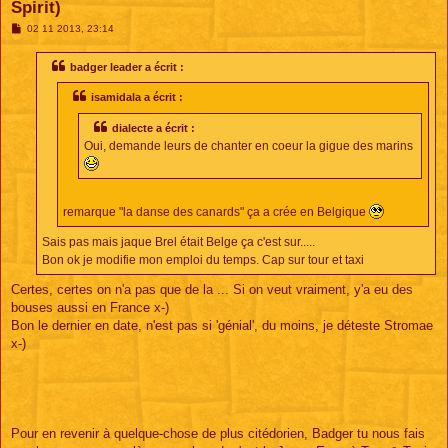
Spirit)
M
02 11 2013, 23:14
e
s
s
badger leader a écrit :
a
g
isamidala a écrit :
e
dialecte a écrit :
Oui, demande leurs de chanter en coeur la gigue des marins
remarque "la danse des canards" ça a crée en Belgique
Sais pas mais jaque Brel était Belge ça c'est sur.....
Bon ok je modifie mon emploi du temps. Cap sur tour et taxi
Certes, certes on n'a pas que de la ... Si on veut vraiment, y'a eu des
bouses aussi en France x-)
Bon le dernier en date, n'est pas si 'génial', du moins, je déteste Stromae
x-)
Pour en revenir à quelque-chose de plus citédorien, Badger tu nous fais