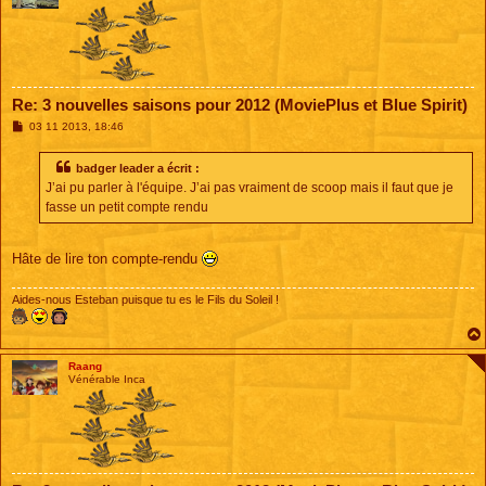
Re: 3 nouvelles saisons pour 2012 (MoviePlus et Blue Spirit)
M
03 11 2013, 18:46
e
s
s
badger leader a écrit :
a
J’ai pu parler à l'équipe. J’ai pas vraiment de scoop mais il faut que je
g
e
fasse un petit compte rendu
Hâte de lire ton compte-rendu
Aides-nous Esteban puisque tu es le Fils du Soleil !
Raang
Vénérable Inca