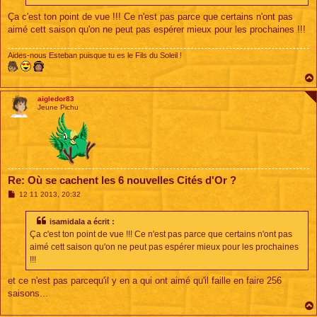
Ça c'est ton point de vue !!! Ce n'est pas parce que certains n'ont pas
aimé cett saison qu'on ne peut pas espérer mieux pour les prochaines !!!
Aides-nous Esteban puisque tu es le Fils du Soleil !
aigledor83
Jeune Pichu
Re: Où se cachent les 6 nouvelles Cités d'Or ?
M
12 11 2013, 20:32
e
s
s
isamidala a écrit :
a
Ça c'est ton point de vue !!! Ce n'est pas parce que certains n'ont pas
g
e
aimé cett saison qu'on ne peut pas espérer mieux pour les prochaines
!!!
et ce n'est pas parcequ'il y en a qui ont aimé qu'il faille en faire 256
saisons...