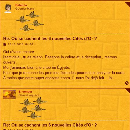
Didalula
Guerrier Maya
Re: Où se cachent les 6 nouvelles Cités d'Or ?
M
13 11 2013, 04:44
e
s
Oui rêvons encore.
s
Isamidala , tu as raison. Passons la colère et la déception , restons
a
g
ouverts.
e
Moi j'aimerais bien une citée en Égypte.
Faut que je reprenne les premiers épisodes pour mieux analyser la carte.
A moins que notre super analyste cobra 11 nous l'ai déjà fait....lol
El condor
Naacal loquace
Re: Où se cachent les 6 nouvelles Cités d'Or ?