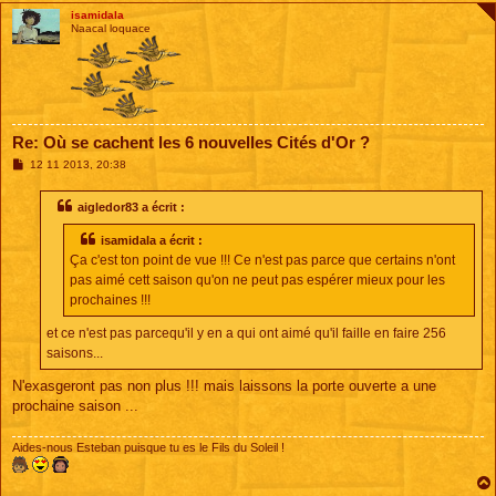
isamidala
Naacal loquace
Re: Où se cachent les 6 nouvelles Cités d'Or ?
M
12 11 2013, 20:38
e
s
s
aigledor83 a écrit :
a
g
isamidala a écrit :
e
Ça c'est ton point de vue !!! Ce n'est pas parce que certains n'ont
pas aimé cett saison qu'on ne peut pas espérer mieux pour les
prochaines !!!
et ce n'est pas parcequ'il y en a qui ont aimé qu'il faille en faire 256
saisons...
N'exasgeront pas non plus !!! mais laissons la porte ouverte a une
prochaine saison ...
Aides-nous Esteban puisque tu es le Fils du Soleil !