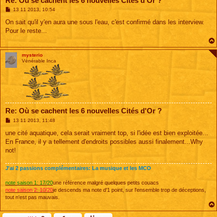
Re: Où se cachent les 6 nouvelles Cités d'Or ?
M
13 11 2013, 10:54
e
s
On sait qu'il y'en aura une sous l'eau, c'est confirmé dans les interview.
s
Pour le reste...
a
g
e
mysterio
Vénérable Inca
Re: Où se cachent les 6 nouvelles Cités d'Or ?
M
13 11 2013, 11:48
e
s
une cité aquatique, cela serait vraiment top, si l'idée est bien exploitée...
s
En France, il y a tellement d'endroits possibles aussi finalement...Why
a
g
not!
e
J'ai 2 passions complémentaires: La musique et les MCO
note saison 1: 17/20
une référence malgré quelques petits couacs
note saison 2: 10/20
je descends ma note d'1 point, sur l'ensemble trop de déceptions,
tout n'est pas mauvais.