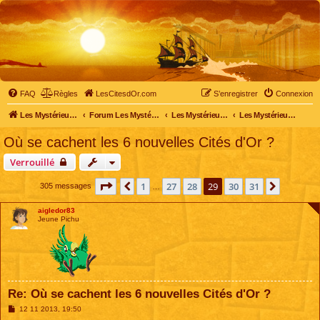
FAQ
Règles
LesCitesdOr.com
S’enregistrer
Connexion
Les Mystérieuses Cités d'Or - LesCitesdOr.com
Forum Les Mystérieuses Cités d'Or
Les Mystérieuses Cités d'Or
Les Mystérieuses Cités d'Or : saison 2 (2013)
Où se cachent les 6 nouvelles Cités d'Or ?
Verrouillé
Page
29
sur
31
1
27
28
29
30
31
Précédente
Suivant
305 messages
…
aigledor83
Jeune Pichu
Re: Où se cachent les 6 nouvelles Cités d'Or ?
M
12 11 2013, 19:50
e