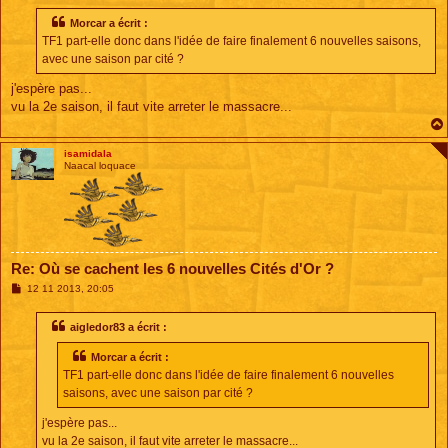
s
s
Morcar a écrit :
a
TF1 part-elle donc dans l'idée de faire finalement 6 nouvelles saisons,
g
e
avec une saison par cité ?
j'espère pas...
vu la 2e saison, il faut vite arreter le massacre...
isamidala
Naacal loquace
Re: Où se cachent les 6 nouvelles Cités d'Or ?
M
12 11 2013, 20:05
e
s
s
aigledor83 a écrit :
a
g
Morcar a écrit :
e
TF1 part-elle donc dans l'idée de faire finalement 6 nouvelles
saisons, avec une saison par cité ?
j'espère pas...
vu la 2e saison, il faut vite arreter le massacre...