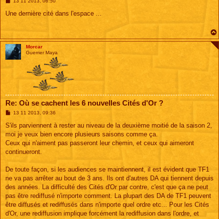
M
13 11 2013, 06:50
e
s
Une dernière cité dans l'espace ...
s
a
g
e
Morcar
Guerrier Maya
Re: Où se cachent les 6 nouvelles Cités d'Or ?
M
13 11 2013, 09:36
e
s
S'ils parviennent à rester au niveau de la deuxième moitié de la saison 2,
s
moi je veux bien encore plusieurs saisons comme ça.
a
g
Ceux qui n'aiment pas passeront leur chemin, et ceux qui aimeront
e
continueront.
De toute façon, si les audiences se maintiennent, il est évident que TF1
ne va pas arrêter au bout de 3 ans. Ils ont d'autres DA qui tiennent depuis
des années. La difficulté des Cités d'Or par contre, c'est que ça ne peut
pas être rediffusé n'importe comment. La plupart des DA de TF1 peuvent
être diffusés et rediffusés dans n'importe quel ordre etc... Pour les Cités
d'Or, une rediffusion implique forcément la rediffusion dans l'ordre, et