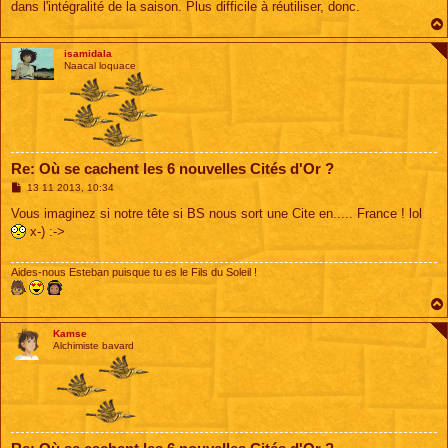
dans l'intégralité de la saison. Plus difficile à réutiliser, donc.
isamidala
Naacal loquace
Re: Où se cachent les 6 nouvelles Cités d'Or ?
M
13 11 2013, 10:34
e
s
Vous imaginez si notre tête si BS nous sort une Cite en..... France ! lol
s
x-) :->
a
g
e
Aides-nous Esteban puisque tu es le Fils du Soleil !
Kamse
Alchimiste bavard