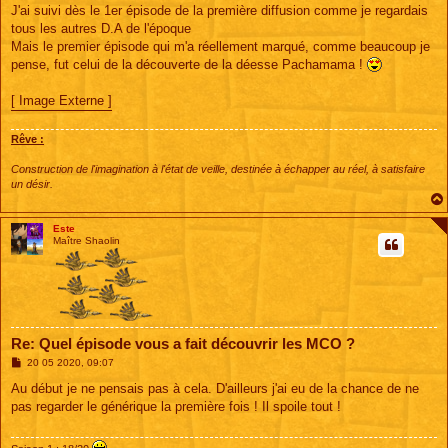
s
J'ai suivi dès le 1er épisode de la première diffusion comme je regardais
s
tous les autres D.A de l'époque
a
g
Mais le premier épisode qui m'a réellement marqué, comme beaucoup je
e
pense, fut celui de la découverte de la déesse Pachamama !
[ Image Externe ]
Rêve :
Construction de l'imagination à l'état de veille, destinée à échapper au réel, à satisfaire
un désir.
Este
Maître Shaolin
Re: Quel épisode vous a fait découvrir les MCO ?
M
20 05 2020, 09:07
e
s
Au début je ne pensais pas à cela. D'ailleurs j'ai eu de la chance de ne
s
pas regarder le générique la première fois ! Il spoile tout !
a
g
e