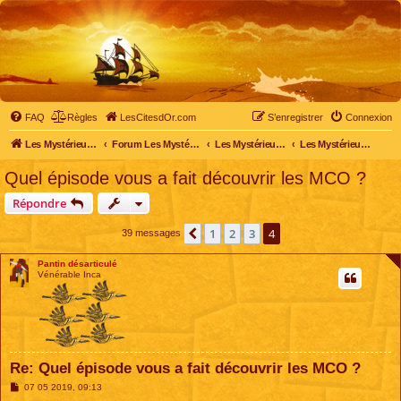
FAQ
Règles
LesCitesdOr.com
S’enregistrer
Connexion
Les Mystérieuses Cités d'Or - LesCitesdOr.com
Forum Les Mystérieuses Cités d'Or
Les Mystérieuses Cités d'Or
Les Mystérieuses Cités d'Or : saison 1 (1983)
Quel épisode vous a fait découvrir les MCO ?
Répondre
1
2
3
4
Précédente
39 messages
Pantin désarticulé
Vénérable Inca
Re: Quel épisode vous a fait découvrir les MCO ?
M
07 05 2019, 09:13
e