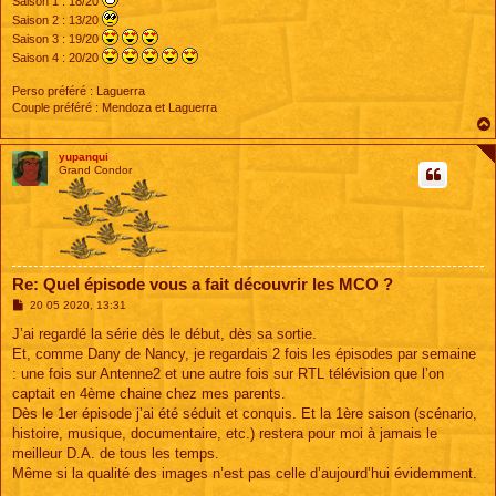
Saison 1 : 18/20
Saison 2 : 13/20
Saison 3 : 19/20
Saison 4 : 20/20
Perso préféré : Laguerra
Couple préféré : Mendoza et Laguerra
yupanqui
Grand Condor
Re: Quel épisode vous a fait découvrir les MCO ?
M
20 05 2020, 13:31
e
s
J’ai regardé la série dès le début, dès sa sortie.
s
Et, comme Dany de Nancy, je regardais 2 fois les épisodes par semaine
a
g
: une fois sur Antenne2 et une autre fois sur RTL télévision que l’on
e
captait en 4ème chaine chez mes parents.
Dès le 1er épisode j’ai été séduit et conquis. Et la 1ère saison (scénario,
histoire, musique, documentaire, etc.) restera pour moi à jamais le
meilleur D.A. de tous les temps.
Même si la qualité des images n’est pas celle d’aujourd’hui évidemment.