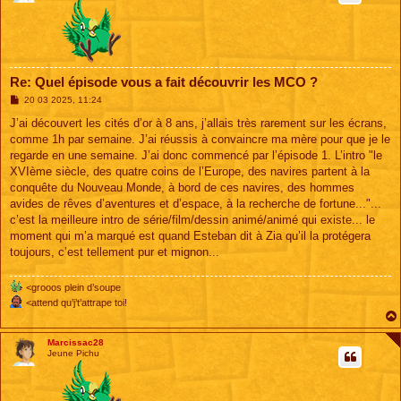
Re: Quel épisode vous a fait découvrir les MCO ?
M
20 03 2025, 11:24
e
s
J’ai découvert les cités d’or à 8 ans, j’allais très rarement sur les écrans,
s
comme 1h par semaine. J’ai réussis à convaincre ma mère pour que je le
a
g
regarde en une semaine. J’ai donc commencé par l’épisode 1. L’intro "le
e
XVIème siècle, des quatre coins de l’Europe, des navires partent à la
conquête du Nouveau Monde, à bord de ces navires, des hommes
avides de rêves d’aventures et d’espace, à la recherche de fortune..."...
c’est la meilleure intro de série/film/dessin animé/animé qui existe... le
moment qui m’a marqué est quand Esteban dit à Zia qu’il la protégera
toujours, c’est tellement pur et mignon...
<grooos plein d’soupe
<attend qu’j’t’attrape toi!
Marcissac28
Jeune Pichu