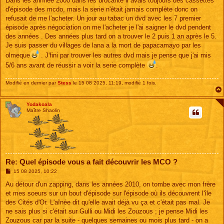
Dans les annnee 2000 dans les brocante il avais toujours des cassettes
a
g
d'épisode des mcdo, mais la serie n'était jamais complète donc on
e
refusait de me l'acheter. Un jour au tabac un dvd avec les 7 premier
épisode après négociation on me l'acheter je l'ai saigner le dvd pendent
des années . Des années plus tard on a trouver le 2 puis 1 an après le 5.
Je suis passer du villages de lana a la mort de papacamayo par les
olmeque
. J'fini par trouver les autres dvd mais je pense que j'ai mis
5/6 ans avant de réussir a voir la serie complète
.
Modifié en dernier par
Stess
le 15 08 2025, 11:19, modifié 1 fois.
Yodakoala
Maître Shaolin
Re: Quel épisode vous a fait découvrir les MCO ?
M
15 08 2025, 10:22
e
s
Au détour d'un zapping, dans les années 2010, on tombe avec mon frère
s
et mes soeurs sur un bout d'épisode sur l'épisode où ils découvrent l'île
a
g
des Cités d'Or. L'aînée dit qu'elle avait déjà vu ça et c'était pas mal. Je
e
ne sais plus si c'était sur Gulli ou Midi les Zouzous ; je pense Midi les
Zouzous car par la suite - quelques semaines ou mois plus tard - on a