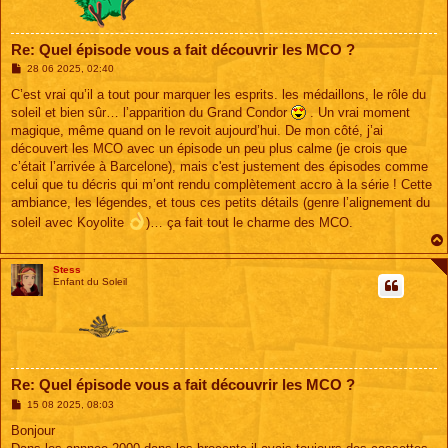
Re: Quel épisode vous a fait découvrir les MCO ?
M
28 06 2025, 02:40
e
s
C’est vrai qu’il a tout pour marquer les esprits. les médaillons, le rôle du
s
soleil et bien sûr… l’apparition du Grand Condor
. Un vrai moment
a
g
magique, même quand on le revoit aujourd’hui. De mon côté, j’ai
e
découvert les MCO avec un épisode un peu plus calme (je crois que
c’était l’arrivée à Barcelone), mais c'est justement des épisodes comme
celui que tu décris qui m’ont rendu complètement accro à la série ! Cette
ambiance, les légendes, et tous ces petits détails (genre l’alignement du
soleil avec Koyolite
)… ça fait tout le charme des MCO.
Stess
Enfant du Soleil
Re: Quel épisode vous a fait découvrir les MCO ?
M
15 08 2025, 08:03
e
s
Bonjour
s