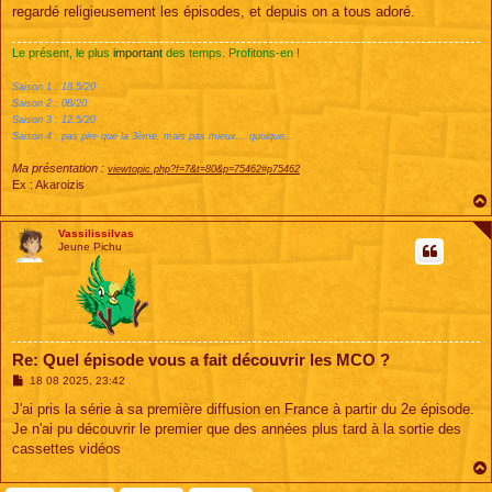
regardé religieusement les épisodes, et depuis on a tous adoré.
Le présent, le plus
important
des temps. Profitons-en !
Saison 1 : 18.5/20
Saison 2 : 08/20
Saison 3 : 12.5/20
Saison 4 : pas pire que la 3ème, mais pas mieux... quoique...
Ma présentation :
viewtopic.php?f=7&t=80&p=75462#p75462
Ex : Akaroizis
Vassilissilvas
Jeune Pichu
Re: Quel épisode vous a fait découvrir les MCO ?
M
18 08 2025, 23:42
e
s
J'ai pris la série à sa première diffusion en France à partir du 2e épisode.
s
Je n'ai pu découvrir le premier que des années plus tard à la sortie des
a
g
cassettes vidéos
e