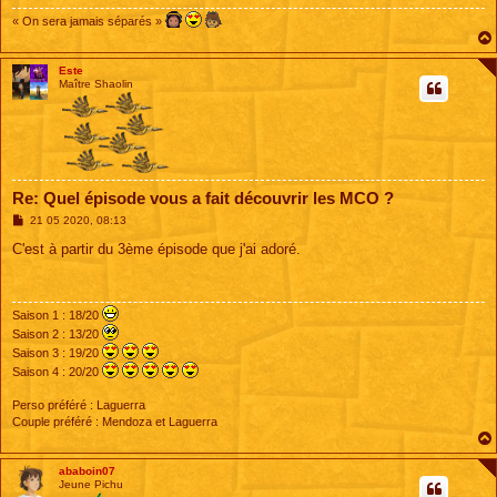
« On sera jamais séparés »
Este
Maître Shaolin
Re: Quel épisode vous a fait découvrir les MCO ?
M
21 05 2020, 08:13
e
s
C'est à partir du 3ème épisode que j'ai adoré.
s
a
g
e
Saison 1 : 18/20
Saison 2 : 13/20
Saison 3 : 19/20
Saison 4 : 20/20
Perso préféré : Laguerra
Couple préféré : Mendoza et Laguerra
ababoin07
Jeune Pichu