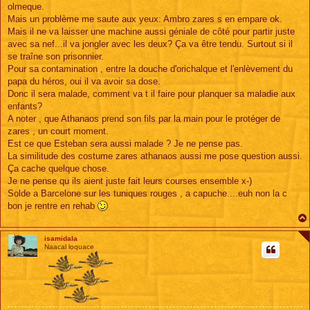
e
olmeque.
Mais un problème me saute aux yeux: Ambro zares s en empare ok.
Mais il ne va laisser une machine aussi géniale de côté pour partir juste
avec sa nef...il va jongler avec les deux? Ça va être tendu. Surtout si il
se traîne son prisonnier.
Pour sa contamination , entre la douche d'orichalque et l'enlèvement du
papa du héros, oui il va avoir sa dose.
Donc il sera malade, comment va t il faire pour planquer sa maladie aux
enfants?
A noter , que Athanaos prend son fils par la main pour le protéger de
zares , un court moment.
Est ce que Esteban sera aussi malade ? Je ne pense pas.
La similitude des costume zares athanaos aussi me pose question aussi.
Ça cache quelque chose.
Je ne pense qu ils aient juste fait leurs courses ensemble x-)
Solde a Barcelone sur les tuniques rouges , a capuche....euh non la c
bon je rentre en rehab
isamidala
Naacal loquace