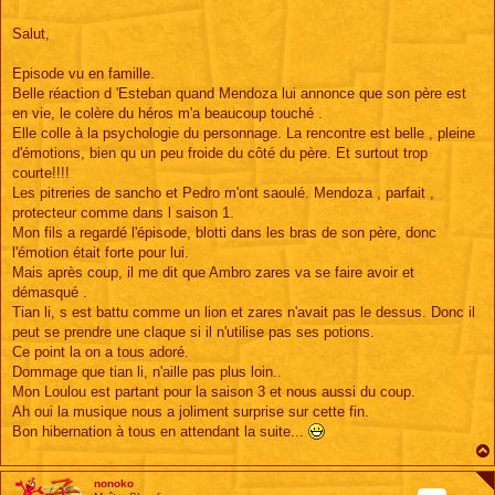
Salut,
Episode vu en famille.
Belle réaction d 'Esteban quand Mendoza lui annonce que son père est
en vie, le colère du héros m'a beaucoup touché .
Elle colle à la psychologie du personnage. La rencontre est belle , pleine
d'émotions, bien qu un peu froide du côté du père. Et surtout trop
courte!!!!
Les pitreries de sancho et Pedro m'ont saoulé. Mendoza , parfait ,
protecteur comme dans l saison 1.
Mon fils a regardé l'épisode, blotti dans les bras de son père, donc
l'émotion était forte pour lui.
Mais après coup, il me dit que Ambro zares va se faire avoir et
démasqué .
Tian li, s est battu comme un lion et zares n'avait pas le dessus. Donc il
peut se prendre une claque si il n'utilise pas ses potions.
Ce point la on a tous adoré.
Dommage que tian li, n'aille pas plus loin..
Mon Loulou est partant pour la saison 3 et nous aussi du coup.
Ah oui la musique nous a joliment surprise sur cette fin.
Bon hibernation à tous en attendant la suite...
nonoko