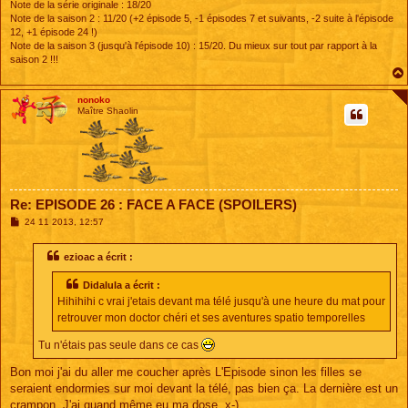
Note de la série originale : 18/20
Note de la saison 2 : 11/20 (+2 épisode 5, -1 épisodes 7 et suivants, -2 suite à l'épisode
12, +1 épisode 24 !)
Note de la saison 3 (jusqu'à l'épisode 10) : 15/20. Du mieux sur tout par rapport à la
saison 2 !!!
nonoko
Maître Shaolin
Re: EPISODE 26 : FACE A FACE (SPOILERS)
M
24 11 2013, 12:57
e
s
s
ezioac a écrit :
a
g
Didalula a écrit :
e
Hihihihi c vrai j'etais devant ma télé jusqu'à une heure du mat pour
retrouver mon doctor chéri et ses aventures spatio temporelles
Tu n'étais pas seule dans ce cas
Bon moi j'ai du aller me coucher après L'Episode sinon les filles se
seraient endormies sur moi devant la télé, pas bien ça. La dernière est un
crampon. J'ai quand même eu ma dose. x-)