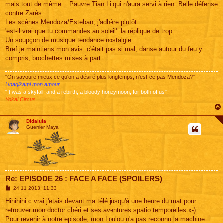
mais tout de même....Pauvre Tian Li qui n'aura servi à rien. Belle défense
contre Zarès...
Les scènes Mendoza/Esteban, j'adhère plutôt.
'est-il vrai que tu commandes au soleil': la réplique de trop...
Un soupçon de musique tendance nostalgie...
Bref je maintiens mon avis: c'était pas si mal, danse autour du feu y
compris, brochettes mises à part.
"On savoure mieux ce qu'on a désiré plus longtemps, n'est-ce pas Mendoza?"
Unagikami mon amour
"It was a skyfall, and a rebirth, a bloody honeymoon, for both of us"
Yokai Circus
Didalula
Guerrier Maya
Re: EPISODE 26 : FACE A FACE (SPOILERS)
M
24 11 2013, 11:33
e
s
Hihihihi c vrai j'etais devant ma télé jusqu'à une heure du mat pour
s
retrouver mon doctor chéri et ses aventures spatio temporelles x-)
a
g
Pour revenir à notre episode, mon Loulou n'a pas reconnu la machine