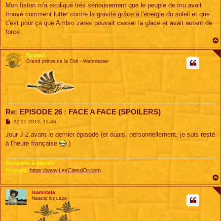
s
Mon fiston m'a expliqué très sérieusement que le peuple de mu avait
s
trouvé comment lutter contre la gravité grâce à l'énergie du soleil et que
a
g
c'est pour ça que Ambro zares pouvait casser la glace et avait autant de
e
force.
Routard
Grand prêtre de la Cité - Webmaster
Re: EPISODE 26 : FACE A FACE (SPOILERS)
M
22 11 2013, 15:46
e
s
Jour J-2 avant le dernier épisode (et ouais, personnellement, je suis resté
s
à l'heure française
)
a
g
e
Au revoir, à bientôt
Routard,
https://www.LesCitesdOr.com
isamidala
Naacal loquace