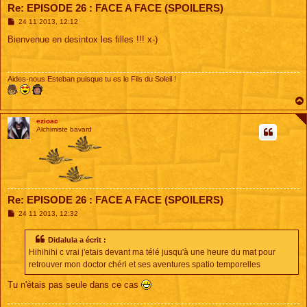
Re: EPISODE 26 : FACE A FACE (SPOILERS)
M
24 11 2013, 12:12
e
s
Bienvenue en desintox les filles !!! x-)
s
a
g
e
Aides-nous Esteban puisque tu es le Fils du Soleil !
ezioac
Alchimiste bavard
Re: EPISODE 26 : FACE A FACE (SPOILERS)
M
24 11 2013, 12:32
e
s
s
Didalula a écrit :
a
Hihihihi c vrai j'etais devant ma télé jusqu'à une heure du mat pour
g
e
retrouver mon doctor chéri et ses aventures spatio temporelles
Tu n'étais pas seule dans ce cas