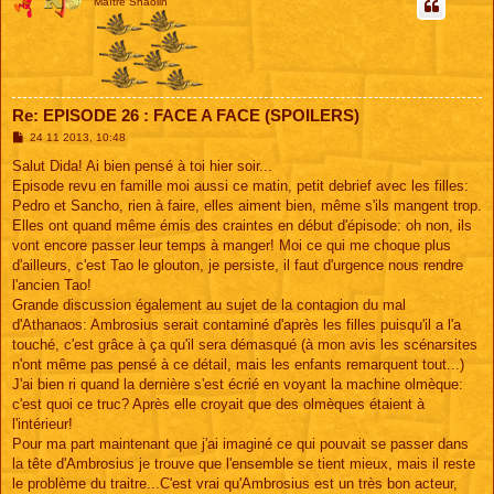
Maître Shaolin
Re: EPISODE 26 : FACE A FACE (SPOILERS)
M
24 11 2013, 10:48
e
s
Salut Dida! Ai bien pensé à toi hier soir...
s
Episode revu en famille moi aussi ce matin, petit debrief avec les filles:
a
g
Pedro et Sancho, rien à faire, elles aiment bien, même s'ils mangent trop.
e
Elles ont quand même émis des craintes en début d'épisode: oh non, ils
vont encore passer leur temps à manger! Moi ce qui me choque plus
d'ailleurs, c'est Tao le glouton, je persiste, il faut d'urgence nous rendre
l'ancien Tao!
Grande discussion également au sujet de la contagion du mal
d'Athanaos: Ambrosius serait contaminé d'après les filles puisqu'il a l'a
touché, c'est grâce à ça qu'il sera démasqué (à mon avis les scénarsites
n'ont même pas pensé à ce détail, mais les enfants remarquent tout...)
J'ai bien ri quand la dernière s'est écrié en voyant la machine olmèque:
c'est quoi ce truc? Après elle croyait que des olmèques étaient à
l'intérieur!
Pour ma part maintenant que j'ai imaginé ce qui pouvait se passer dans
la tête d'Ambrosius je trouve que l'ensemble se tient mieux, mais il reste
le problème du traitre...C'est vrai qu'Ambrosius est un très bon acteur,