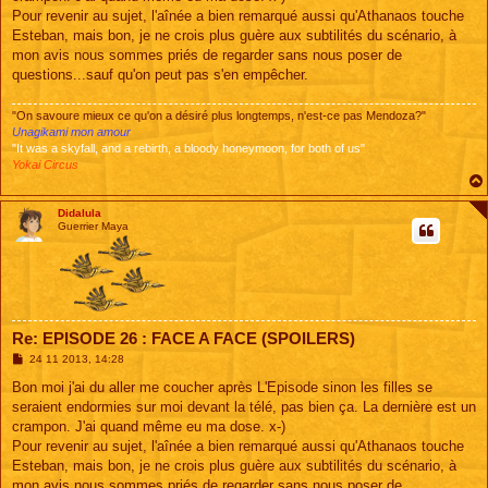
Pour revenir au sujet, l'aînée a bien remarqué aussi qu'Athanaos touche
Esteban, mais bon, je ne crois plus guère aux subtilités du scénario, à
mon avis nous sommes priés de regarder sans nous poser de
questions...sauf qu'on peut pas s'en empêcher.
"On savoure mieux ce qu'on a désiré plus longtemps, n'est-ce pas Mendoza?"
Unagikami mon amour
"It was a skyfall, and a rebirth, a bloody honeymoon, for both of us"
Yokai Circus
Didalula
Guerrier Maya
Re: EPISODE 26 : FACE A FACE (SPOILERS)
M
24 11 2013, 14:28
e
s
Bon moi j'ai du aller me coucher après L'Episode sinon les filles se
s
seraient endormies sur moi devant la télé, pas bien ça. La dernière est un
a
g
crampon. J'ai quand même eu ma dose. x-)
e
Pour revenir au sujet, l'aînée a bien remarqué aussi qu'Athanaos touche
Esteban, mais bon, je ne crois plus guère aux subtilités du scénario, à
mon avis nous sommes priés de regarder sans nous poser de