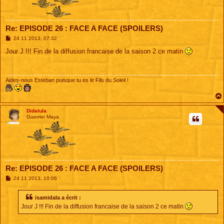
Re: EPISODE 26 : FACE A FACE (SPOILERS)
M
24 11 2013, 07:32
e
s
Jour J !!! Fin de la diffusion francaise de la saison 2 ce matin
s
a
g
e
Aides-nous Esteban puisque tu es le Fils du Soleil !
Didalula
Guerrier Maya
Re: EPISODE 26 : FACE A FACE (SPOILERS)
M
24 11 2013, 10:06
e
s
s
isamidala a écrit :
a
Jour J !!! Fin de la diffusion francaise de la saison 2 ce matin
g
e