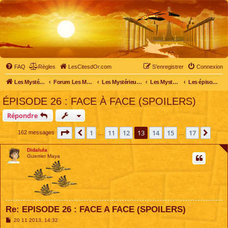
FAQ
Règles
LesCitesdOr.com
S’enregistrer
Connexion
Les Mystérieuses Cités d'Or - LesCitesdOr.com
Forum Les Mystérieuses Cités d'Or
Les Mystérieuses Cités d'Or
Les Mystérieuses Cités d'Or : saison 2 (2013)
Les épisodes de la saison 2
ÉPISODE 26 : FACE À FACE (SPOILERS)
Répondre
Page
13
sur
17
1
11
12
13
14
15
17
Précédente
Suiv
162 messages
…
…
Didalula
Guerrier Maya
Re: EPISODE 26 : FACE A FACE (SPOILERS)
M
20 11 2013, 14:32
e