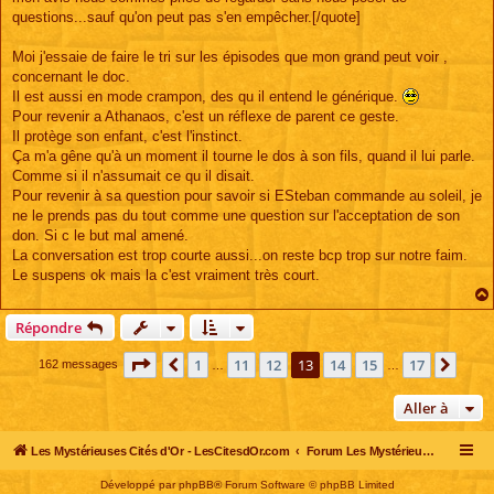
questions...sauf qu'on peut pas s'en empêcher.[/quote]
Moi j'essaie de faire le tri sur les épisodes que mon grand peut voir ,
concernant le doc.
Il est aussi en mode crampon, des qu il entend le générique.
Pour revenir a Athanaos, c'est un réflexe de parent ce geste.
Il protège son enfant, c'est l'instinct.
Ça m'a gêne qu'à un moment il tourne le dos à son fils, quand il lui parle.
Comme si il n'assumait ce qu il disait.
Pour revenir à sa question pour savoir si ESteban commande au soleil, je
ne le prends pas du tout comme une question sur l'acceptation de son
don. Si c le but mal amené.
La conversation est trop courte aussi...on reste bcp trop sur notre faim.
Le suspens ok mais la c'est vraiment très court.
Répondre
Page
13
sur
17
1
11
12
13
14
15
17
Précédente
Suiv
162 messages
…
…
Aller à
Les Mystérieuses Cités d'Or - LesCitesdOr.com
Forum Les Mystérieuses Cités d'Or
Développé par
phpBB
® Forum Software © phpBB Limited